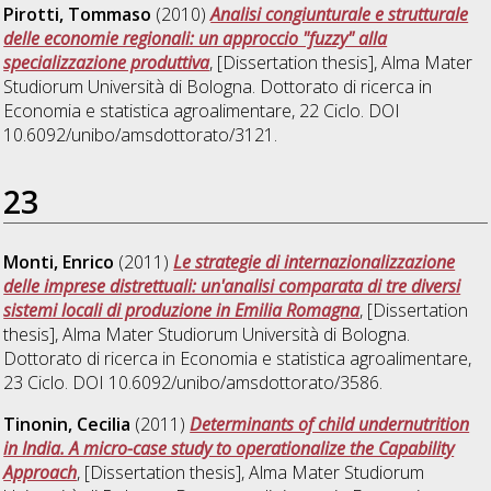
Pirotti, Tommaso
(2010)
Analisi congiunturale e strutturale
delle economie regionali: un approccio "fuzzy" alla
specializzazione produttiva
, [Dissertation thesis], Alma Mater
Studiorum Università di Bologna. Dottorato di ricerca in
Economia e statistica agroalimentare
, 22 Ciclo. DOI
10.6092/unibo/amsdottorato/3121.
23
Monti, Enrico
(2011)
Le strategie di internazionalizzazione
delle imprese distrettuali: un'analisi comparata di tre diversi
sistemi locali di produzione in Emilia Romagna
, [Dissertation
thesis], Alma Mater Studiorum Università di Bologna.
Dottorato di ricerca in
Economia e statistica agroalimentare
,
23 Ciclo. DOI 10.6092/unibo/amsdottorato/3586.
Tinonin, Cecilia
(2011)
Determinants of child undernutrition
in India. A micro-case study to operationalize the Capability
Approach
, [Dissertation thesis], Alma Mater Studiorum