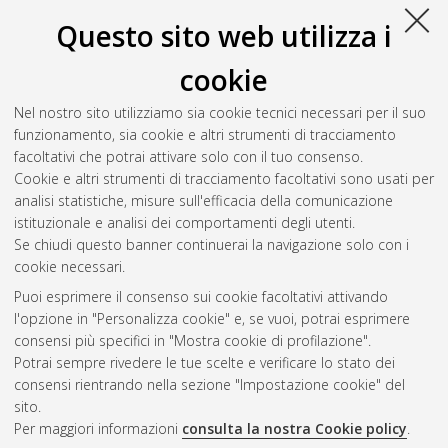
10.6092/unibo/amsdottorato/7254.
Questo sito web utilizza i
Righi, Riccardo
(2016)
Detection of Communities of Agents
cookie
Interacting through Regional Innovation Policies
, [Dissertation
thesis], Alma Mater Studiorum Università di Bologna.
Nel nostro sito utilizziamo sia cookie tecnici necessari per il suo
Dottorato di ricerca in
Scienze statistiche
, 28 Ciclo. DOI
funzionamento, sia cookie e altri strumenti di tracciamento
10.6092/unibo/amsdottorato/7251.
facoltativi che potrai attivare solo con il tuo consenso.
Cookie e altri strumenti di tracciamento facoltativi sono usati per
Questa lista e' stata generata il
Sat Aug 8 20:45:31 2026
analisi statistiche, misure sull'efficacia della comunicazione
CEST
.
istituzionale e analisi dei comportamenti degli utenti.
Se chiudi questo banner continuerai la navigazione solo con i
cookie necessari.
Atom
Puoi esprimere il consenso sui cookie facoltativi attivando
Rss 1.0
l'opzione in "Personalizza cookie" e, se vuoi, potrai esprimere
consensi più specifici in "Mostra cookie di profilazione".
Rss 2.0
Potrai sempre rivedere le tue scelte e verificare lo stato dei
consensi rientrando nella sezione "Impostazione cookie" del
AMS Dottorato
sito.
Per maggiori informazioni
consulta la nostra Cookie policy
.
ISSN: 2038-7946