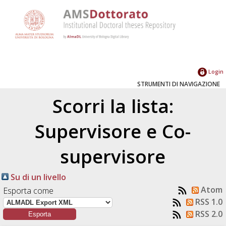
Login
STRUMENTI DI NAVIGAZIONE
Scorri la lista:
Supervisore e Co-
supervisore
Su di un livello
Atom
Esporta come
RSS 1.0
RSS 2.0