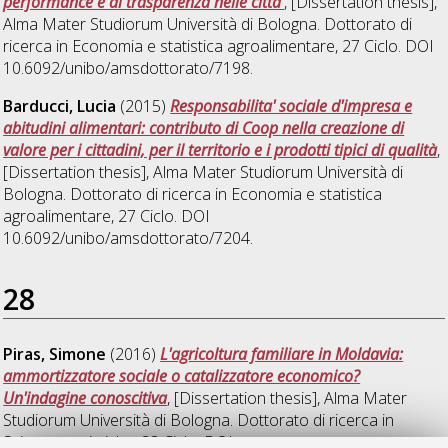
performance e di trasparenza nelle citta'
, [Dissertation thesis],
Alma Mater Studiorum Università di Bologna. Dottorato di
ricerca in
Economia e statistica agroalimentare
, 27 Ciclo. DOI
10.6092/unibo/amsdottorato/7198.
Barducci, Lucia
(2015)
Responsabilita' sociale d'impresa e
abitudini alimentari: contributo di Coop nella creazione di
valore per i cittadini, per il territorio e i prodotti tipici di qualità
,
[Dissertation thesis], Alma Mater Studiorum Università di
Bologna. Dottorato di ricerca in
Economia e statistica
agroalimentare
, 27 Ciclo. DOI
10.6092/unibo/amsdottorato/7204.
28
Piras, Simone
(2016)
L'agricoltura familiare in Moldavia:
ammortizzatore sociale o catalizzatore economico?
Un'indagine conoscitiva
, [Dissertation thesis], Alma Mater
Studiorum Università di Bologna. Dottorato di ricerca in
Scienze statistiche
, 28 Ciclo. DOI