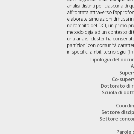
analisi distinti per ciascuna di
affrontata attraverso l’approfon
elaborate simulazioni di flussi i
nell’ambito del DCI, un primo 
metodologia ad un contesto di ti
una analisi cluster ha consentito
partizioni con comunità caratteri
in specifici ambiti tecnologici (In
Tipologia del doc
A
Super
Co-super
Dottorato di r
Scuola di dot
Coordi
Settore discip
Settore conco
Parole 