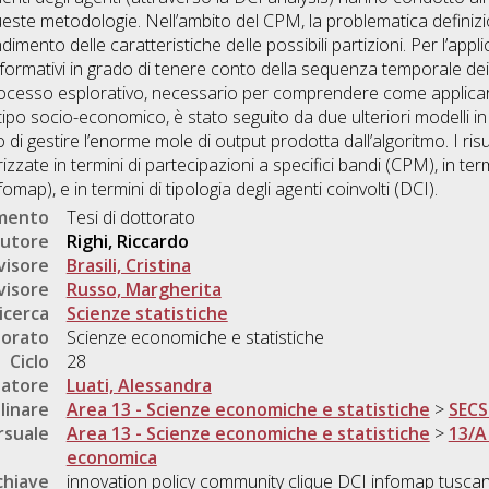
 queste metodologie. Nell’ambito del CPM, la problematica definizi
dimento delle caratteristiche delle possibili partizioni. Per l’ap
nformativi in grado di tenere conto della sequenza temporale dei p
processo esplorativo, necessario per comprendere come applica
po socio-economico, è stato seguito da due ulteriori modelli in c
 di gestire l’enorme mole di output prodotta dall’algoritmo. I ris
zzate in termini di partecipazioni a specifici bandi (CPM), in term
fomap), e in termini di tipologia degli agenti coinvolti (DCI).
umento
Tesi di dottorato
utore
Righi, Riccardo
visore
Brasili, Cristina
visore
Russo, Margherita
icerca
Scienze statistiche
torato
Scienze economiche e statistiche
Ciclo
28
natore
Luati, Alessandra
linare
Area 13 - Scienze economiche e statistiche
>
SECS
rsuale
Area 13 - Scienze economiche e statistiche
>
13/A
economica
chiave
innovation policy community clique DCI infomap tuscan