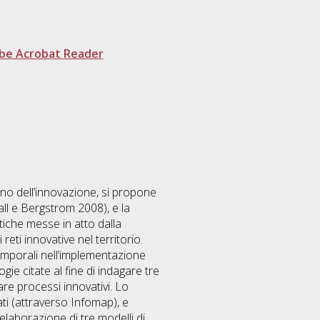
be Acrobat Reader
gno dell’innovazione, si propone
all e Bergstrom 2008), e la
itiche messe in atto dalla
ti innovative nel territorio.
 temporali nell’implementazione
gie citate al fine di indagare tre
are processi innovativi. Lo
ati (attraverso Infomap), e
elaborazione di tre modelli di