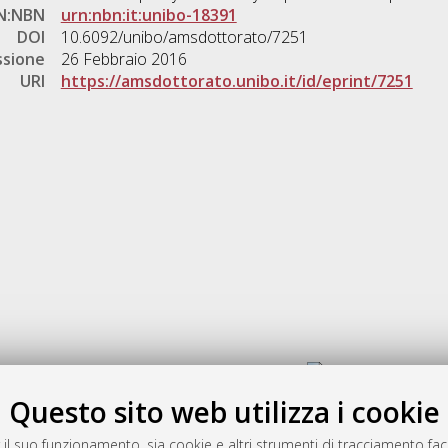
N:NBN
urn:nbn:it:unibo-18391
DOI
10.6092/unibo/amsdottorato/7251
ssione
26 Febbraio 2016
URI
https://amsdottorato.unibo.it/id/eprint/7251
Gestione del documento:
Questo sito web utilizza i cookie
 il suo funzionamento, sia cookie e altri strumenti di tracciamento faco