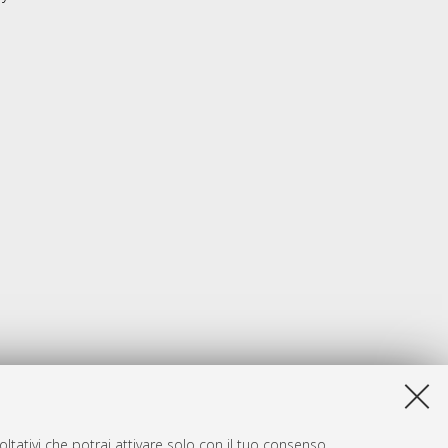
ltativi che potrai attivare solo con il tuo consenso.