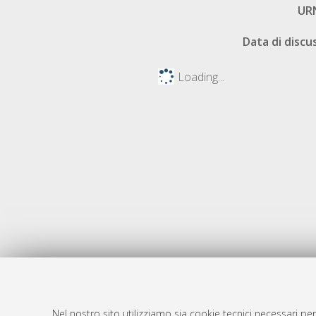
UR
Data di discu
Loading...
Nel nostro sito utilizziamo sia cookie tecnici necessari per