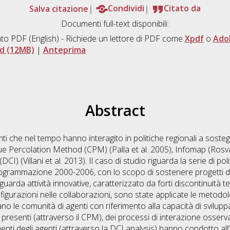
Salva citazione
Condividi
Citato da
Documenti full-text disponibili:
to PDF
(English) - Richiede un lettore di PDF come
Xpdf
o
Ado
d (12MB)
|
Anteprima
Abstract
ti che nel tempo hanno interagito in politiche regionali a soste
lique Percolation Method (CPM) (Palla et al. 2005), Infomap (Rosv
I) (Villani et al. 2013). Il caso di studio riguarda la serie di pol
ogrammazione 2000-2006, con lo scopo di sostenere progetti di re
iguarda attività innovative, caratterizzato da forti discontinuità
figurazioni nelle collaborazioni, sono state applicate le metodolo
ano le comunità di agenti con riferimento alla capacità di svilupp
i presenti (attraverso il CPM), dei processi di interazione osserv
nti degli agenti (attraverso la DCI analysis) hanno condotto all’