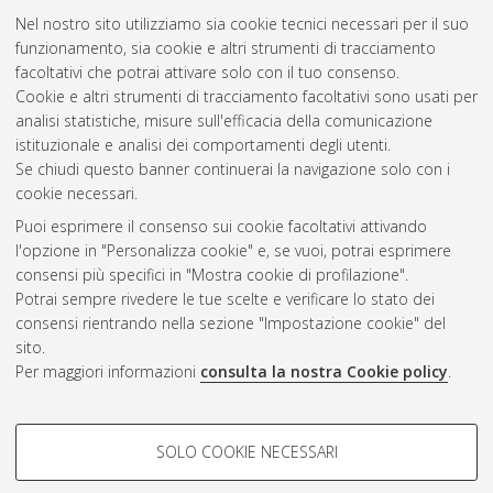
Nel nostro sito utilizziamo sia cookie tecnici necessari per il suo
funzionamento, sia cookie e altri strumenti di tracciamento
facoltativi che potrai attivare solo con il tuo consenso.
Cookie e altri strumenti di tracciamento facoltativi sono usati per
Gestione del documento:
analisi statistiche, misure sull'efficacia della comunicazione
istituzionale e analisi dei comportamenti degli utenti.
Se chiudi questo banner continuerai la navigazione solo con i
cookie necessari.
Atom
Puoi esprimere il consenso sui cookie facoltativi attivando
Rss 1.0
l'opzione in "Personalizza cookie" e, se vuoi, potrai esprimere
consensi più specifici in "Mostra cookie di profilazione".
Rss 2.0
Potrai sempre rivedere le tue scelte e verificare lo stato dei
consensi rientrando nella sezione "Impostazione cookie" del
sito.
AMS Dottorato
Per maggiori informazioni
consulta la nostra Cookie policy
.
ISSN: 2038-7946
Servizio implementato e gestito da
AlmaDL
Impostazioni Cookie
COOKIE DI PROFILAZIONE -
SOLO COOKIE NECESSARI
Informativa sulla privacy
FACOLTATIVI
Condizioni d’uso del sito