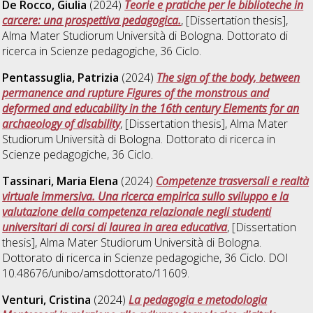
De Rocco, Giulia
(2024)
Teorie e pratiche per le biblioteche in
carcere: una prospettiva pedagogica.
, [Dissertation thesis],
Alma Mater Studiorum Università di Bologna. Dottorato di
ricerca in
Scienze pedagogiche
, 36 Ciclo.
Pentassuglia, Patrizia
(2024)
The sign of the body, between
permanence and rupture Figures of the monstrous and
deformed and educability in the 16th century Elements for an
archaeology of disability
, [Dissertation thesis], Alma Mater
Studiorum Università di Bologna. Dottorato di ricerca in
Scienze pedagogiche
, 36 Ciclo.
Tassinari, Maria Elena
(2024)
Competenze trasversali e realtà
virtuale immersiva. Una ricerca empirica sullo sviluppo e la
valutazione della competenza relazionale negli studenti
universitari di corsi di laurea in area educativa
, [Dissertation
thesis], Alma Mater Studiorum Università di Bologna.
Dottorato di ricerca in
Scienze pedagogiche
, 36 Ciclo. DOI
10.48676/unibo/amsdottorato/11609.
Venturi, Cristina
(2024)
La pedagogia e metodologia