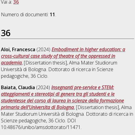
Vai a:
36
Numero di documenti:
11
.
36
Aloi, Francesca
(2024)
Embodiment in higher education: a
cross-cultural case study of theatre of the oppressed in
academia
, [Dissertation thesis], Alma Mater Studiorum
Università di Bologna. Dottorato di ricerca in
Scienze
pedagogiche
, 36 Ciclo.
Baiata, Claudia
(2024)
Insegnanti pre-service e STEM:
atteggiamenti e stereotipi di genere tra gli studenti e le
studentesse del corso di laurea in scienze della formazione
primaria dell'Universita di Bologna
, [Dissertation thesis], Alma
Mater Studiorum Università di Bologna. Dottorato di ricerca in
Scienze pedagogiche
, 36 Ciclo. DOI
10.48676/unibo/amsdottorato/11471.