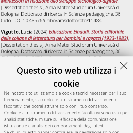
Montessori in relazione allo sviluppo tecnologico-digitale
,
[Dissertation thesis], Alma Mater Studiorum Università di
Bologna. Dottorato di ricerca in
Scienze pedagogiche
, 36
Ciclo. DOI 10.48676/unibo/amsdottorato/11484.
Vigutto, Lucia
(2024)
Educazione Einaudi. Storia editoriale
delle collane di letteratura per bambini e ragazzi (1933-1983)
,
[Dissertation thesis], Alma Mater Studiorum Università di
Bologna. Dottorato di ricerca in
Scienze pedagogiche
, 36
Ciclo. DOI 10.48676/unibo/amsdottorato/11545.
Questo sito web utilizza i
Zhai, Yujia
(2024)
Promuovere l'autovalutazione e il
miglioramento delle strategie di apprendimento degli studenti
cookie
internazionali cinesi: una ricerca empirica presso l'Università di
Bologna
, [Dissertation thesis], Alma Mater Studiorum
Nel nostro sito utilizziamo sia cookie tecnici necessari per il suo
Università di Bologna. Dottorato di ricerca in
Scienze
funzionamento, sia cookie e altri strumenti di tracciamento
pedagogiche
, 36 Ciclo.
facoltativi che potrai attivare solo con il tuo consenso.
Cookie e altri strumenti di tracciamento facoltativi sono usati per
Questa lista e' stata generata il
Thu Aug 6 20:40:13 2026
analisi statistiche, misure sull'efficacia della comunicazione
CEST
.
istituzionale e analisi dei comportamenti degli utenti.
Se chiudi questo banner continuerai la navigazione solo con i