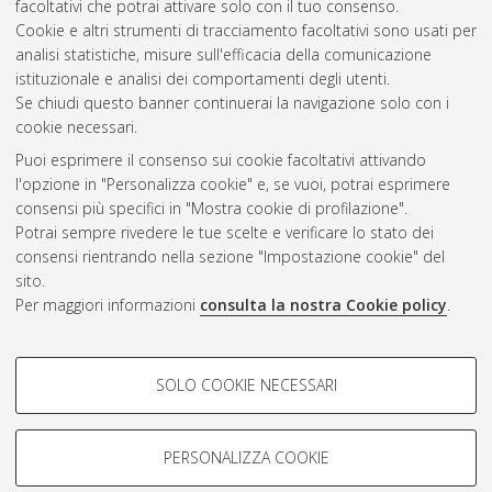
facoltativi che potrai attivare solo con il tuo consenso.
Cookie e altri strumenti di tracciamento facoltativi sono usati per
Gestione del documento:
analisi statistiche, misure sull'efficacia della comunicazione
istituzionale e analisi dei comportamenti degli utenti.
Se chiudi questo banner continuerai la navigazione solo con i
cookie necessari.
Atom
Puoi esprimere il consenso sui cookie facoltativi attivando
Rss 1.0
l'opzione in "Personalizza cookie" e, se vuoi, potrai esprimere
consensi più specifici in "Mostra cookie di profilazione".
Rss 2.0
Potrai sempre rivedere le tue scelte e verificare lo stato dei
consensi rientrando nella sezione "Impostazione cookie" del
sito.
AMS Dottorato
Per maggiori informazioni
consulta la nostra Cookie policy
.
ISSN: 2038-7946
Servizio implementato e gestito da
AlmaDL
Impostazioni Cookie
COOKIE DI PROFILAZIONE -
SOLO COOKIE NECESSARI
Informativa sulla privacy
FACOLTATIVI
Condizioni d’uso del sito
Si tratta di cookie utilizzati per analizzare le caratteristiche della
navigazione degli utenti, creare profili in base al loro comportamento
PERSONALIZZA COOKIE
sul sito, per analisi di marketing.