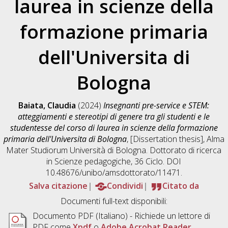
laurea in scienze della
formazione primaria
dell'Universita di
Bologna
Baiata, Claudia
(2024)
Insegnanti pre-service e STEM:
atteggiamenti e stereotipi di genere tra gli studenti e le
studentesse del corso di laurea in scienze della formazione
primaria dell'Universita di Bologna
, [Dissertation thesis], Alma
Mater Studiorum Università di Bologna. Dottorato di ricerca
in
Scienze pedagogiche
, 36 Ciclo. DOI
10.48676/unibo/amsdottorato/11471.
Salva citazione
Condividi
Citato da
Documenti full-text disponibili:
Documento PDF
(Italiano) - Richiede un lettore di
PDF come
Xpdf
o
Adobe Acrobat Reader