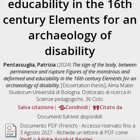
educability in the 16th
century Elements for an
archaeology of
disability
Pentassuglia, Patrizia
(2024)
The sign of the body, between
permanence and rupture Figures of the monstrous and
deformed and educability in the 16th century Elements for an
archaeology of disability
, [Dissertation thesis], Alma Mater
Studiorum Università di Bologna. Dottorato di ricerca in
Scienze pedagogiche
, 36 Ciclo.
Salva citazione
Condividi
Citato da
Documenti full-text disponibili:
Documento PDF
(French) - Accesso riservato fino a
3 Agosto 2027 - Richiede un lettore di PDF come
Xpdf
o
Adobe Acrobat Reader