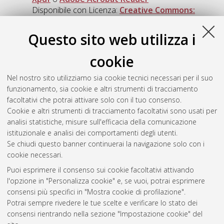
Disponibile con Licenza:
Creative Commons:
Attribuzione - Non Commerciale - Non Opere
Derivate 4.0 (CC BY-NC-ND 4.0)
.
Questo sito web utilizza i
Download (8MB)
|
Contatta l'autore
cookie
Abstract
Nel nostro sito utilizziamo sia cookie tecnici necessari per il suo
funzionamento, sia cookie e altri strumenti di tracciamento
Altri metadati
facoltativi che potrai attivare solo con il tuo consenso.
Cookie e altri strumenti di tracciamento facoltativi sono usati per
Gestione del documento:
analisi statistiche, misure sull'efficacia della comunicazione
istituzionale e analisi dei comportamenti degli utenti.
Se chiudi questo banner continuerai la navigazione solo con i
cookie necessari.
Atom
Puoi esprimere il consenso sui cookie facoltativi attivando
Rss 1.0
l'opzione in "Personalizza cookie" e, se vuoi, potrai esprimere
consensi più specifici in "Mostra cookie di profilazione".
Rss 2.0
Potrai sempre rivedere le tue scelte e verificare lo stato dei
consensi rientrando nella sezione "Impostazione cookie" del