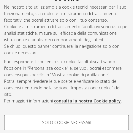
molecular and industrial biology: progetto n. 2 Biologia
Nel nostro sito utilizziamo sia cookie tecnici necessari per il suo
funzionale dei sistemi cellulari e molecolari
, 24 Ciclo. DOI
funzionamento, sia cookie e altri strumenti di tracciamento
10.6092/unibo/amsdottorato/4821.
facoltativi che potrai attivare solo con il tuo consenso.
Cookie e altri strumenti di tracciamento facoltativi sono usati per
Questa lista e' stata generata il
Sun Aug 9 20:40:19 2026
analisi statistiche, misure sull'efficacia della comunicazione
CEST
.
istituzionale e analisi dei comportamenti degli utenti.
Se chiudi questo banner continuerai la navigazione solo con i
cookie necessari.
Atom
Puoi esprimere il consenso sui cookie facoltativi attivando
Rss 1.0
l'opzione in "Personalizza cookie" e, se vuoi, potrai esprimere
consensi più specifici in "Mostra cookie di profilazione".
Rss 2.0
Potrai sempre rivedere le tue scelte e verificare lo stato dei
consensi rientrando nella sezione "Impostazione cookie" del
AMS Dottorato
sito.
Per maggiori informazioni
consulta la nostra Cookie policy
.
ISSN: 2038-7946
Servizio implementato e gestito da
AlmaDL
Impostazioni Cookie
COOKIE DI PROFILAZIONE -
SOLO COOKIE NECESSARI
Informativa sulla privacy
FACOLTATIVI
Condizioni d’uso del sito