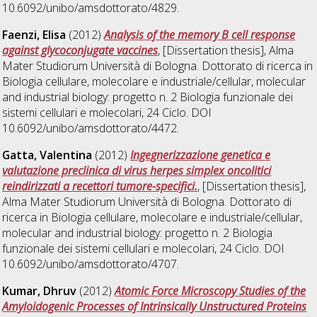
10.6092/unibo/amsdottorato/4829.
Faenzi, Elisa
(2012)
Analysis of the memory B cell response
against glycoconjugate vaccines
, [Dissertation thesis], Alma
Mater Studiorum Università di Bologna. Dottorato di ricerca in
Biologia cellulare, molecolare e industriale/cellular, molecular
and industrial biology: progetto n. 2 Biologia funzionale dei
sistemi cellulari e molecolari
, 24 Ciclo. DOI
10.6092/unibo/amsdottorato/4472.
Gatta, Valentina
(2012)
Ingegnerizzazione genetica e
valutazione preclinica di virus herpes simplex oncolitici
reindirizzati a recettori tumore-specifici.
, [Dissertation thesis],
Alma Mater Studiorum Università di Bologna. Dottorato di
ricerca in
Biologia cellulare, molecolare e industriale/cellular,
molecular and industrial biology: progetto n. 2 Biologia
funzionale dei sistemi cellulari e molecolari
, 24 Ciclo. DOI
10.6092/unibo/amsdottorato/4707.
Kumar, Dhruv
(2012)
Atomic Force Microscopy Studies of the
Amyloidogenic Processes of Intrinsically Unstructured Proteins