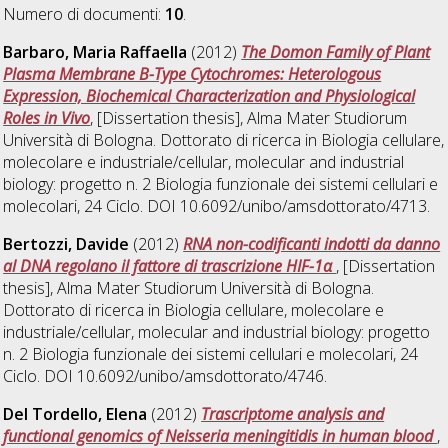
Numero di documenti:
10
.
Barbaro, Maria Raffaella
(2012)
The Domon Family of Plant
Plasma Membrane B-Type Cytochromes: Heterologous
Expression, Biochemical Characterization and Physiological
Roles in Vivo
, [Dissertation thesis], Alma Mater Studiorum
Università di Bologna. Dottorato di ricerca in
Biologia cellulare,
molecolare e industriale/cellular, molecular and industrial
biology: progetto n. 2 Biologia funzionale dei sistemi cellulari e
molecolari
, 24 Ciclo. DOI 10.6092/unibo/amsdottorato/4713.
Bertozzi, Davide
(2012)
RNA non-codificanti indotti da danno
al DNA regolano il fattore di trascrizione HIF-1α
, [Dissertation
thesis], Alma Mater Studiorum Università di Bologna.
Dottorato di ricerca in
Biologia cellulare, molecolare e
industriale/cellular, molecular and industrial biology: progetto
n. 2 Biologia funzionale dei sistemi cellulari e molecolari
, 24
Ciclo. DOI 10.6092/unibo/amsdottorato/4746.
Del Tordello, Elena
(2012)
Trascriptome analysis and
functional genomics of Neisseria meningitidis in human blood
,