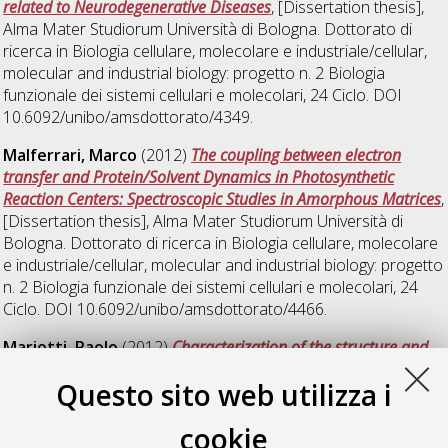
related to Neurodegenerative Diseases
, [Dissertation thesis],
Alma Mater Studiorum Università di Bologna. Dottorato di
ricerca in
Biologia cellulare, molecolare e industriale/cellular,
molecular and industrial biology: progetto n. 2 Biologia
funzionale dei sistemi cellulari e molecolari
, 24 Ciclo. DOI
10.6092/unibo/amsdottorato/4349.
Malferrari, Marco
(2012)
The coupling between electron
transfer and Protein/Solvent Dynamics in Photosynthetic
Reaction Centers: Spectroscopic Studies in Amorphous Matrices
,
[Dissertation thesis], Alma Mater Studiorum Università di
Bologna. Dottorato di ricerca in
Biologia cellulare, molecolare
e industriale/cellular, molecular and industrial biology: progetto
n. 2 Biologia funzionale dei sistemi cellulari e molecolari
, 24
Ciclo. DOI 10.6092/unibo/amsdottorato/4466.
Mariotti, Paolo
(2012)
Characterization of the structure and
iron uptake mechanisms of the Staphylococcus aureus ferric
Questo sito web utilizza i
hydroxamate-binding lipoprotein FhuD2
, [Dissertation thesis],
Alma Mater Studiorum Università di Bologna. Dottorato di
cookie
ricerca in
Biologia cellulare, molecolare e industriale/cellular,