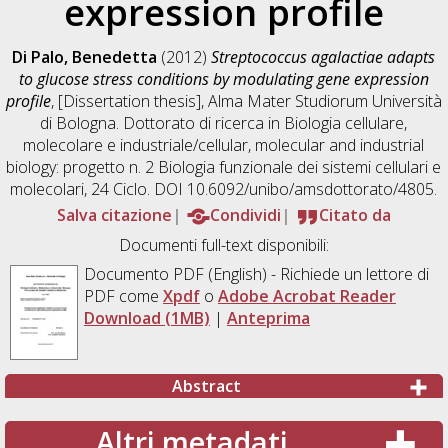
expression profile
Di Palo, Benedetta
(2012)
Streptococcus agalactiae adapts
to glucose stress conditions by modulating gene expression
profile
, [Dissertation thesis], Alma Mater Studiorum Università
di Bologna. Dottorato di ricerca in
Biologia cellulare,
molecolare e industriale/cellular, molecular and industrial
biology: progetto n. 2 Biologia funzionale dei sistemi cellulari e
molecolari
, 24 Ciclo. DOI 10.6092/unibo/amsdottorato/4805.
Salva citazione
Condividi
Citato da
Documenti full-text disponibili:
Documento PDF
(English) - Richiede un lettore di
PDF come
Xpdf
o
Adobe Acrobat Reader
Download (1MB)
|
Anteprima
Abstract
Altri metadati