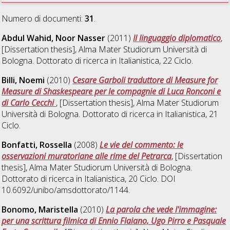
Numero di documenti:
31
.
Abdul Wahid, Noor Nasser
(2011)
Il linguaggio diplomatico
,
[Dissertation thesis], Alma Mater Studiorum Università di
Bologna. Dottorato di ricerca in
Italianistica
, 22 Ciclo.
Billi, Noemi
(2010)
Cesare Garboli traduttore di Measure for
Measure di Shaskespeare per le compagnie di Luca Ronconi e
di Carlo Cecchi
, [Dissertation thesis], Alma Mater Studiorum
Università di Bologna. Dottorato di ricerca in
Italianistica
, 21
Ciclo.
Bonfatti, Rossella
(2008)
Le vie del commento: le
osservazioni muratoriane alle rime del Petrarca
, [Dissertation
thesis], Alma Mater Studiorum Università di Bologna.
Dottorato di ricerca in
Italianistica
, 20 Ciclo. DOI
10.6092/unibo/amsdottorato/1144.
Bonomo, Maristella
(2010)
La parola che vede l'immagine:
per una scrittura filmica di Ennio Flaiano, Ugo Pirro e Pasquale