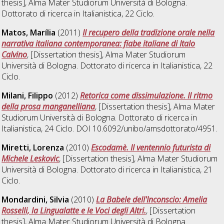
thesis], Alma Mater Studiorum Università di Bologna.
Dottorato di ricerca in
Italianistica
, 22 Ciclo.
Matos, Marília
(2011)
Il recupero della tradizione orale nella
narrativa italiana contemporanea: fiabe italiane di Italo
Calvino
, [Dissertation thesis], Alma Mater Studiorum
Università di Bologna. Dottorato di ricerca in
Italianistica
, 22
Ciclo.
Milani, Filippo
(2012)
Retorica come dissimulazione. Il ritmo
della prosa manganelliana
, [Dissertation thesis], Alma Mater
Studiorum Università di Bologna. Dottorato di ricerca in
Italianistica
, 24 Ciclo. DOI 10.6092/unibo/amsdottorato/4951.
Miretti, Lorenza
(2010)
Escodamè. Il ventennio futurista di
Michele Leskovic
, [Dissertation thesis], Alma Mater Studiorum
Università di Bologna. Dottorato di ricerca in
Italianistica
, 21
Ciclo.
Mondardini, Silvia
(2010)
La Babele dell'Inconscio: Amelia
Rosselli, la Lingualatte e le Voci degli Altri.
, [Dissertation
thesis], Alma Mater Studiorum Università di Bologna.