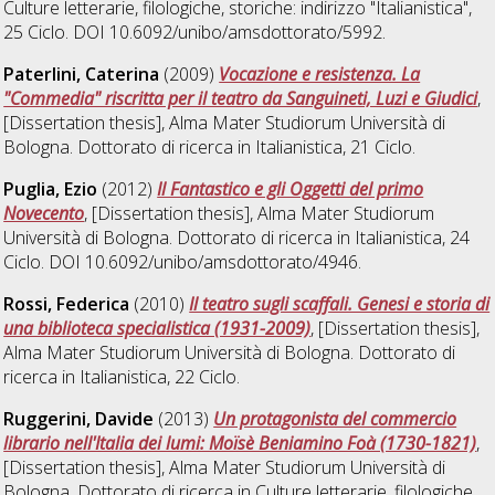
Culture letterarie, filologiche, storiche: indirizzo "Italianistica"
,
25 Ciclo. DOI 10.6092/unibo/amsdottorato/5992.
Paterlini, Caterina
(2009)
Vocazione e resistenza. La
"Commedia" riscritta per il teatro da Sanguineti, Luzi e Giudici
,
[Dissertation thesis], Alma Mater Studiorum Università di
Bologna. Dottorato di ricerca in
Italianistica
, 21 Ciclo.
Puglia, Ezio
(2012)
Il Fantastico e gli Oggetti del primo
Novecento
, [Dissertation thesis], Alma Mater Studiorum
Università di Bologna. Dottorato di ricerca in
Italianistica
, 24
Ciclo. DOI 10.6092/unibo/amsdottorato/4946.
Rossi, Federica
(2010)
Il teatro sugli scaffali. Genesi e storia di
una biblioteca specialistica (1931-2009)
, [Dissertation thesis],
Alma Mater Studiorum Università di Bologna. Dottorato di
ricerca in
Italianistica
, 22 Ciclo.
Ruggerini, Davide
(2013)
Un protagonista del commercio
librario nell'Italia dei lumi: Moïsè Beniamino Foà (1730-1821)
,
[Dissertation thesis], Alma Mater Studiorum Università di
Bologna. Dottorato di ricerca in
Culture letterarie, filologiche,