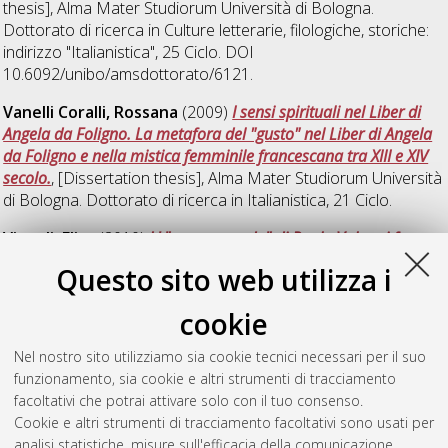
thesis], Alma Mater Studiorum Università di Bologna.
Dottorato di ricerca in
Culture letterarie, filologiche, storiche:
indirizzo "Italianistica"
, 25 Ciclo. DOI
10.6092/unibo/amsdottorato/6121.
Vanelli Coralli, Rossana
(2009)
I sensi spirituali nel Liber di
Angela da Foligno. La metafora del "gusto" nel Liber di Angela
da Foligno e nella mistica femminile francescana tra XIII e XIV
secolo.
, [Dissertation thesis], Alma Mater Studiorum Università
di Bologna. Dottorato di ricerca in
Italianistica
, 21 Ciclo.
Vignali, Elisa
(2010)
L' "opera mondo" di Paolo Volponi fra
satira e morale
, [Dissertation thesis], Alma Mater Studiorum
Questo sito web utilizza i
Università di Bologna. Dottorato di ricerca in
Italianistica
, 22
Ciclo.
cookie
Zazzaroni, Annarita
(2009)
Melodramma senza musica.
Nel nostro sito utilizziamo sia cookie tecnici necessari per il suo
Giovanni Pascoli, gli abbozzi teatrali e "Le Canzoni di Re Enzio"
,
funzionamento, sia cookie e altri strumenti di tracciamento
[Dissertation thesis], Alma Mater Studiorum Università di
facoltativi che potrai attivare solo con il tuo consenso.
Bologna. Dottorato di ricerca in
Italianistica
, 21 Ciclo.
Cookie e altri strumenti di tracciamento facoltativi sono usati per
analisi statistiche, misure sull'efficacia della comunicazione