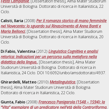
Festa Campanile
, [Dissertation thesis], Alma Mater Studiorum
Università di Bologna. Dottorato di ricerca in
Italianistica
, 22
Ciclo.
Calisti, Ilaria
(2008)
Per il romanzo storico di mano femminile
nel Novecento: lo sguardo sul Rinascimento di Anna Banti e
Maria Bellonci
, [Dissertation thesis], Alma Mater Studiorum
Università di Bologna. Dottorato di ricerca in
Italianistica
, 20
Ciclo.
Di Fabio, Valentina
(2012)
Linguistica Cognitiva e analisi
retorica: indicazioni per un percorso sulla metafora nella
didattica della lingua.
, [Dissertation thesis], Alma Mater
Studiorum Università di Bologna. Dottorato di ricerca in
Italianistica
, 24 Ciclo. DOI 10.6092/unibo/amsdottorato/4937.
Ghirardelli, Matteo
(2010)
Metalinguistica
, [Dissertation
thesis], Alma Mater Studiorum Università di Bologna.
Dottorato di ricerca in
Italianistica
, 22 Ciclo.
Giunta, Fabio
(2008)
Francesco Panigarola (1548 – 1594): la
“Vita” esemplare di un predicatore nell’età della Controriforma
,