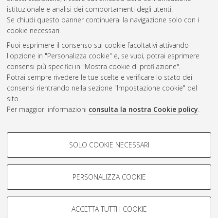
Questa lista e' stata generata il
Fri Aug 7 20:48:28 2026 CEST
.
istituzionale e analisi dei comportamenti degli utenti.
Se chiudi questo banner continuerai la navigazione solo con i
cookie necessari.
Atom
Puoi esprimere il consenso sui cookie facoltativi attivando
Rss 1.0
l'opzione in "Personalizza cookie" e, se vuoi, potrai esprimere
consensi più specifici in "Mostra cookie di profilazione".
Rss 2.0
Potrai sempre rivedere le tue scelte e verificare lo stato dei
consensi rientrando nella sezione "Impostazione cookie" del
AMS Dottorato
sito.
Per maggiori informazioni
consulta la nostra Cookie policy
.
ISSN: 2038-7946
Servizio implementato e gestito da
AlmaDL
Impostazioni Cookie
COOKIE DI PROFILAZIONE -
SOLO COOKIE NECESSARI
Informativa sulla privacy
FACOLTATIVI
Condizioni d’uso del sito
Si tratta di cookie utilizzati per analizzare le caratteristiche della
navigazione degli utenti, creare profili in base al loro comportamento
PERSONALIZZA COOKIE
sul sito, per analisi di marketing.
Mostra cookie di profilazione
ACCETTA TUTTI I COOKIE
Google/Youtube Video