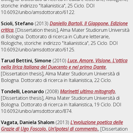
storiche: indirizzo "Italianistica"
, 25 Ciclo. DOI
10.6092/unibo/amsdottorato/6122.
Scioli, Stefano
(2013)
Daniello Bartoli, Il Giappone, Edizione
critica
, [Dissertation thesis], Alma Mater Studiorum Università
di Bologna. Dottorato di ricerca in
Culture letterarie,
filologiche, storiche: indirizzo "Italianistica"
, 25 Ciclo. DOI
10.6092/unibo/amsdottorato/6125.
Tarud Bettini, Simone
(2010)
Luce, Amore, Visione. L'ottica
nella lirica italiana del Duecento e nel primo Dante
,
[Dissertation thesis], Alma Mater Studiorum Università di
Bologna. Dottorato di ricerca in
Italianistica
, 22 Ciclo.
Tondelli, Leonardo
(2008)
Marinetti ultimo mitografo
,
[Dissertation thesis], Alma Mater Studiorum Università di
Bologna. Dottorato di ricerca in
Italianistica
, 19 Ciclo. DOI
10.6092/unibo/amsdottorato/874.
Vagata, Daniela Shalom
(2013)
L'evoluzione poetica delle
Grazie di Ugo Foscolo. Un'ipotesi di commento.
, [Dissertation