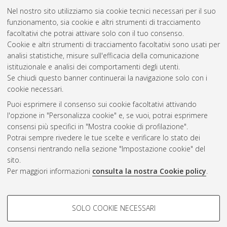
Nel nostro sito utilizziamo sia cookie tecnici necessari per il suo
funzionamento, sia cookie e altri strumenti di tracciamento
facoltativi che potrai attivare solo con il tuo consenso.
Cookie e altri strumenti di tracciamento facoltativi sono usati per
Gestione del documento:
analisi statistiche, misure sull'efficacia della comunicazione
istituzionale e analisi dei comportamenti degli utenti.
Se chiudi questo banner continuerai la navigazione solo con i
cookie necessari.
Atom
Puoi esprimere il consenso sui cookie facoltativi attivando
Rss 1.0
l'opzione in "Personalizza cookie" e, se vuoi, potrai esprimere
consensi più specifici in "Mostra cookie di profilazione".
Rss 2.0
Potrai sempre rivedere le tue scelte e verificare lo stato dei
consensi rientrando nella sezione "Impostazione cookie" del
sito.
AMS Dottorato
Per maggiori informazioni
consulta la nostra Cookie policy
.
ISSN: 2038-7946
Servizio implementato e gestito da
AlmaDL
Impostazioni Cookie
COOKIE DI PROFILAZIONE -
SOLO COOKIE NECESSARI
Informativa sulla privacy
FACOLTATIVI
Condizioni d’uso del sito