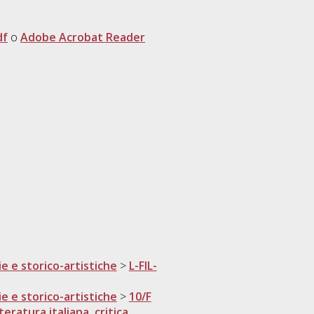
df
o
Adobe Acrobat Reader
ie e storico-artistiche
>
L-FIL-
ie e storico-artistiche
>
10/F
eratura italiana, critica