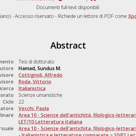
Documenti full-text disponibili:
liano) - Accesso riservato - Richiede un lettore di PDF come
Xp
Abstract
umento
Tesi di dottorato
utore
Hamad, Sundus M.
visore
Cottignoli, Alfredo
visore
Roda, Vittorio
icerca
Italianistica
torato
Scienze umanistiche
Ciclo
22
natore
Vecchi, Paola
linare
Area 10 - Scienze dell'antichità, filologico-letterar
LET/10 Letteratura italiana
rsuale
Area 10 - Scienze dell'antichita, filologico-letterar
- Italianistica e letterature comparate
>
10/F1 Lett