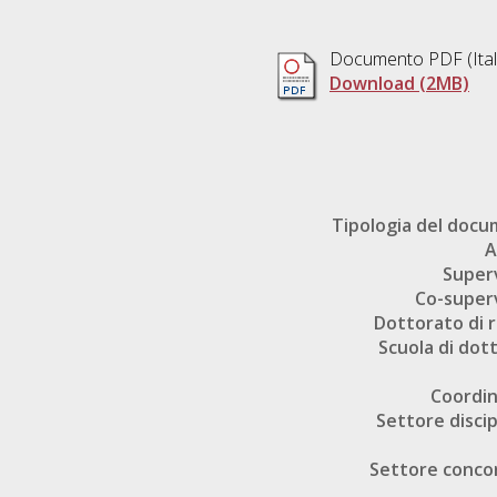
Documento PDF
(Ita
Download (2MB)
Tipologia del doc
A
Super
Co-super
Dottorato di r
Scuola di dot
Coordi
Settore discip
Settore conco