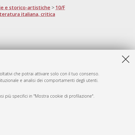
ie e storico-artistiche
>
10/F
eratura italiana, critica
ltativi che potrai attivare solo con il tuo consenso.
tituzionale e analisi dei comportamenti degli utenti.
i più specifici in "Mostra cookie di profilazione".
SARI