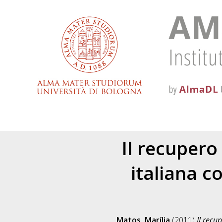
Il recupero
italiana c
Matos, Marília
(2011)
Il recu