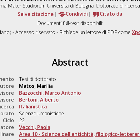
Alma Mater Studiorum Università di Bologna. Dottorato di ricerca
Salva citazione
Condividi
Citato da
Documenti full-text disponibili:
liano) - Accesso riservato - Richiede un lettore di PDF come
Xp
Abstract
umento
Tesi di dottorato
utore
Matos, Marília
visore
Bazzocchi, Marco Antonio
visore
Bertoni, Alberto
icerca
Italianistica
torato
Scienze umanistiche
Ciclo
22
natore
Vecchi, Paola
linare
Area 10 - Scienze dell'antichità, filologico-letterar