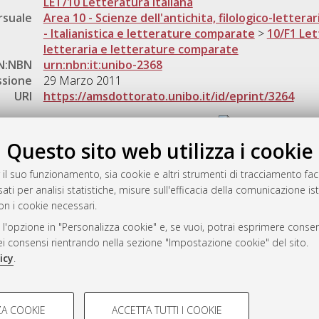
LET/10 Letteratura italiana
rsuale
Area 10 - Scienze dell'antichita, filologico-letterar
- Italianistica e letterature comparate
>
10/F1 Lett
letteraria e letterature comparate
N:NBN
urn:nbn:it:unibo-2368
ssione
29 Marzo 2011
URI
https://amsdottorato.unibo.it/id/eprint/3264
Gestione del documento:
Questo sito web utilizza i cookie
 il suo funzionamento, sia cookie e altri strumenti di tracciamento faco
rato
ati per analisi statistiche, misure sull'efficacia della comunicazione is
-7946
on i cookie necessari.
mplementato e gestito da
AlmaDL
 l'opzione in "Personalizza cookie" e, se vuoi, potrai esprimere consens
ni Cookie
dei consensi rientrando nella sezione "Impostazione cookie" del sito.
 sulla privacy
icy
.
d’uso del sito
COOKIE TECNICI - NECES
A COOKIE
ACCETTA TUTTI I COOKIE