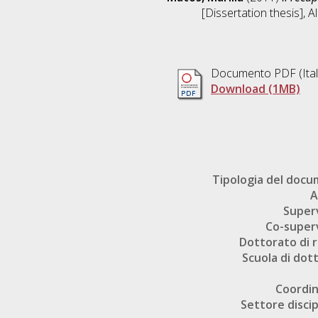
[Dissertation thesis], 
Documento PDF
(Ita
Download (1MB)
Tipologia del doc
A
Super
Co-super
Dottorato di r
Scuola di dot
Coordi
Settore discip