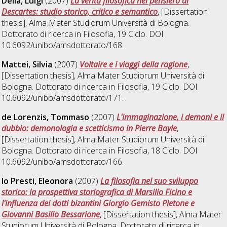
Delia, Luigi
(2007)
La verità filosofica nel pensiero di
Descartes: studio storico, critico e semantico
, [Dissertation
thesis], Alma Mater Studiorum Università di Bologna.
Dottorato di ricerca in
Filosofia
, 19 Ciclo. DOI
10.6092/unibo/amsdottorato/168.
Mattei, Silvia
(2007)
Voltaire e i viaggi della ragione
,
[Dissertation thesis], Alma Mater Studiorum Università di
Bologna. Dottorato di ricerca in
Filosofia
, 19 Ciclo. DOI
10.6092/unibo/amsdottorato/171.
de Lorenzis, Tommaso
(2007)
L'immaginazione, i demoni e il
dubbio: demonologia e scetticismo in Pierre Bayle
,
[Dissertation thesis], Alma Mater Studiorum Università di
Bologna. Dottorato di ricerca in
Filosofia
, 18 Ciclo. DOI
10.6092/unibo/amsdottorato/166.
lo Presti, Eleonora
(2007)
La filosofia nel suo sviluppo
storico: la prospettiva storiografica di Marsilio Ficino e
l'influenza dei dotti bizantini Giorgio Gemisto Pletone e
Giovanni Basilio Bessarione
, [Dissertation thesis], Alma Mater
Studiorum Università di Bologna. Dottorato di ricerca in