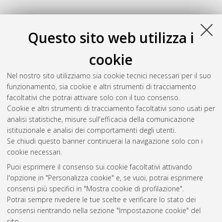
2012
Questo sito web utilizza i
Muttini, Daniele
(2012)
Intuizione e visualizzazione in
cookie
matematica con particolare riferimento a Felix Klein
,
[Dissertation thesis], Alma Mater Studiorum Università di
Nel nostro sito utilizziamo sia cookie tecnici necessari per il suo
Bologna. Dottorato di ricerca in
Filosofia
, 22 Ciclo. DOI
funzionamento, sia cookie e altri strumenti di tracciamento
10.6092/unibo/amsdottorato/5135.
facoltativi che potrai attivare solo con il tuo consenso.
Cookie e altri strumenti di tracciamento facoltativi sono usati per
Questa lista e' stata generata il
Thu Aug 6 20:49:31 2026
analisi statistiche, misure sull'efficacia della comunicazione
CEST
.
istituzionale e analisi dei comportamenti degli utenti.
Se chiudi questo banner continuerai la navigazione solo con i
cookie necessari.
Atom
Puoi esprimere il consenso sui cookie facoltativi attivando
Rss 1.0
l'opzione in "Personalizza cookie" e, se vuoi, potrai esprimere
consensi più specifici in "Mostra cookie di profilazione".
Rss 2.0
Potrai sempre rivedere le tue scelte e verificare lo stato dei
consensi rientrando nella sezione "Impostazione cookie" del
AMS Dottorato
sito.