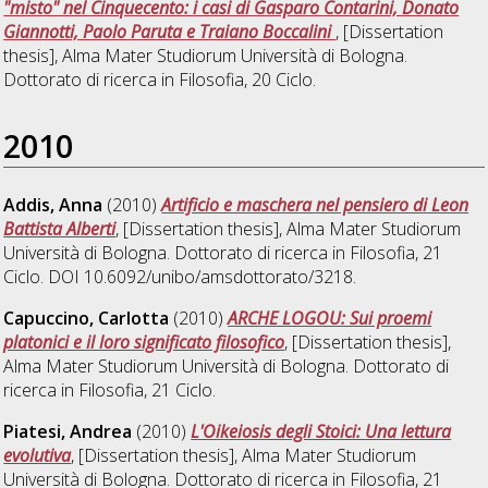
"misto" nel Cinquecento: i casi di Gasparo Contarini, Donato
Giannotti, Paolo Paruta e Traiano Boccalini
, [Dissertation
thesis], Alma Mater Studiorum Università di Bologna.
Dottorato di ricerca in
Filosofia
, 20 Ciclo.
2010
Addis, Anna
(2010)
Artificio e maschera nel pensiero di Leon
Battista Alberti
, [Dissertation thesis], Alma Mater Studiorum
Università di Bologna. Dottorato di ricerca in
Filosofia
, 21
Ciclo. DOI 10.6092/unibo/amsdottorato/3218.
Capuccino, Carlotta
(2010)
ARCHE LOGOU: Sui proemi
platonici e il loro significato filosofico
, [Dissertation thesis],
Alma Mater Studiorum Università di Bologna. Dottorato di
ricerca in
Filosofia
, 21 Ciclo.
Piatesi, Andrea
(2010)
L'Oikeiosis degli Stoici: Una lettura
evolutiva
, [Dissertation thesis], Alma Mater Studiorum
Università di Bologna. Dottorato di ricerca in
Filosofia
, 21