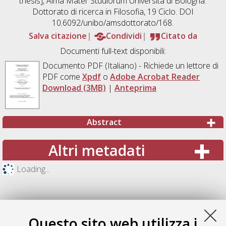
thesis], Alma Mater Studiorum Università di Bologna.
Dottorato di ricerca in
Filosofia
, 19 Ciclo. DOI
10.6092/unibo/amsdottorato/168.
Salva citazione
Condividi
Citato da
Documenti full-text disponibili:
Documento PDF
(Italiano) - Richiede un lettore di
PDF come
Xpdf
o
Adobe Acrobat Reader
Download (3MB)
|
Anteprima
Abstract
Altri metadati
Loading...
Questo sito web utilizza i