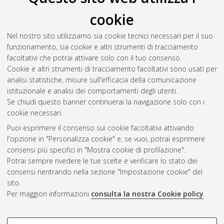
cookie
Nel nostro sito utilizziamo sia cookie tecnici necessari per il suo
funzionamento, sia cookie e altri strumenti di tracciamento
facoltativi che potrai attivare solo con il tuo consenso.
Cookie e altri strumenti di tracciamento facoltativi sono usati per
Gestione del documento:
analisi statistiche, misure sull'efficacia della comunicazione
istituzionale e analisi dei comportamenti degli utenti.
Se chiudi questo banner continuerai la navigazione solo con i
cookie necessari.
Atom
Puoi esprimere il consenso sui cookie facoltativi attivando
Rss 1.0
l'opzione in "Personalizza cookie" e, se vuoi, potrai esprimere
consensi più specifici in "Mostra cookie di profilazione".
Rss 2.0
Potrai sempre rivedere le tue scelte e verificare lo stato dei
consensi rientrando nella sezione "Impostazione cookie" del
sito.
AMS Dottorato
Per maggiori informazioni
consulta la nostra Cookie policy
.
ISSN: 2038-7946
Servizio implementato e gestito da
AlmaDL
Impostazioni Cookie
COOKIE DI PROFILAZIONE -