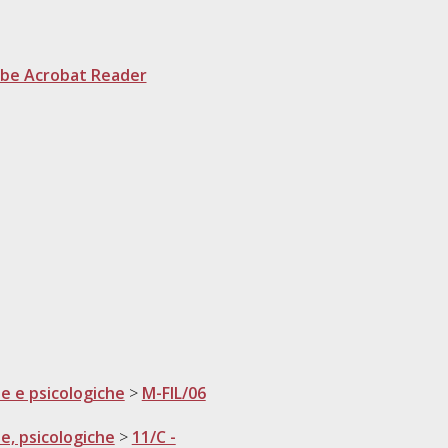
be Acrobat Reader
he e psicologiche
>
M-FIL/06
he, psicologiche
>
11/C -