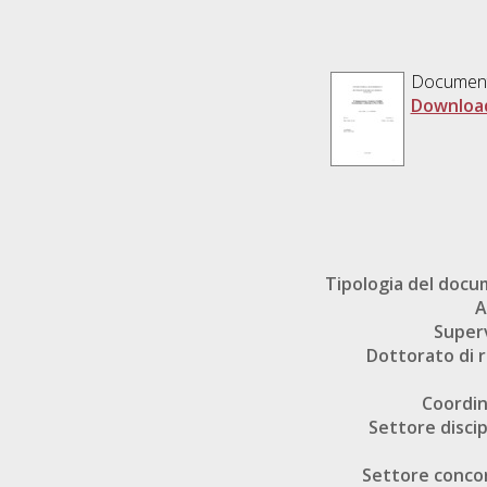
Documen
Downloa
Tipologia del doc
A
Super
Dottorato di r
Coordi
Settore discip
Settore conco