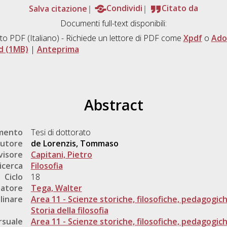
Salva citazione
Condividi
Citato da
Documenti full-text disponibili:
to PDF
(Italiano) - Richiede un lettore di PDF come
Xpdf
o
Ado
d (1MB)
|
Anteprima
Abstract
umento
Tesi di dottorato
utore
de Lorenzis, Tommaso
visore
Capitani, Pietro
icerca
Filosofia
Ciclo
18
natore
Tega, Walter
linare
Area 11 - Scienze storiche, filosofiche, pedagogic
Storia della filosofia
rsuale
Area 11 - Scienze storiche, filosofiche, pedagogic