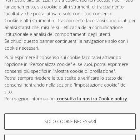
funzionamento, sia cookie e altri strumenti di tracciamento
facoltativi che potrai attivare solo con il tuo consenso.
Cookie e altri strumenti di tracciamento facoltativi sono usati per
Gestione del documento:
analisi statistiche, misure sull'efficacia della comunicazione
istituzionale e analisi dei comportamenti degli utenti.
Se chiudi questo banner continuerai la navigazione solo con i
cookie necessari.
Atom
Puoi esprimere il consenso sui cookie facoltativi attivando
Rss 1.0
l'opzione in "Personalizza cookie" e, se vuoi, potrai esprimere
consensi più specifici in "Mostra cookie di profilazione".
Rss 2.0
Potrai sempre rivedere le tue scelte e verificare lo stato dei
consensi rientrando nella sezione "Impostazione cookie" del
sito.
AMS Dottorato
Per maggiori informazioni
consulta la nostra Cookie policy
.
ISSN: 2038-7946
Servizio implementato e gestito da
AlmaDL
Impostazioni Cookie
COOKIE DI PROFILAZIONE -
SOLO COOKIE NECESSARI
Informativa sulla privacy
FACOLTATIVI
Condizioni d’uso del sito
Si tratta di cookie utilizzati per analizzare le caratteristiche della