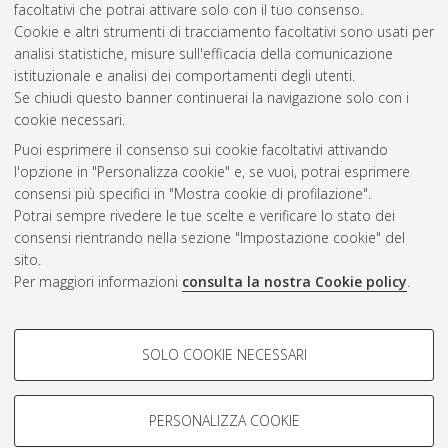
facoltativi che potrai attivare solo con il tuo consenso.
10.6092/unibo/amsdottorato/972.
Cookie e altri strumenti di tracciamento facoltativi sono usati per
analisi statistiche, misure sull'efficacia della comunicazione
Questa lista e' stata generata il
Fri Aug 7 20:49:03 2026 CEST
.
istituzionale e analisi dei comportamenti degli utenti.
Se chiudi questo banner continuerai la navigazione solo con i
cookie necessari.
Atom
Puoi esprimere il consenso sui cookie facoltativi attivando
Rss 1.0
l'opzione in "Personalizza cookie" e, se vuoi, potrai esprimere
consensi più specifici in "Mostra cookie di profilazione".
Rss 2.0
Potrai sempre rivedere le tue scelte e verificare lo stato dei
consensi rientrando nella sezione "Impostazione cookie" del
AMS Dottorato
sito.
Per maggiori informazioni
consulta la nostra Cookie policy
.
ISSN: 2038-7946
Servizio implementato e gestito da
AlmaDL
Impostazioni Cookie
COOKIE DI PROFILAZIONE -
SOLO COOKIE NECESSARI
Informativa sulla privacy
FACOLTATIVI
Condizioni d’uso del sito
Si tratta di cookie utilizzati per analizzare le caratteristiche della
navigazione degli utenti, creare profili in base al loro comportamento
PERSONALIZZA COOKIE
sul sito, per analisi di marketing.