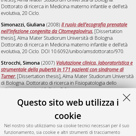
Dottorato di ricerca in
Medicina materno infantile e dell'età
evolutiva
, 20 Ciclo.
Simonazzi, Giuliana
(2008)
Il ruolo dell'ecografia prenatale
nell'infezione congenita da Citomegalovirus
, [Dissertation
thesis], Alma Mater Studiorum Università di Bologna.
Dottorato di ricerca in
Medicina materno infantile e dell'età
evolutiva
, 20 Ciclo. DOI 10.6092/unibo/amsdottorato/970.
Strocchi, Simona
(2007)
Valutazione clinica, laboratoristica e
strumentale della pubertà in 171 pazienti con sindrome di
Turner
, [Dissertation thesis], Alma Mater Studiorum Università
di Bologna. Dottorato di ricerca in
Fisiopatologia dello
sviluppo sessuale
, 19 Ciclo. DOI
10.6092/unibo/amsdottorato/150.
Questo sito web utilizza i
Venturi, Valentina
(2008)
Significato prognostico
cookie
dell'ecografia cerebrale nei neonati con infezione congenita da
citomegalovirus
, [Dissertation thesis], Alma Mater Studiorum
Nel nostro sito utilizziamo sia cookie tecnici necessari per il suo
Università di Bologna. Dottorato di ricerca in
Medicina
funzionamento, sia cookie e altri strumenti di tracciamento
materno infantile e dell'età evolutiva
, 20 Ciclo. DOI