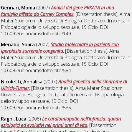
Gennari, Monia
(2007)
Analisi del gene PRKA1A in una
famiglia affetta da Carney Complex
, [Dissertation thesis], Alma
Mater Studiorum Università di Bologna. Dottorato di ricerca in
Fisiopatologia dello sviluppo sessuale
, 19 Ciclo. DOI
10.6092/unibo/amsdottorato/149.
Menabò, Soara
(2007)
Studio molecolare in pazienti con
iperplasia surrenale congenita
, [Dissertation thesis], Alma
Mater Studiorum Università di Bologna. Dottorato di ricerca in
Fisiopatologia dello sviluppo sessuale
, 19 Ciclo. DOI
10.6092/unibo/amsdottorato/584.
Nicoletti, Annalisa
(2007)
Analisi genetica nella sindrome di
Ullrich-Turner
, [Dissertation thesis], Alma Mater Studiorum
Università di Bologna. Dottorato di ricerca in
Fisiopatologia
dello sviluppo sessuale
, 19 Ciclo. DOI
10.6092/unibo/amsdottorato/585.
Ragni, Luca
(2008)
Le cardiomiopatie nell'infanzia: quadri
eziologici ed evolutivi nei primi anni di vita
, [Dissertation
thesis], Alma Mater Studiorum Università di Bologna.