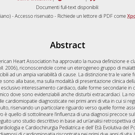
Documenti full-text disponibili:
liano) - Accesso riservato - Richiede un lettore di PDF come
Xp
Abstract
erican Heart Association ha approvato la nuova definizione e cla
oll. 2006), riconoscendole come un eterogeneo gruppo di malatt
bili ad un ampia variabilità di cause. La distinzione tra le varie
 sono alla base, ma sulla modalità di presentazione clinica della 
 esclusivo interessamento cardiaco, dalle forme secondarie in cu
emico dove sono evidenziabili anche disturbi extracardiaci. La n
elle cardiomiopatie diagnosticate nei primi anni di vita in cui si re
ulto, riservando un particolare riguardo verso quelle forme asso
ivo è quello di sottolineare l’influenza di una diagnosi precoce sul
ito uno studio descrittivo in base ad un’analisi retrospettiva di t
rdiologia e Cardiochirurgia Pediatrica e dell’ Età Evolutiva del Pol
diagnosi di cardiomiopatia riscontrata nei primi due anni di vit