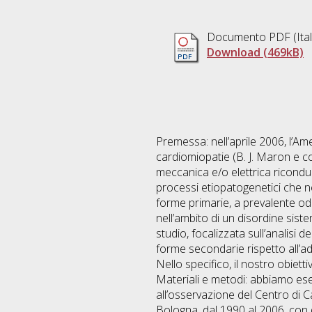
Documento PDF
(Ita
Download (469kB)
Premessa: nell’aprile 2006, l’Am
cardiomiopatie (B. J. Maron e c
meccanica e/o elettrica riconduci
processi etiopatogenetici che ne
forme primarie, a prevalente od
nell’ambito di un disordine sist
studio, focalizzata sull’analisi d
forme secondarie rispetto all’ad
Nello specifico, il nostro obiett
Materiali e metodi: abbiamo esegu
all’osservazione del Centro di Ca
Bologna, dal 1990 al 2006, con 