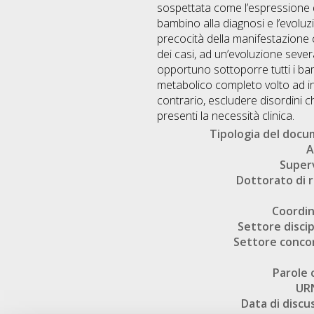
sospettata come l’espressione di
bambino alla diagnosi e l’evolu
precocità della manifestazione c
dei casi, ad un’evoluzione sever
opportuno sottoporre tutti i bam
metabolico completo volto ad ind
contrario, escludere disordini 
presenti la necessità clinica.
Tipologia del doc
A
Super
Dottorato di r
Coordi
Settore discip
Settore conco
Parole 
UR
Data di discu