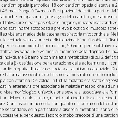
n cardiomiopatia ipertrofica, 18 con cardiomiopatia dilatativa e 2
 4,5 mesi (range:0-24 mesi). Per i pazienti descritti a partire dal
taboliche: emogasanalisi, dosaggio della carnitina, metabolismo de
itativa (pre e post pasto), acidi organici, mucopolisaccaridi ed 
 sono stati inoltre sottoposti a prelievo bioptico di muscolo schele
 dell’attività enzimatica della catena respiratoria mitocondriale. N
l’eventuale valutazione di deficit enzimatici nei fibroblasti. Risult
i) per le cardiomiopatie ipertrofiche, 90 giorni per le dilatative (
rittiva avevano 18 e 24 mesi al momento della diagnosi. Le ind
 individuare 5 bambini con malattia metabolica (di cui 2 deficit 
za della β- ossidazione per alterazione delle acilcarnitine , 1 c
cardiomiopatia dilatativa associata a rachitismo carenziale. Di 
re la forma associata a rachitismo ha mostrato un netto miglior
 con vitamina D e calcio. In tutti la malattia era stata diagnosti
ati in letteratura che associano le malattie metaboliche ad un
i vista morfologico, un’evoluzione severa si associava alla forma 
 del ventricolo sinistro, rispetto alla ipertrofica e, tra le ipert
lare. Conclusioni: in accordo con quanto riscontrato in letteratu
 secondarie, ed in particolare a disordini metabolici, sono di p
à successive e, per questo, l’esordio molto precoce di una card