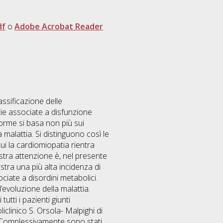
df
o
Adobe Acrobat Reader
ssificazione delle
ie associate a disfunzione
 forme si basa non più sui
malattia. Si distinguono così le
i la cardiomiopatia rientra
ostra attenzione è, nel presente
gistra una più alta incidenza di
ciate a disordini metabolici.
l’evoluzione della malattia.
utti i pazienti giunti
iclinico S. Orsola- Malpighi di
a. Complessivamente sono stati