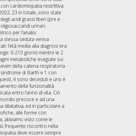
 con cardiomiopatia restrittiva
 2002, 23 in totale, sono state
gli acidi grassi liberi (pre e
oligosaccaridi urinari,
trico per l’analisi
ella stessa seduta veniva
ati: l’età media alla diagnosi era
range: 0-210 giorni) mentre le 2
agini metaboliche eseguite sui
severi della catena respiratoria
on sindrome di Barth e 1 con
questi, 4 sono deceduti e uno è
amento della funzionalità
cata entro l’anno di vita. Ciò
 esordio precoce e ad una
dilatativa, ed in particolare a
rofiche, alle forme con
ra, abbiamo visto come le
iù frequente riscontro nella
iomiopatia deve essere sempre