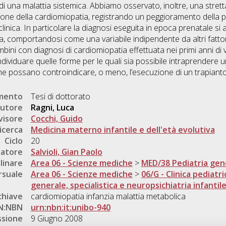
 una malattia sistemica. Abbiamo osservato, inoltre, una stretta
zione della cardiomiopatia, registrando un peggioramento della p
linica. In particolare la diagnosi eseguita in epoca prenatale si
a, comportandosi come una variabile indipendente da altri fattori
bini con diagnosi di cardiomiopatia effettuata nei primi anni di
ividuare quelle forme per le quali sia possibile intraprendere un
che possano controindicare, o meno, l’esecuzione di un trapiant
umento
Tesi di dottorato
utore
Ragni, Luca
visore
Cocchi, Guido
icerca
Medicina materno infantile e dell'età evolutiva
Ciclo
20
natore
Salvioli, Gian Paolo
linare
Area 06 - Scienze mediche
>
MED/38 Pediatria gene
rsuale
Area 06 - Scienze mediche
>
06/G - Clinica pediatri
generale, specialistica e neuropsichiatria infantil
chiave
cardiomiopatia infanzia malattia metabolica
N:NBN
urn:nbn:it:unibo-940
ssione
9 Giugno 2008