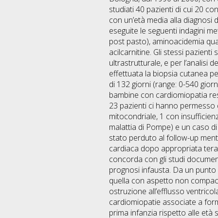
studiati 40 pazienti di cui 20 co
con un’età media alla diagnosi di
eseguite le seguenti indagini me
post pasto), aminoacidemia quant
acilcarnitine. Gli stessi pazienti
ultrastrutturale, e per l’analisi
effettuata la biopsia cutanea per 
di 132 giorni (range: 0-540 giorn
bambine con cardiomiopatia rest
23 pazienti ci hanno permesso di
mitocondriale, 1 con insufficien
malattia di Pompe) e un caso di 
stato perduto al follow-up ment
cardiaca dopo appropriata terapia
concorda con gli studi document
prognosi infausta. Da un punto d
quella con aspetto non compaction
ostruzione all’efflusso ventrico
cardiomiopatie associate a forme
prima infanzia rispetto alle et