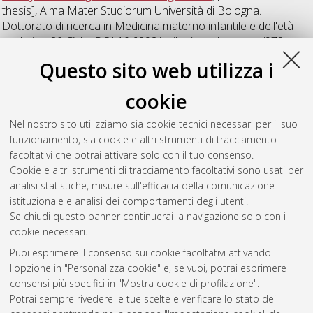
thesis], Alma Mater Studiorum Università di Bologna.
Dottorato di ricerca in
Medicina materno infantile e dell'età
evolutiva
, 20 Ciclo. DOI 10.6092/unibo/amsdottorato/970.
Questo sito web utilizza i
Venturi, Valentina
(2008)
Significato prognostico
dell'ecografia cerebrale nei neonati con infezione congenita da
cookie
citomegalovirus
, [Dissertation thesis], Alma Mater Studiorum
Università di Bologna. Dottorato di ricerca in
Medicina
Nel nostro sito utilizziamo sia cookie tecnici necessari per il suo
materno infantile e dell'età evolutiva
, 20 Ciclo. DOI
funzionamento, sia cookie e altri strumenti di tracciamento
10.6092/unibo/amsdottorato/972.
facoltativi che potrai attivare solo con il tuo consenso.
Cookie e altri strumenti di tracciamento facoltativi sono usati per
Questa lista e' stata generata il
Sun Aug 9 20:49:01 2026
analisi statistiche, misure sull'efficacia della comunicazione
CEST
.
istituzionale e analisi dei comportamenti degli utenti.
Se chiudi questo banner continuerai la navigazione solo con i
cookie necessari.
Atom
Puoi esprimere il consenso sui cookie facoltativi attivando
Rss 1.0
l'opzione in "Personalizza cookie" e, se vuoi, potrai esprimere
consensi più specifici in "Mostra cookie di profilazione".
Rss 2.0
Potrai sempre rivedere le tue scelte e verificare lo stato dei