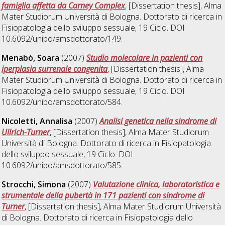
famiglia affetta da Carney Complex
, [Dissertation thesis], Alma
Mater Studiorum Università di Bologna. Dottorato di ricerca in
Fisiopatologia dello sviluppo sessuale
, 19 Ciclo. DOI
10.6092/unibo/amsdottorato/149.
Menabò, Soara
(2007)
Studio molecolare in pazienti con
iperplasia surrenale congenita
, [Dissertation thesis], Alma
Mater Studiorum Università di Bologna. Dottorato di ricerca in
Fisiopatologia dello sviluppo sessuale
, 19 Ciclo. DOI
10.6092/unibo/amsdottorato/584.
Nicoletti, Annalisa
(2007)
Analisi genetica nella sindrome di
Ullrich-Turner
, [Dissertation thesis], Alma Mater Studiorum
Università di Bologna. Dottorato di ricerca in
Fisiopatologia
dello sviluppo sessuale
, 19 Ciclo. DOI
10.6092/unibo/amsdottorato/585.
Strocchi, Simona
(2007)
Valutazione clinica, laboratoristica e
strumentale della pubertà in 171 pazienti con sindrome di
Turner
, [Dissertation thesis], Alma Mater Studiorum Università
di Bologna. Dottorato di ricerca in
Fisiopatologia dello