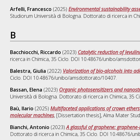
Arfelli, Francesco
(2025)
Environmental sustainability ass
Studiorum Università di Bologna. Dottorato di ricerca in
Ch
B
Bacchiocchi, Riccardo
(2023)
Catalytic reduction of levuli
ricerca in
Chimica
, 35 Ciclo. DOI 10.48676/unibo/amsdotto
Balestra, Giulia
(2022)
Valorization of bio-alcohols into a
Ciclo. DOI 10.48676/unibo/amsdottorato/10407.
Bassan, Elena
(2023)
Organic photosensitizers and nanostr
Università di Bologna. Dottorato di ricerca in
Chimica
, 35 
Baù, Ilario
(2025)
Multifaceted applications of crown ethers
molecular machines
, [Dissertation thesis], Alma Mater Stu
Bianchi, Antonio
(2023)
A glassful of graphene: graphene-
Dottorato di ricerca in
Chimica
, 35 Ciclo. DOI 10.48676/u