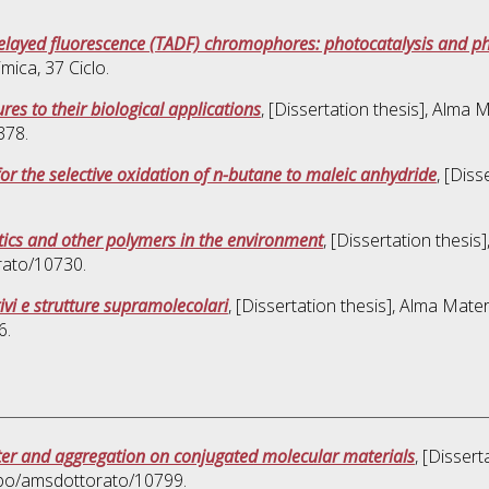
delayed fluorescence (TADF) chromophores: photocatalysis and
imica
, 37 Ciclo.
res to their biological applications
, [Dissertation thesis], Alma 
378.
or the selective oxidation of n-butane to maleic anhydride
, [Dis
stics and other polymers in the environment
, [Dissertation thesi
rato/10730.
ivi e strutture supramolecolari
, [Dissertation thesis], Alma Mate
6.
cter and aggregation on conjugated molecular materials
, [Disser
nibo/amsdottorato/10799.