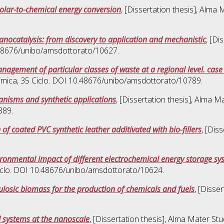
olar-to-chemical energy conversion
, [Dissertation thesis], Alma
nocatalysis: from discovery to application and mechanistic
, [Di
0.48676/unibo/amsdottorato/10627.
agement of particular classes of waste at a regional level. case
imica
, 35 Ciclo. DOI 10.48676/unibo/amsdottorato/10789.
anisms and synthetic applications
, [Dissertation thesis], Alma M
889.
f coated PVC synthetic leather additivated with bio-fillers
, [Dis
vironmental impact of different electrochemical energy storage s
Ciclo. DOI 10.48676/unibo/amsdottorato/10624.
lulosic biomass for the production of chemicals and fuels
, [Disse
 systems at the nanoscale
, [Dissertation thesis], Alma Mater St