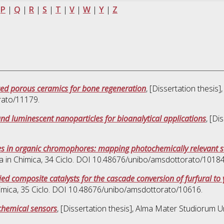
|
P
|
Q
|
R
|
S
|
T
|
V
|
W
|
Y
|
Z
ed porous ceramics for bone regeneration
, [Dissertation thesis
rato/11179.
d luminescent nanoparticles for bioanalytical applications
, [Di
s in organic chromophores: mapping photochemically relevant s
a in
Chimica
, 34 Ciclo. DOI 10.48676/unibo/amsdottorato/10184
ed composite catalysts for the cascade conversion of furfural to 
imica
, 35 Ciclo. DOI 10.48676/unibo/amsdottorato/10616.
chemical sensors
, [Dissertation thesis], Alma Mater Studiorum Un