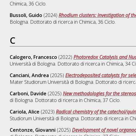
Chimica
, 36 Ciclo.
Bussoli, Guido
(2024)
Rhodium clusters: investigation of t
Bologna. Dottorato di ricerca in
Chimica
, 36 Ciclo.
C
Calogero, Francesco
(2022)
Photoredox Catalysis and Nuc
Università di Bologna. Dottorato di ricerca in
Chimica
, 34 
Canciani, Andrea
(2025)
Electrodeposited catalysts for sel
Mater Studiorum Università di Bologna. Dottorato di ricerc
Carboni, Davide
(2025)
New methodologies for the stereose
di Bologna. Dottorato di ricerca in
Chimica
, 37 Ciclo.
Cariola, Alice
(2023)
Radical chemistry of the catechol/quin
Studiorum Università di Bologna. Dottorato di ricerca in
Ch
Centonze, Giovanni
(2025)
Development of novel organocat