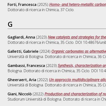
Forti, Francesca
(2025)
Homo- and hetero-metallic carbony
Dottorato di ricerca in
Chimica
, 37 Ciclo.
G
Gagliardi, Anna
(2023)
New catalysts and strategies for th
Dottorato di ricerca in
Chimica
, 35 Ciclo. DOI 10.48676/u
Galletti, Gabriele
(2024)
Organic carbonates as alternativ
Università di Bologna. Dottorato di ricerca in
Chimica
, 36 Ci
Gambassi, Francesca
(2023)
Synthesis, characterization a
Bologna. Dottorato di ricerca in
Chimica
, 35 Ciclo. DOI 1
Gheeraert, Aria
(2022)
Un approccio multidisciplinare allo
Università di Bologna. Dottorato di ricerca in
Chimica
, 35 
Giani, Niccolò
(2022)
Production and characterization of n
Studiorum Università di Bologna. Dottorato di ricerca in
Ch