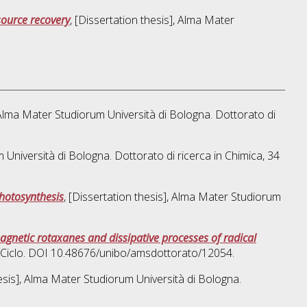
source recovery
, [Dissertation thesis], Alma Mater
, Alma Mater Studiorum Università di Bologna. Dottorato di
m Università di Bologna. Dottorato di ricerca in
Chimica
, 34
photosynthesis
, [Dissertation thesis], Alma Mater Studiorum
magnetic rotaxanes and dissipative processes of radical
7 Ciclo. DOI 10.48676/unibo/amsdottorato/12054.
hesis], Alma Mater Studiorum Università di Bologna.