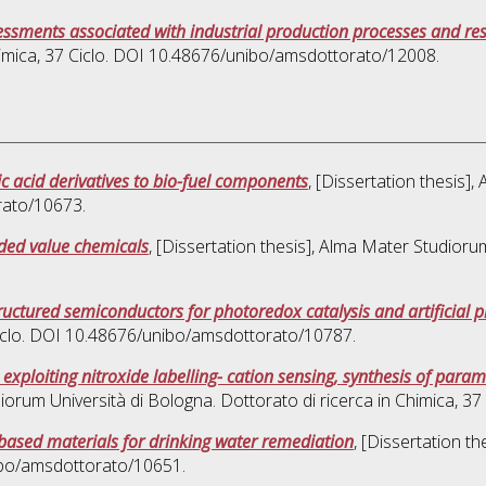
essments associated with industrial production processes and re
imica
, 37 Ciclo. DOI 10.48676/unibo/amsdottorato/12008.
nic acid derivatives to bio-fuel components
, [Dissertation thesis]
rato/10673.
dded value chemicals
, [Dissertation thesis], Alma Mater Studioru
uctured semiconductors for photoredox catalysis and artificial 
Ciclo. DOI 10.48676/unibo/amsdottorato/10787.
 exploiting nitroxide labelling- cation sensing, synthesis of para
diorum Università di Bologna. Dottorato di ricerca in
Chimica
, 3
based materials for drinking water remediation
, [Dissertation t
nibo/amsdottorato/10651.