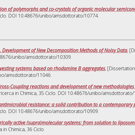
ion of polymorphs and co-crystals of organic molecular semicon
Ciclo. DOI 10.48676/unibo/amsdottorato/10774.
e. Development of New Decomposition Methods of Noisy Data
, [
0.48676/unibo/amsdottorato/10309.
arvesting systems based on rhodamine B aggregates
, [Dissertatio
nibo/amsdottorato/11046.
ross-Coupling reactions and development of new methodologies
ricerca in
Chimica
, 35 Ciclo. DOI 10.48676/unibo/amsdottorato/
 antimicrobial resistance: a solid contribution to a contemporary
Ciclo. DOI 10.48676/unibo/amsdottorato/10909.
trically active (supra)molecular systems: from solution to lipos
a in
Chimica
, 36 Ciclo.