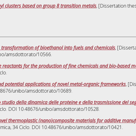
l clusters based on group 8 transition metals
, [Dissertation th
e transformation of bioethanol into fuels and chemicals
, [Disser
nibo/amsdottorato/10566.
e reactants for the production of fine chemicals and bio-based
clo.
nd potential applications of novel metal-organic frameworks
, [D
0.48676/unibo/amsdottorato/10689.
 studio della dinamica delle proteine e della trasmissione del se
Ciclo. DOI 10.48676/unibo/amsdottorato/10528.
ovel thermoplastic (nano)composite materials for additive manuf
imica
, 34 Ciclo. DOI 10.48676/unibo/amsdottorato/10421.