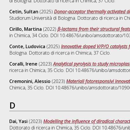
di Bologna. Dottorato di ricerca in
Chimica
, 37 Ciclo.
Cetin, Sultan
(2025)
Donor-acceptor thermally activated 
Studiorum Università di Bologna. Dottorato di ricerca in
Ch
Cirillo, Martina
(2022)
β-lactams from their structural featu
in
Chimica
, 34 Ciclo. DOI 10.48676/unibo/amsdottorato/10
Conte, Ludovica
(2025)
Innovative doped V/P/O catalysts f
Bologna. Dottorato di ricerca in
Chimica
, 37 Ciclo.
Coralli, Irene
(2023)
Analytical pyrolysis to study micropla
ricerca in
Chimica
, 35 Ciclo. DOI 10.48676/unibo/amsdotto
Cremonini, Alessio
(2023)
Materiali fotoresponsivi innovat
Chimica
, 35 Ciclo. DOI 10.48676/unibo/amsdottorato/1090
D
Dai, Yasi
(2023)
Modelling the influence of diradical chara
Dottorato di ricerca in
Chimica
, 35 Ciclo. DOI 10.48676/u