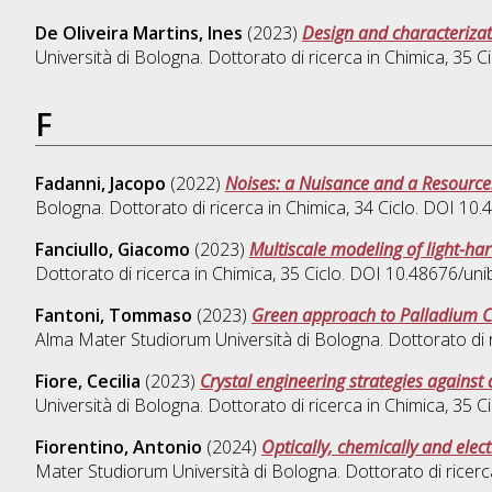
De Oliveira Martins, Ines
(2023)
Design and characterizat
Università di Bologna. Dottorato di ricerca in
Chimica
, 35 
F
Fadanni, Jacopo
(2022)
Noises: a Nuisance and a Resourc
Bologna. Dottorato di ricerca in
Chimica
, 34 Ciclo. DOI 1
Fanciullo, Giacomo
(2023)
Multiscale modeling of light-h
Dottorato di ricerca in
Chimica
, 35 Ciclo. DOI 10.48676/u
Fantoni, Tommaso
(2023)
Green approach to Palladium C
Alma Mater Studiorum Università di Bologna. Dottorato di 
Fiore, Cecilia
(2023)
Crystal engineering strategies against
Università di Bologna. Dottorato di ricerca in
Chimica
, 35 
Fiorentino, Antonio
(2024)
Optically, chemically and elec
Mater Studiorum Università di Bologna. Dottorato di ricerc