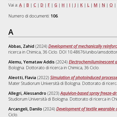
Vai a:
A
|
B
|
C
|
D
|
F
|
G
|
H
|
I
|
J
|
K
|
L
|
M
|
N
|
O
Numero di documenti:
106
.
A
Abbas, Zahid
(2024)
Development of mechanically reinforc
ricerca in
Chimica
, 36 Ciclo. DOI 10.48676/unibo/amsdotto
Alemu, Yemataw Addis
(2024)
Electrochemiluminescent an
Bologna. Dottorato di ricerca in
Chimica
, 36 Ciclo.
Aleotti, Flavia
(2022)
Simulation of photoinduced processe
Mater Studiorum Università di Bologna. Dottorato di ricerc
Allegri, Alessandro
(2023)
Aquivion-based spray freeze-dri
Studiorum Università di Bologna. Dottorato di ricerca in
Ch
Arcangeli, Danilo
(2024)
Development of textile wearable 
Ciclo.