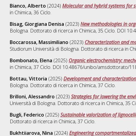
Bianco, Alberto
(2024)
Molecular and hybrid systems for s
in
Chimica
, 36 Ciclo.
Bisag, Giorgiana Denisa
(2023)
New methodologies in orga
Bologna. Dottorato di ricerca in
Chimica
, 35 Ciclo. DOI 1
Boccarossa, Massimiliano
(2023)
Characterization and man
Studiorum Università di Bologna. Dottorato di ricerca in
Ch
Bombonato, Elena
(2025)
Organic electrochemistry: mech
in
Chimica
, 37 Ciclo. DOI 10.48676/unibo/amsdottorato/11
Bottau, Vittoria
(2025)
Development and characterization o
Bologna. Dottorato di ricerca in
Chimica
, 37 Ciclo.
Brilloni, Alessandro
(2023)
Strategies for lowering the en
Università di Bologna. Dottorato di ricerca in
Chimica
, 35 
Bugli, Federico
(2025)
Sustainable valorization of lignocel
Dottorato di ricerca in
Chimica
, 37 Ciclo.
Bukhtiiarova, Nina
(2024)
Engineering compartmentalized