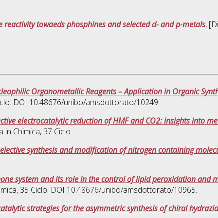
he reactivity towaeds phosphines and selected d- and p-metals
, [
leophilic Organometallic Reagents – Application in Organic Synt
Ciclo. DOI 10.48676/unibo/amsdottorato/10249.
ective electrocatalytic reduction of HMF and CO2: insights into m
a in
Chimica
, 37 Ciclo.
lective synthesis and modification of nitrogen containing molec
one system and its role in the control of lipid peroxidation and 
imica
, 35 Ciclo. DOI 10.48676/unibo/amsdottorato/10965.
alytic strategies for the asymmetric synthesis of chiral hydrazi