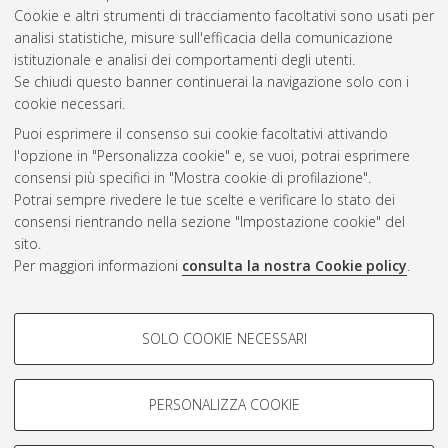
Cookie e altri strumenti di tracciamento facoltativi sono usati per
Gestione del documento:
analisi statistiche, misure sull'efficacia della comunicazione
istituzionale e analisi dei comportamenti degli utenti.
Se chiudi questo banner continuerai la navigazione solo con i
cookie necessari.
Atom
Puoi esprimere il consenso sui cookie facoltativi attivando
Rss 1.0
l'opzione in "Personalizza cookie" e, se vuoi, potrai esprimere
consensi più specifici in "Mostra cookie di profilazione".
Rss 2.0
Potrai sempre rivedere le tue scelte e verificare lo stato dei
consensi rientrando nella sezione "Impostazione cookie" del
sito.
AMS Dottorato
Per maggiori informazioni
consulta la nostra Cookie policy
.
ISSN: 2038-7946
Servizio implementato e gestito da
AlmaDL
Impostazioni Cookie
COOKIE DI PROFILAZIONE -
SOLO COOKIE NECESSARI
Informativa sulla privacy
FACOLTATIVI
Condizioni d’uso del sito
Si tratta di cookie utilizzati per analizzare le caratteristiche della
navigazione degli utenti, creare profili in base al loro comportamento
PERSONALIZZA COOKIE
sul sito, per analisi di marketing.
Mostra cookie di profilazione