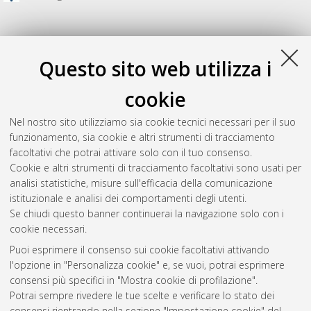
Questo sito web utilizza i
cookie
Nel nostro sito utilizziamo sia cookie tecnici necessari per il suo
funzionamento, sia cookie e altri strumenti di tracciamento
facoltativi che potrai attivare solo con il tuo consenso.
Cookie e altri strumenti di tracciamento facoltativi sono usati per
Gestione del documento:
analisi statistiche, misure sull'efficacia della comunicazione
istituzionale e analisi dei comportamenti degli utenti.
Se chiudi questo banner continuerai la navigazione solo con i
cookie necessari.
Atom
Puoi esprimere il consenso sui cookie facoltativi attivando
Rss 1.0
l'opzione in "Personalizza cookie" e, se vuoi, potrai esprimere
consensi più specifici in "Mostra cookie di profilazione".
Rss 2.0
Potrai sempre rivedere le tue scelte e verificare lo stato dei
consensi rientrando nella sezione "Impostazione cookie" del