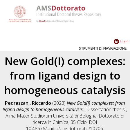
Login
STRUMENTI DI NAVIGAZIONE
New Gold(I) complexes:
from ligand design to
homogeneous catalysis
Pedrazzani, Riccardo
(2023)
New Gold(I) complexes: from
ligand design to homogeneous catalysis
, [Dissertation thesis],
Alma Mater Studiorum Università di Bologna. Dottorato di
ricerca in
Chimica
, 35 Ciclo. DOI
10.48676/unibo/amsdottorato/10706.