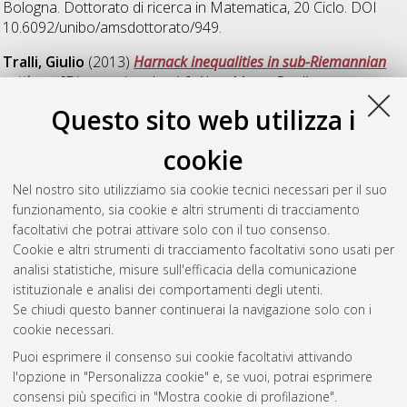
Bologna. Dottorato di ricerca in
Matematica
, 20 Ciclo. DOI
10.6092/unibo/amsdottorato/949.
Tralli, Giulio
(2013)
Harnack inequalities in sub-Riemannian
settings
, [Dissertation thesis], Alma Mater Studiorum
Università di Bologna. Dottorato di ricerca in
Matematica
, 25
Questo sito web utilizza i
Ciclo. DOI 10.6092/unibo/amsdottorato/5702.
cookie
Tupputi, Maria Rosaria
(2012)
Weighted Inequalities and
Lipschitz Spaces
, [Dissertation thesis], Alma Mater Studiorum
Nel nostro sito utilizziamo sia cookie tecnici necessari per il suo
Università di Bologna. Dottorato di ricerca in
Matematica
, 24
funzionamento, sia cookie e altri strumenti di tracciamento
Ciclo. DOI 10.6092/unibo/amsdottorato/4896.
facoltativi che potrai attivare solo con il tuo consenso.
Cookie e altri strumenti di tracciamento facoltativi sono usati per
Questa lista e' stata generata il
Thu Aug 6 20:49:24 2026
analisi statistiche, misure sull'efficacia della comunicazione
CEST
.
istituzionale e analisi dei comportamenti degli utenti.
Se chiudi questo banner continuerai la navigazione solo con i
cookie necessari.
Atom
Puoi esprimere il consenso sui cookie facoltativi attivando
Rss 1.0
l'opzione in "Personalizza cookie" e, se vuoi, potrai esprimere
consensi più specifici in "Mostra cookie di profilazione".
Rss 2.0