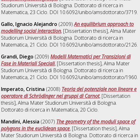
Studiorum Università di Bologna. Dottorato di ricerca in
Matematica
, 23 Ciclo. DOI 10.6092/unibo/amsdottorato/3719.
Gallo, Ignacio Alejandro
(2009)
An equilibrium approach to
modelling social interaction
, [Dissertation thesis], Alma Mater
Studiorum Università di Bologna. Dottorato di ricerca in
Matematica
, 21 Ciclo. DOI 10.6092/unibo/amsdottorato/2126.
Grandi, Diego
(2009)
Modelli Matematici per Transizioni di
Fase in Materiali Speciali
, [Dissertation thesis], Alma Mater
Studiorum Università di Bologna. Dottorato di ricerca in
Matematica
, 21 Ciclo. DOI 10.6092/unibo/amsdottorato/1960.
Imperato, Cristina
(2008)
Teoria del potenziale non lineare e
operatore di Schrödinger nei gruppi di Carnot
, [Dissertation
thesis], Alma Mater Studiorum Università di Bologna.
Dottorato di ricerca in
Matematica
, 20 Ciclo.
Mandini, Alessia
(2007)
The geometry of the moduli space of
polygons in the euclidean space
, [Dissertation thesis], Alma
Mater Studiorum Università di Bologna. Dottorato di ricerca in