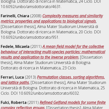
Bologna. Dottorato di ricerca in
Matematica
, 24 Ciclo. DOI
10.6092/unibo/amsdottorato/4631.
Farinelli, Chiara
(2008)
Complexity measures and similarity
metrics: properties and applications to biological signals
,
[Dissertation thesis], Alma Mater Studiorum Università di
Bologna. Dottorato di ricerca in
Matematica
, 20 Ciclo. DOI
10.6092/unibo/amsdottorato/951.
Fedele, Micaela
(2011)
A mean field model for the collective
behaviour of interacting multi-species particles: mathematical
results and application to the inverse problem
, [Dissertation
thesis], Alma Mater Studiorum Università di Bologna.
Dottorato di ricerca in
Matematica
, 23 Ciclo.
Ferrari, Luca
(2013)
Permutation classes, sorting algorithms,
and lattice paths
, [Dissertation thesis], Alma Mater Studiorum
Università di Bologna. Dottorato di ricerca in
Matematica
, 25
Ciclo. DOI 10.6092/unibo/amsdottorato/6032.
Fulci, Roberta
(2011)
Refined Gelfand models for some finite
complex reflection groups
, [Dissertation thesis], Alma Mater