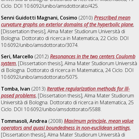
Ciclo. DOI 10.6092/unibo/amsdottorato/425.
Senni Guidotti Magnani, Cosimo
(2010)
Prescribed mean
curvature graphs on exterior domains of the hyperbolic plane
,
[Dissertation thesis], Alma Mater Studiorum Università di
Bologna. Dottorato di ricerca in
Matematica
, 22 Ciclo. DOI
10.6092/unibo/amsdottorato/3074.
Seri, Marcello
(2012)
Resonances in the two centers Coulomb
system
, [Dissertation thesis], Alma Mater Studiorum Università
di Bologna. Dottorato di ricerca in
Matematica
, 24 Ciclo. DOI
10.6092/unibo/amsdottorato/5075.
Tomba, Ivan
(2013)
Iterative regularization methods for ill-
posed problems
, [Dissertation thesis], Alma Mater Studiorum
Università di Bologna. Dottorato di ricerca in
Matematica
, 25
Ciclo. DOI 10.6092/unibo/amsdottorato/5588.
Tommasoli, Andrea
(2008)
Maximum principle, mean value
operators and quasi boundedness in non-euclidean settings
,
[Dissertation thesis], Alma Mater Studiorum Università di