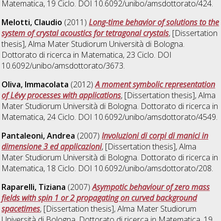
Matematica
, 19 Ciclo. DOI 10.6092/unibo/amsdottorato/424.
Melotti, Claudio
(2011)
Long-time behavior of solutions to the
system of crystal acoustics for tetragonal crystals
, [Dissertation
thesis], Alma Mater Studiorum Università di Bologna.
Dottorato di ricerca in
Matematica
, 23 Ciclo. DOI
10.6092/unibo/amsdottorato/3673.
Oliva, Immacolata
(2012)
A moment symbolic representation
of Lévy processes with applications
, [Dissertation thesis], Alma
Mater Studiorum Università di Bologna. Dottorato di ricerca in
Matematica
, 24 Ciclo. DOI 10.6092/unibo/amsdottorato/4549.
Pantaleoni, Andrea
(2007)
Involuzioni di corpi di manici in
dimensione 3 ed applicazioni
, [Dissertation thesis], Alma
Mater Studiorum Università di Bologna. Dottorato di ricerca in
Matematica
, 18 Ciclo. DOI 10.6092/unibo/amsdottorato/208.
Raparelli, Tiziana
(2007)
Asympotic behaviour of zero mass
fields with spin 1 or 2 propagating on curved background
spacetimes
, [Dissertation thesis], Alma Mater Studiorum
Università di Bologna. Dottorato di ricerca in
Matematica
, 19