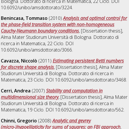
Bologna. Dottorato di ricerca in
Matematica
, 22 Ciclo. DOI
10.6092/unibo/amsdottorato/3224.
Benincasa, Tommaso
(2010)
Analysis and optimal control for
the phase-field transition system with non-homogeneous
Cauchy-Neumann boundary conditions
, [Dissertation thesis],
Alma Mater Studiorum Università di Bologna. Dottorato di
ricerca in
Matematica
, 22 Ciclo. DOI
10.6092/unibo/amsdottorato/3066.
Cavazza, Niccolò
(2011)
Estimating persistent Betti numbers
for discrete shape analysis
, [Dissertation thesis], Alma Mater
Studiorum Università di Bologna. Dottorato di ricerca in
Matematica
, 23 Ciclo. DOI 10.6092/unibo/amsdottorato/3468.
Cerri, Andrea
(2007)
Stability and computation in
multidimensional size theory
, [Dissertation thesis], Alma Mater
Studiorum Università di Bologna. Dottorato di ricerca in
Matematica
, 19 Ciclo. DOI 10.6092/unibo/amsdottorato/562.
Chinni, Gregorio
(2008)
Analytic and gevrey
(micro-)hypoellipticity for sums of squares: an FBI approach
,