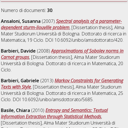
Numero di documenti:
30
.
Ansaloni, Susanna
(2007)
Spectral analysis of a parameter-
dependent sturm-liouville problem
, [Dissertation thesis], Alma
Mater Studiorum Università di Bologna. Dottorato di ricerca in
Matematica
, 19 Ciclo. DOI 10.6092/unibo/amsdottorato/420.
Barbieri, Davide
(2008)
Approximations of Sobolev norms in
Carnot groups
, [Dissertation thesis], Alma Mater Studiorum
Università di Bologna. Dottorato di ricerca in
Matematica
, 20
Ciclo.
Barbieri, Gabriele
(2013)
Markov Constraints for Generating
Texts with Style
, [Dissertation thesis], Alma Mater Studiorum
Università di Bologna. Dottorato di ricerca in
Matematica
, 25
Ciclo. DOI 10.6092/unibo/amsdottorato/5685.
Basile, Chiara
(2010)
Entropy and Semantics: Textual
Information Extraction through Statistical Methods
,
[Dissertation thesis], Alma Mater Studiorum Università di