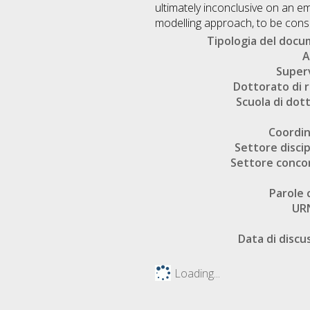
ultimately inconclusive on an e
modelling approach, to be consi
Tipologia del doc
A
Super
Dottorato di r
Scuola di dot
Coordi
Settore discip
Settore conco
Parole 
UR
Data di discu
Loading...