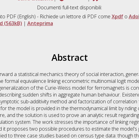
Documenti full-text disponibili:
to PDF
(English) - Richiede un lettore di PDF come
Xpdf
o
Ado
d (563kB)
|
Anteprima
Abstract
orward a statistical mechanics theory of social interaction, gene
 formal equivalence linking econometric multinomial logit models
generalization of the Curie-Weiss model for ferromagnets is cons
describing sudden shifts in aggregate human behaviour. Existen
ymptotic sub-additivity method and factorization of correlation
for the model is provided in the thermodynamical limit by ndin
e, and the solution is used to prove an analytic result regardin
ulation system. The work stresses the importance of linking reg
d it proposes two possible procedures to estimate the model's
lied to three case studies based on census type data: though t