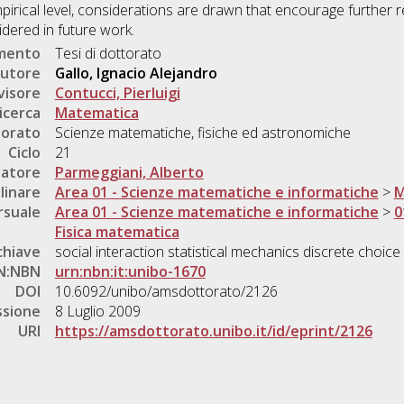
mpirical level, considerations are drawn that encourage further
dered in future work.
umento
Tesi di dottorato
utore
Gallo, Ignacio Alejandro
visore
Contucci, Pierluigi
icerca
Matematica
torato
Scienze matematiche, fisiche ed astronomiche
Ciclo
21
natore
Parmeggiani, Alberto
linare
Area 01 - Scienze matematiche e informatiche
>
M
rsuale
Area 01 - Scienze matematiche e informatiche
>
0
Fisica matematica
chiave
social interaction statistical mechanics discrete choice
N:NBN
urn:nbn:it:unibo-1670
DOI
10.6092/unibo/amsdottorato/2126
ssione
8 Luglio 2009
URI
https://amsdottorato.unibo.it/id/eprint/2126