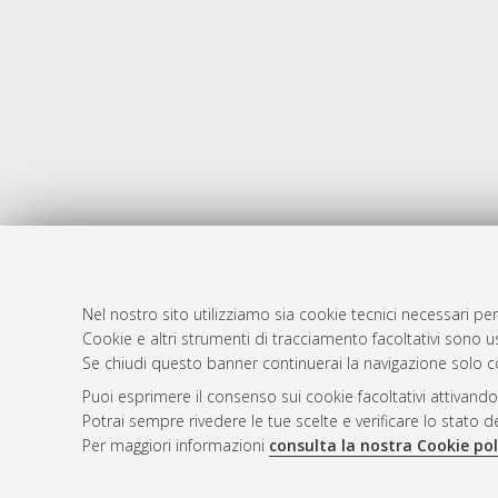
Nel nostro sito utilizziamo sia cookie tecnici necessari per
AMS Dotto
Atom
Cookie e altri strumenti di tracciamento facoltativi sono us
ISSN: 2038
Se chiudi questo banner continuerai la navigazione solo c
Rss 1.0
Servizio i
Puoi esprimere il consenso sui cookie facoltativi attivando
Rss 2.0
Impostazio
Potrai sempre rivedere le tue scelte e verificare lo stato 
Informativa
Per maggiori informazioni
consulta la nostra Cookie pol
Condizioni 