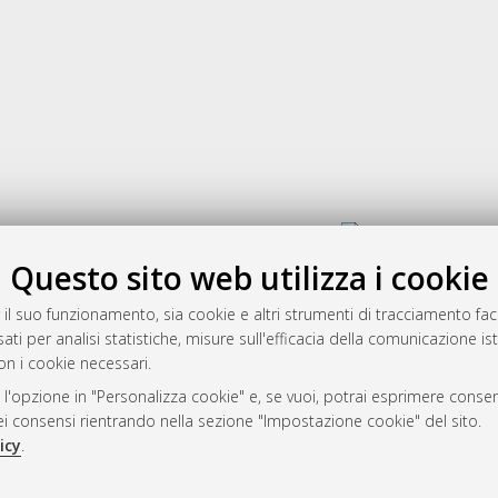
Gestione del documento:
Questo sito web utilizza i cookie
 il suo funzionamento, sia cookie e altri strumenti di tracciamento faco
rato
ati per analisi statistiche, misure sull'efficacia della comunicazione is
-7946
on i cookie necessari.
mplementato e gestito da
AlmaDL
 l'opzione in "Personalizza cookie" e, se vuoi, potrai esprimere consens
ni Cookie
dei consensi rientrando nella sezione "Impostazione cookie" del sito.
 sulla privacy
icy
.
d’uso del sito