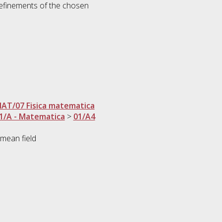
 refinements of the chosen
AT/07 Fisica matematica
1/A - Matematica
>
01/A4
 mean field