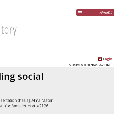
AlmaDL
Login
STRUMENTI DI NAVIGAZIONE
ing social
issertation thesis], Alma Mater
92/unibo/amsdottorato/2126.