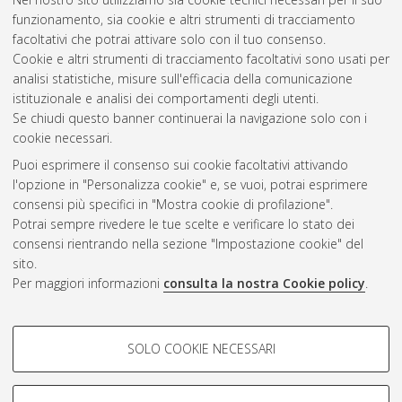
funzionamento, sia cookie e altri strumenti di tracciamento
facoltativi che potrai attivare solo con il tuo consenso.
Cookie e altri strumenti di tracciamento facoltativi sono usati per
Gestione del documento:
analisi statistiche, misure sull'efficacia della comunicazione
istituzionale e analisi dei comportamenti degli utenti.
Se chiudi questo banner continuerai la navigazione solo con i
cookie necessari.
Atom
Puoi esprimere il consenso sui cookie facoltativi attivando
Rss 1.0
l'opzione in "Personalizza cookie" e, se vuoi, potrai esprimere
consensi più specifici in "Mostra cookie di profilazione".
Rss 2.0
Potrai sempre rivedere le tue scelte e verificare lo stato dei
consensi rientrando nella sezione "Impostazione cookie" del
sito.
AMS Dottorato
Per maggiori informazioni
consulta la nostra Cookie policy
.
ISSN: 2038-7946
Servizio implementato e gestito da
AlmaDL
Impostazioni Cookie
COOKIE DI PROFILAZIONE -
SOLO COOKIE NECESSARI
Informativa sulla privacy
FACOLTATIVI
Condizioni d’uso del sito
Si tratta di cookie utilizzati per analizzare le caratteristiche della