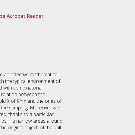
be Acrobat Reader
be an effective mathematical
with the typical environment of
nd with combinatorial
 a relation between the
fold X of R^m and the ones of
of the sampling. Moreover we
ted, thanks to a particular
rips'', i.e narrow areas around
he original object, of the ball