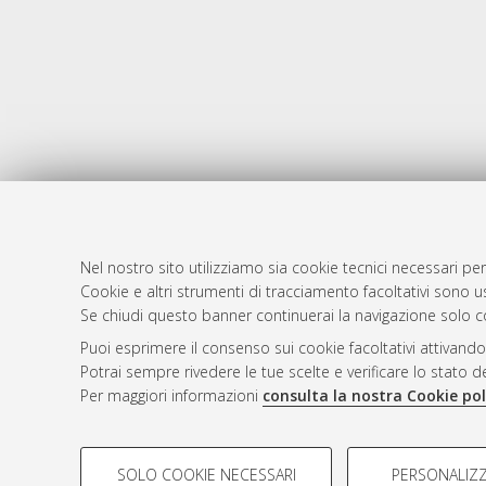
Nel nostro sito utilizziamo sia cookie tecnici necessari per
AMS Dotto
Atom
Cookie e altri strumenti di tracciamento facoltativi sono us
ISSN: 2038
Se chiudi questo banner continuerai la navigazione solo c
Rss 1.0
Servizio i
Puoi esprimere il consenso sui cookie facoltativi attivando
Rss 2.0
Impostazio
Potrai sempre rivedere le tue scelte e verificare lo stato 
Informativa
Per maggiori informazioni
consulta la nostra Cookie pol
Condizioni 
COOKIE DI PROFILAZIONE - FACOLTATIVI
SOLO COOKIE NECESSARI
PERSONALIZZ