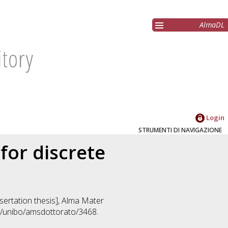
AlmaDL
Login
STRUMENTI DI NAVIGAZIONE
for discrete
ssertation thesis], Alma Mater
92/unibo/amsdottorato/3468.