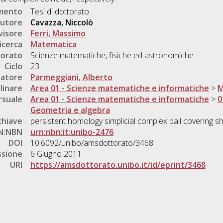
umento
Tesi di dottorato
utore
Cavazza, Niccolò
visore
Ferri, Massimo
icerca
Matematica
torato
Scienze matematiche, fisiche ed astronomiche
Ciclo
23
natore
Parmeggiani, Alberto
linare
Area 01 - Scienze matematiche e informatiche
>
M
rsuale
Area 01 - Scienze matematiche e informatiche
>
0
Geometria e algebra
chiave
persistent homology simplicial complex ball covering sh
N:NBN
urn:nbn:it:unibo-2476
DOI
10.6092/unibo/amsdottorato/3468
ssione
6 Giugno 2011
URI
https://amsdottorato.unibo.it/id/eprint/3468