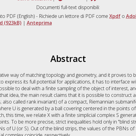
Documenti full-text disponibili:
to PDF
(English) - Richiede un lettore di PDF come
Xpdf
o
Ado
d (923kB)
|
Anteprima
Abstract
ative way of matching topology and geometry, and it proves to 
to express its full potential for applications, it has to interface 
sible to deal with a finite sampling of the object of interest, a
that idea, the main result claims that it is possible to construct
; also called rank invariant) of a compact, Riemannian submani
 where U is generated by a ball covering centered in the points 
ch, this time, we relate X with a finite simplicial complex S genera
nts. To be more precise, strict inequalities hold only in "blind st
s of U (or S). Out of the blind strips, the values of the PBNs of t
cial complex coincide, respectively.