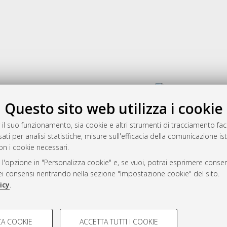
Gestione del documento:
Questo sito web utilizza i cookie
 il suo funzionamento, sia cookie e altri strumenti di tracciamento faco
rato
ati per analisi statistiche, misure sull'efficacia della comunicazione is
-7946
on i cookie necessari.
mplementato e gestito da
AlmaDL
 l'opzione in "Personalizza cookie" e, se vuoi, potrai esprimere consens
ni Cookie
dei consensi rientrando nella sezione "Impostazione cookie" del sito.
 sulla privacy
icy
.
d’uso del sito
COOKIE TECNICI - NECES
A COOKIE
ACCETTA TUTTI I COOKIE