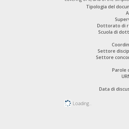
Tipologia del doc
A
Super
Dottorato di r
Scuola di dot
Coordi
Settore discip
Settore conco
Parole 
UR
Data di discu
Loading...