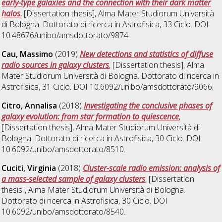
early-type galaxies and the connection with their dark matter
halos
, [Dissertation thesis], Alma Mater Studiorum Università
di Bologna. Dottorato di ricerca in
Astrofisica
, 33 Ciclo. DOI
10.48676/unibo/amsdottorato/9874.
Cau, Massimo
(2019)
New detections and statistics of diffuse
radio sources in galaxy clusters
, [Dissertation thesis], Alma
Mater Studiorum Università di Bologna. Dottorato di ricerca in
Astrofisica
, 31 Ciclo. DOI 10.6092/unibo/amsdottorato/9066.
Citro, Annalisa
(2018)
Investigating the conclusive phases of
galaxy evolution: from star formation to quiescence
,
[Dissertation thesis], Alma Mater Studiorum Università di
Bologna. Dottorato di ricerca in
Astrofisica
, 30 Ciclo. DOI
10.6092/unibo/amsdottorato/8510.
Cuciti, Virginia
(2018)
Cluster-scale radio emission: analysis of
a mass-selected sample of galaxy clusters
, [Dissertation
thesis], Alma Mater Studiorum Università di Bologna.
Dottorato di ricerca in
Astrofisica
, 30 Ciclo. DOI
10.6092/unibo/amsdottorato/8540.