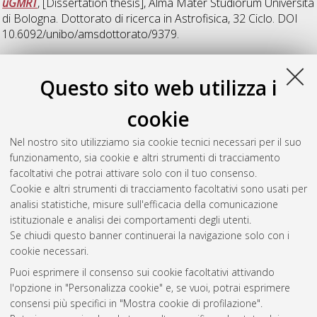
uGMRT
, [Dissertation thesis], Alma Mater Studiorum Università
di Bologna. Dottorato di ricerca in
Astrofisica
, 32 Ciclo. DOI
10.6092/unibo/amsdottorato/9379.
V
Questo sito web utilizza i
cookie
Veropalumbo, Alfonso
(2016)
Clustering of Clusters as a
Cosmological Probe
, [Dissertation thesis], Alma Mater
Nel nostro sito utilizziamo sia cookie tecnici necessari per il suo
Studiorum Università di Bologna. Dottorato di ricerca in
funzionamento, sia cookie e altri strumenti di tracciamento
Astronomia
, 29 Ciclo. DOI 10.6092/unibo/amsdottorato/7765.
facoltativi che potrai attivare solo con il tuo consenso.
Cookie e altri strumenti di tracciamento facoltativi sono usati per
Questa lista e' stata generata il
Sun Aug 9 20:48:24 2026
analisi statistiche, misure sull'efficacia della comunicazione
CEST
.
istituzionale e analisi dei comportamenti degli utenti.
Se chiudi questo banner continuerai la navigazione solo con i
cookie necessari.
Atom
Puoi esprimere il consenso sui cookie facoltativi attivando
Rss 1.0
l'opzione in "Personalizza cookie" e, se vuoi, potrai esprimere
consensi più specifici in "Mostra cookie di profilazione".
Rss 2.0