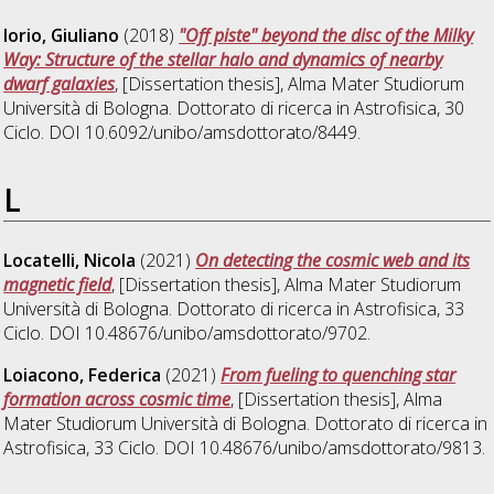
Iorio, Giuliano
(2018)
"Off piste" beyond the disc of the Milky
Way: Structure of the stellar halo and dynamics of nearby
dwarf galaxies
, [Dissertation thesis], Alma Mater Studiorum
Università di Bologna. Dottorato di ricerca in
Astrofisica
, 30
Ciclo. DOI 10.6092/unibo/amsdottorato/8449.
L
Locatelli, Nicola
(2021)
On detecting the cosmic web and its
magnetic field
, [Dissertation thesis], Alma Mater Studiorum
Università di Bologna. Dottorato di ricerca in
Astrofisica
, 33
Ciclo. DOI 10.48676/unibo/amsdottorato/9702.
Loiacono, Federica
(2021)
From fueling to quenching star
formation across cosmic time
, [Dissertation thesis], Alma
Mater Studiorum Università di Bologna. Dottorato di ricerca in
Astrofisica
, 33 Ciclo. DOI 10.48676/unibo/amsdottorato/9813.