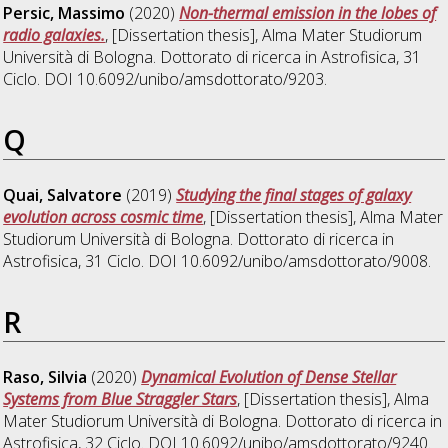
Persic, Massimo
(2020)
Non-thermal emission in the lobes of
radio galaxies.
, [Dissertation thesis], Alma Mater Studiorum
Università di Bologna. Dottorato di ricerca in
Astrofisica
, 31
Ciclo. DOI 10.6092/unibo/amsdottorato/9203.
Q
Quai, Salvatore
(2019)
Studying the final stages of galaxy
evolution across cosmic time
, [Dissertation thesis], Alma Mater
Studiorum Università di Bologna. Dottorato di ricerca in
Astrofisica
, 31 Ciclo. DOI 10.6092/unibo/amsdottorato/9008.
R
Raso, Silvia
(2020)
Dynamical Evolution of Dense Stellar
Systems from Blue Straggler Stars
, [Dissertation thesis], Alma
Mater Studiorum Università di Bologna. Dottorato di ricerca in
Astrofisica
, 32 Ciclo. DOI 10.6092/unibo/amsdottorato/9240.