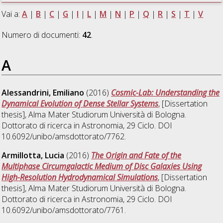
Vai a:
A
|
B
|
C
|
G
|
I
|
L
|
M
|
N
|
P
|
Q
|
R
|
S
|
T
|
V
Numero di documenti:
42
.
A
Alessandrini, Emiliano
(2016)
Cosmic-Lab: Understanding the
Dynamical Evolution of Dense Stellar Systems
, [Dissertation
thesis], Alma Mater Studiorum Università di Bologna.
Dottorato di ricerca in
Astronomia
, 29 Ciclo. DOI
10.6092/unibo/amsdottorato/7762.
Armillotta, Lucia
(2016)
The Origin and Fate of the
Multiphase Circumgalactic Medium of Disc Galaxies Using
High-Resolution Hydrodynamical Simulations
, [Dissertation
thesis], Alma Mater Studiorum Università di Bologna.
Dottorato di ricerca in
Astronomia
, 29 Ciclo. DOI
10.6092/unibo/amsdottorato/7761.