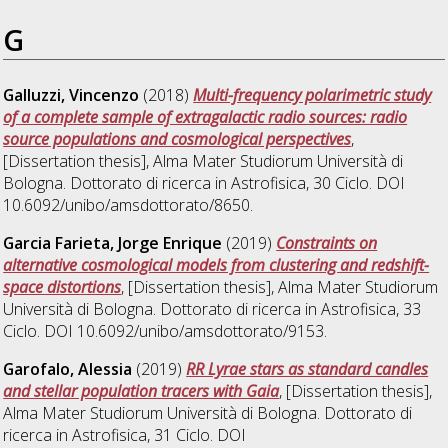
G
Galluzzi, Vincenzo
(2018)
Multi-frequency polarimetric study
of a complete sample of extragalactic radio sources: radio
source populations and cosmological perspectives
,
[Dissertation thesis], Alma Mater Studiorum Università di
Bologna. Dottorato di ricerca in
Astrofisica
, 30 Ciclo. DOI
10.6092/unibo/amsdottorato/8650.
Garcia Farieta, Jorge Enrique
(2019)
Constraints on
alternative cosmological models from clustering and redshift-
space distortions
, [Dissertation thesis], Alma Mater Studiorum
Università di Bologna. Dottorato di ricerca in
Astrofisica
, 33
Ciclo. DOI 10.6092/unibo/amsdottorato/9153.
Garofalo, Alessia
(2019)
RR Lyrae stars as standard candles
and stellar population tracers with Gaia
, [Dissertation thesis],
Alma Mater Studiorum Università di Bologna. Dottorato di
ricerca in
Astrofisica
, 31 Ciclo. DOI