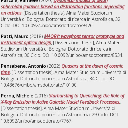
Pascale, Raffaele
(2020)
Dynamical models of dwarf
spheroidal galaxies based on distribution functions depending
on actions
, [Dissertation thesis], Alma Mater Studiorum
Università di Bologna. Dottorato di ricerca in
Astrofisica
, 32
Ciclo. DOI 10.6092/unibo/amsdottorato/9426.
Patti, Mauro
(2018)
MAORY: wavefront sensor prototype and
instrument optical design
, [Dissertation thesis], Alma Mater
Studiorum Università di Bologna. Dottorato di ricerca in
Astrofisica
, 30 Ciclo. DOI 10.6092/unibo/amsdottorato/8534.
Pensabene, Antonio
(2022)
Quasars at the dawn of cosmic
time
, [Dissertation thesis], Alma Mater Studiorum Università di
Bologna. Dottorato di ricerca in
Astrofisica
, 34 Ciclo. DOI
10.48676/unibo/amsdottorato/10100.
Perna, Michele
(2016)
Starbursting to Quenching: the Role of
X-Ray Emission in Active Galactic Nuclei Feedback Processes.
,
[Dissertation thesis], Alma Mater Studiorum Università di
Bologna. Dottorato di ricerca in
Astronomia
, 29 Ciclo. DOI
10.6092/unibo/amsdottorato/7767.