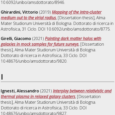
10.6092/unibo/amsdottorato/8946.
Ghirardini, Vittorio
(2019)
Mapping of the intra-cluster
medium out to the virial radius
, [Dissertation thesis], Alma
Mater Studiorum Università di Bologna. Dottorato di ricerca in
Astrofisica
, 31 Ciclo. DOI 10.6092/unibo/amsdottorato/8775.
Girelli, Giacomo
(2021)
Painting dark matter halos with
galaxies in mock samples for future surveys
, [Dissertation
thesis], Alma Mater Studiorum Università di Bologna.
Dottorato di ricerca in
Astrofisica
, 33 Ciclo. DOI
10.48676/unibo/amsdottorato/9820.
I
Ignesti, Alessandro
(2021)
Interplay between relativistic and
thermal plasma in relaxed galaxy clusters
, [Dissertation
thesis], Alma Mater Studiorum Università di Bologna.
Dottorato di ricerca in
Astrofisica
, 33 Ciclo. DOI
10.48676/unibo/amsdottorato/9827.