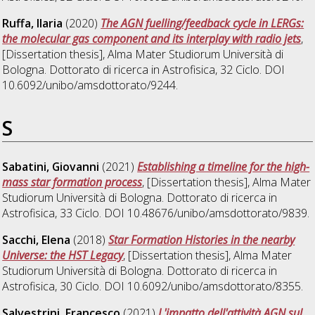
Ruffa, Ilaria
(2020)
The AGN fuelling/feedback cycle in LERGs:
the molecular gas component and its interplay with radio jets
,
[Dissertation thesis], Alma Mater Studiorum Università di
Bologna. Dottorato di ricerca in
Astrofisica
, 32 Ciclo. DOI
10.6092/unibo/amsdottorato/9244.
S
Sabatini, Giovanni
(2021)
Establishing a timeline for the high-
mass star formation process
, [Dissertation thesis], Alma Mater
Studiorum Università di Bologna. Dottorato di ricerca in
Astrofisica
, 33 Ciclo. DOI 10.48676/unibo/amsdottorato/9839.
Sacchi, Elena
(2018)
Star Formation Histories in the nearby
Universe: the HST Legacy
, [Dissertation thesis], Alma Mater
Studiorum Università di Bologna. Dottorato di ricerca in
Astrofisica
, 30 Ciclo. DOI 10.6092/unibo/amsdottorato/8355.
Salvestrini, Francesco
(2021)
L'impatto dell'attività AGN sul