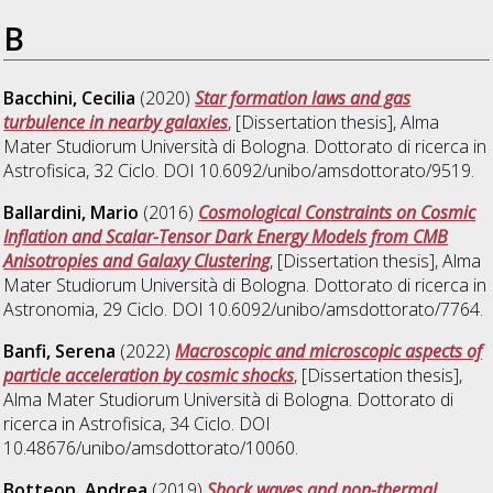
B
Bacchini, Cecilia
(2020)
Star formation laws and gas
turbulence in nearby galaxies
, [Dissertation thesis], Alma
Mater Studiorum Università di Bologna. Dottorato di ricerca in
Astrofisica
, 32 Ciclo. DOI 10.6092/unibo/amsdottorato/9519.
Ballardini, Mario
(2016)
Cosmological Constraints on Cosmic
Inflation and Scalar-Tensor Dark Energy Models from CMB
Anisotropies and Galaxy Clustering
, [Dissertation thesis], Alma
Mater Studiorum Università di Bologna. Dottorato di ricerca in
Astronomia
, 29 Ciclo. DOI 10.6092/unibo/amsdottorato/7764.
Banfi, Serena
(2022)
Macroscopic and microscopic aspects of
particle acceleration by cosmic shocks
, [Dissertation thesis],
Alma Mater Studiorum Università di Bologna. Dottorato di
ricerca in
Astrofisica
, 34 Ciclo. DOI
10.48676/unibo/amsdottorato/10060.
Botteon, Andrea
(2019)
Shock waves and non-thermal