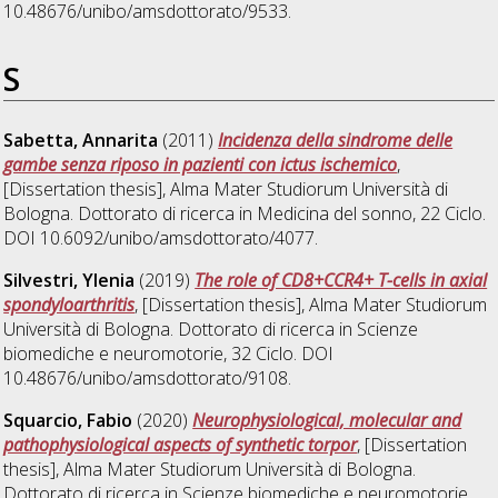
10.48676/unibo/amsdottorato/9533.
S
Sabetta, Annarita
(2011)
Incidenza della sindrome delle
gambe senza riposo in pazienti con ictus ischemico
,
[Dissertation thesis], Alma Mater Studiorum Università di
Bologna. Dottorato di ricerca in
Medicina del sonno
, 22 Ciclo.
DOI 10.6092/unibo/amsdottorato/4077.
Silvestri, Ylenia
(2019)
The role of CD8+CCR4+ T-cells in axial
spondyloarthritis
, [Dissertation thesis], Alma Mater Studiorum
Università di Bologna. Dottorato di ricerca in
Scienze
biomediche e neuromotorie
, 32 Ciclo. DOI
10.48676/unibo/amsdottorato/9108.
Squarcio, Fabio
(2020)
Neurophysiological, molecular and
pathophysiological aspects of synthetic torpor
, [Dissertation
thesis], Alma Mater Studiorum Università di Bologna.
Dottorato di ricerca in
Scienze biomediche e neuromotorie
,