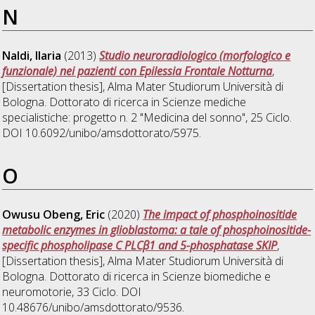
N
Naldi, Ilaria
(2013)
Studio neuroradiologico (morfologico e
funzionale) nei pazienti con Epilessia Frontale Notturna
,
[Dissertation thesis], Alma Mater Studiorum Università di
Bologna. Dottorato di ricerca in
Scienze mediche
specialistiche: progetto n. 2 "Medicina del sonno"
, 25 Ciclo.
DOI 10.6092/unibo/amsdottorato/5975.
O
Owusu Obeng, Eric
(2020)
The impact of phosphoinositide
metabolic enzymes in glioblastoma: a tale of phosphoinositide-
specific phospholipase C PLCβ1 and 5-phosphatase SKIP
,
[Dissertation thesis], Alma Mater Studiorum Università di
Bologna. Dottorato di ricerca in
Scienze biomediche e
neuromotorie
, 33 Ciclo. DOI
10.48676/unibo/amsdottorato/9536.