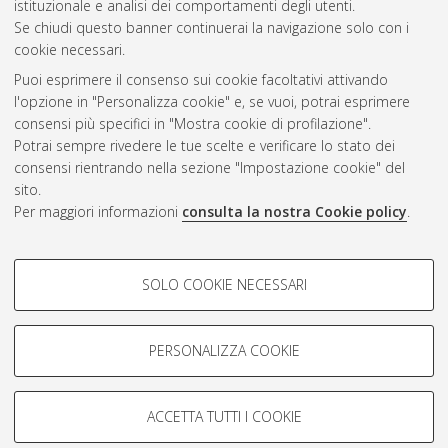
istituzionale e analisi dei comportamenti degli utenti.
Se chiudi questo banner continuerai la navigazione solo con i
cookie necessari.
Atom
Puoi esprimere il consenso sui cookie facoltativi attivando
Rss 1.0
l'opzione in "Personalizza cookie" e, se vuoi, potrai esprimere
consensi più specifici in "Mostra cookie di profilazione".
Rss 2.0
Potrai sempre rivedere le tue scelte e verificare lo stato dei
consensi rientrando nella sezione "Impostazione cookie" del
AMS Dottorato
sito.
Per maggiori informazioni
consulta la nostra Cookie policy
.
ISSN: 2038-7946
Servizio implementato e gestito da
AlmaDL
Impostazioni Cookie
COOKIE DI PROFILAZIONE -
SOLO COOKIE NECESSARI
Informativa sulla privacy
FACOLTATIVI
Condizioni d’uso del sito
Si tratta di cookie utilizzati per analizzare le caratteristiche della
navigazione degli utenti, creare profili in base al loro comportamento
PERSONALIZZA COOKIE
sul sito, per analisi di marketing.
Mostra cookie di profilazione
ACCETTA TUTTI I COOKIE
Google/Youtube Video
© ALMA MATER STUDIORUM - Università di Bologna, 2007-2026.
COOKIE TECNICI - NECESSARI