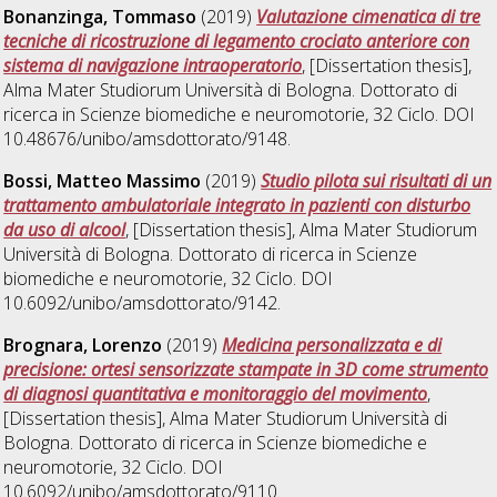
Bonanzinga, Tommaso
(2019)
Valutazione cimenatica di tre
tecniche di ricostruzione di legamento crociato anteriore con
sistema di navigazione intraoperatorio
, [Dissertation thesis],
Alma Mater Studiorum Università di Bologna. Dottorato di
ricerca in
Scienze biomediche e neuromotorie
, 32 Ciclo. DOI
10.48676/unibo/amsdottorato/9148.
Bossi, Matteo Massimo
(2019)
Studio pilota sui risultati di un
trattamento ambulatoriale integrato in pazienti con disturbo
da uso di alcool
, [Dissertation thesis], Alma Mater Studiorum
Università di Bologna. Dottorato di ricerca in
Scienze
biomediche e neuromotorie
, 32 Ciclo. DOI
10.6092/unibo/amsdottorato/9142.
Brognara, Lorenzo
(2019)
Medicina personalizzata e di
precisione: ortesi sensorizzate stampate in 3D come strumento
di diagnosi quantitativa e monitoraggio del movimento
,
[Dissertation thesis], Alma Mater Studiorum Università di
Bologna. Dottorato di ricerca in
Scienze biomediche e
neuromotorie
, 32 Ciclo. DOI
10.6092/unibo/amsdottorato/9110.