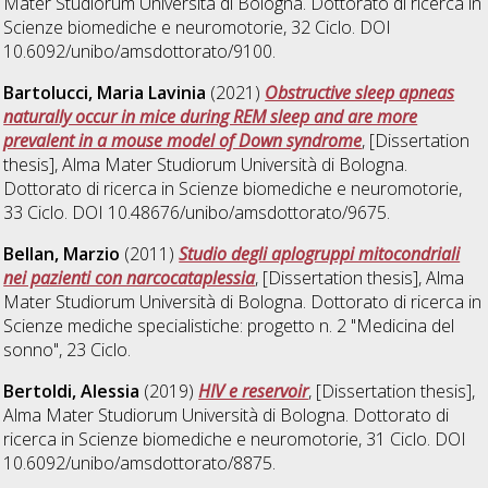
Mater Studiorum Università di Bologna. Dottorato di ricerca in
Scienze biomediche e neuromotorie
, 32 Ciclo. DOI
10.6092/unibo/amsdottorato/9100.
Bartolucci, Maria Lavinia
(2021)
Obstructive sleep apneas
naturally occur in mice during REM sleep and are more
prevalent in a mouse model of Down syndrome
, [Dissertation
thesis], Alma Mater Studiorum Università di Bologna.
Dottorato di ricerca in
Scienze biomediche e neuromotorie
,
33 Ciclo. DOI 10.48676/unibo/amsdottorato/9675.
Bellan, Marzio
(2011)
Studio degli aplogruppi mitocondriali
nei pazienti con narcocataplessia
, [Dissertation thesis], Alma
Mater Studiorum Università di Bologna. Dottorato di ricerca in
Scienze mediche specialistiche: progetto n. 2 "Medicina del
sonno"
, 23 Ciclo.
Bertoldi, Alessia
(2019)
HIV e reservoir
, [Dissertation thesis],
Alma Mater Studiorum Università di Bologna. Dottorato di
ricerca in
Scienze biomediche e neuromotorie
, 31 Ciclo. DOI
10.6092/unibo/amsdottorato/8875.