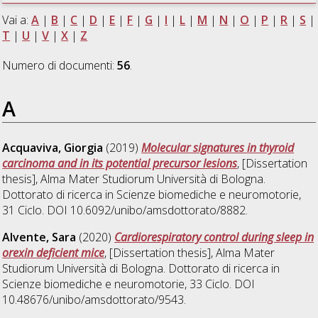
Vai a:
A
|
B
|
C
|
D
|
E
|
F
|
G
|
I
|
L
|
M
|
N
|
O
|
P
|
R
|
S
|
T
|
U
|
V
|
X
|
Z
Numero di documenti:
56
.
A
Acquaviva, Giorgia
(2019)
Molecular signatures in thyroid
carcinoma and in its potential precursor lesions
, [Dissertation
thesis], Alma Mater Studiorum Università di Bologna.
Dottorato di ricerca in
Scienze biomediche e neuromotorie
,
31 Ciclo. DOI 10.6092/unibo/amsdottorato/8882.
Alvente, Sara
(2020)
Cardiorespiratory control during sleep in
orexin deficient mice
, [Dissertation thesis], Alma Mater
Studiorum Università di Bologna. Dottorato di ricerca in
Scienze biomediche e neuromotorie
, 33 Ciclo. DOI
10.48676/unibo/amsdottorato/9543.