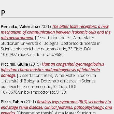
P
Pensato, Valentina
(2021)
The bitter taste receptors: a new
mechanism of communication between leukemic cells and the
microenvironment
, [Dissertation thesis], Alma Mater
Studiorum Università di Bologna. Dottorato di ricerca in
Scienze biomediche e neuromotorie
, 33 Ciclo. DOI
10.6092/unibo/amsdottorato/9680.
Piccirilli, Giulia
(2019)
Human congenital cytomegalovirus
infection: characteristics and pathogenesis of fetal brain
damage
, [Dissertation thesis], Alma Mater Studiorum
Università di Bologna. Dottorato di ricerca in
Scienze
biomediche e neuromotorie
, 32 Ciclo. DOI
10.48676/unibo/amsdottorato/9138.
Pizza, Fabio
(2011)
Restless legs syndrome (RLS) secondary to
end stage renal disease: clinical features, pathophysiology, and
genetics
, [Dissertation thesis], Alma Mater Studiorum