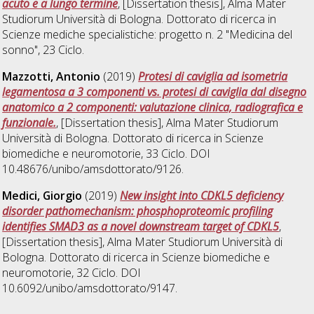
acuto e a lungo termine
, [Dissertation thesis], Alma Mater
Studiorum Università di Bologna. Dottorato di ricerca in
Scienze mediche specialistiche: progetto n. 2 "Medicina del
sonno"
, 23 Ciclo.
Mazzotti, Antonio
(2019)
Protesi di caviglia ad isometria
legamentosa a 3 componenti vs. protesi di caviglia dal disegno
anatomico a 2 componenti: valutazione clinica, radiografica e
funzionale.
, [Dissertation thesis], Alma Mater Studiorum
Università di Bologna. Dottorato di ricerca in
Scienze
biomediche e neuromotorie
, 33 Ciclo. DOI
10.48676/unibo/amsdottorato/9126.
Medici, Giorgio
(2019)
New insight into CDKL5 deficiency
disorder pathomechanism: phosphoproteomic profiling
identifies SMAD3 as a novel downstream target of CDKL5
,
[Dissertation thesis], Alma Mater Studiorum Università di
Bologna. Dottorato di ricerca in
Scienze biomediche e
neuromotorie
, 32 Ciclo. DOI
10.6092/unibo/amsdottorato/9147.