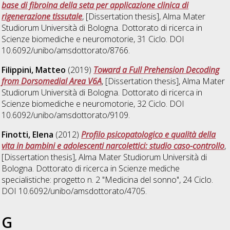
base di fibroina della seta per applicazione clinica di
rigenerazione tissutale
, [Dissertation thesis], Alma Mater
Studiorum Università di Bologna. Dottorato di ricerca in
Scienze biomediche e neuromotorie
, 31 Ciclo. DOI
10.6092/unibo/amsdottorato/8766.
Filippini, Matteo
(2019)
Toward a Full Prehension Decoding
from Dorsomedial Area V6A
, [Dissertation thesis], Alma Mater
Studiorum Università di Bologna. Dottorato di ricerca in
Scienze biomediche e neuromotorie
, 32 Ciclo. DOI
10.6092/unibo/amsdottorato/9109.
Finotti, Elena
(2012)
Profilo psicopatologico e qualità della
vita in bambini e adolescenti narcolettici: studio caso-controllo
,
[Dissertation thesis], Alma Mater Studiorum Università di
Bologna. Dottorato di ricerca in
Scienze mediche
specialistiche: progetto n. 2 "Medicina del sonno"
, 24 Ciclo.
DOI 10.6092/unibo/amsdottorato/4705.
G