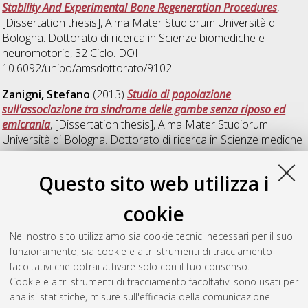
Stability And Experimental Bone Regeneration Procedures
,
[Dissertation thesis], Alma Mater Studiorum Università di
Bologna. Dottorato di ricerca in
Scienze biomediche e
neuromotorie
, 32 Ciclo. DOI
10.6092/unibo/amsdottorato/9102.
Zanigni, Stefano
(2013)
Studio di popolazione
sull'associazione tra sindrome delle gambe senza riposo ed
emicrania
, [Dissertation thesis], Alma Mater Studiorum
Università di Bologna. Dottorato di ricerca in
Scienze mediche
specialistiche: progetto n. 2 "Medicina del sonno"
, 25 Ciclo.
DOI 10.6092/unibo/amsdottorato/5281.
Questo sito web utilizza i
Zoli, Matteo
(2019)
Predictive Factors of Biological Behaviour
cookie
in Pituitary Adenoma
, [Dissertation thesis], Alma Mater
Studiorum Università di Bologna. Dottorato di ricerca in
Nel nostro sito utilizziamo sia cookie tecnici necessari per il suo
Scienze biomediche e neuromotorie
, 31 Ciclo. DOI
funzionamento, sia cookie e altri strumenti di tracciamento
10.6092/unibo/amsdottorato/8761.
facoltativi che potrai attivare solo con il tuo consenso.
Cookie e altri strumenti di tracciamento facoltativi sono usati per
Questa lista e' stata generata il
Wed Aug 5 20:49:56 2026
analisi statistiche, misure sull'efficacia della comunicazione
CEST
.