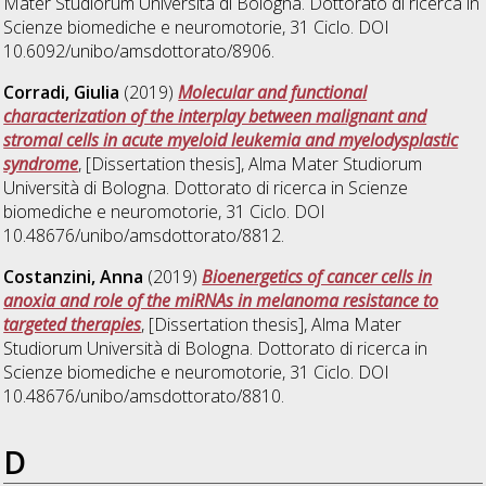
Mater Studiorum Università di Bologna. Dottorato di ricerca in
Scienze biomediche e neuromotorie
, 31 Ciclo. DOI
10.6092/unibo/amsdottorato/8906.
Corradi, Giulia
(2019)
Molecular and functional
characterization of the interplay between malignant and
stromal cells in acute myeloid leukemia and myelodysplastic
syndrome
, [Dissertation thesis], Alma Mater Studiorum
Università di Bologna. Dottorato di ricerca in
Scienze
biomediche e neuromotorie
, 31 Ciclo. DOI
10.48676/unibo/amsdottorato/8812.
Costanzini, Anna
(2019)
Bioenergetics of cancer cells in
anoxia and role of the miRNAs in melanoma resistance to
targeted therapies
, [Dissertation thesis], Alma Mater
Studiorum Università di Bologna. Dottorato di ricerca in
Scienze biomediche e neuromotorie
, 31 Ciclo. DOI
10.48676/unibo/amsdottorato/8810.
D