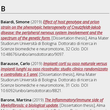
B
Baiardi, Simone
(2019)
Effect of host genotype and prion
strain on the phenotypic heterogeneity of Creutzfeldt-Jakob
disease: the peripheral nervous system involvement and the
spectrum of the genetic form
, [Dissertation thesis], Alma Mater
Studiorum Università di Bologna. Dottorato di ricerca in
Scienze biomediche e neuromotorie
, 32 Ciclo. DOI
10.48676/unibo/amsdottorato/9097.
Barausse, Carlo
(2019)
Impianti corti su osso naturale versus
impianti lunghi su osso ricostruito: studio clinico randomizzato
e controllato a 5 anni
, [Dissertation thesis], Alma Mater
Studiorum Università di Bologna. Dottorato di ricerca in
Scienze biomediche e neuromotorie
, 31 Ciclo. DOI
10.6092/unibo/amsdottorato/8821.
Barone, Martina
(2019)
The inflammatory/immune side of
Myelofibrosis: a biological update
, [Dissertation thesis], Alma