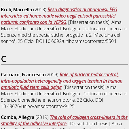
Broli, Marcella
(2013)
Resa diagnostica di anamnesi, EEG
intercritico ed home-made video negli episodi parossistici
notturni: confronto con la VEPSG
, [Dissertation thesis], Alma
Mater Studiorum Università di Bologna. Dottorato di ricerca in
Scienze mediche specialistiche: progetto n. 2 "Medicina del
sonno"
, 25 Ciclo. DOI 10.6092/unibo/amsdottorato/5504.
C
Casciaro, Francesca
(2019)
Role of nuclear redox control,
intra-population heterogeneity and oxygen tension in human
amniotic fluid stem cells aging
, [Dissertation thesis], Alma
Mater Studiorum Università di Bologna. Dottorato di ricerca in
Scienze biomediche e neuromotorie
, 32 Ciclo. DOI
10.48676/unibo/amsdottorato/9125.
Comba, Allegra
(2019)
The role of collagen cross-linkers in the
stability of the adhesive interface
, [Dissertation thesis], Alma