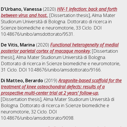
D'Urbano, Vanessa
(2020)
HIV-1 infection: back and forth
between virus and host.
, [Dissertation thesis], Alma Mater
Studiorum Università di Bologna. Dottorato di ricerca in
Scienze biomediche e neuromotorie
, 33 Ciclo. DOI
10.48676/unibo/amsdottorato/9531.
De Vitis, Marina
(2020)
Functional heterogeneity of medial
posterior parietal cortex of macaque monkey
, [Dissertation
thesis], Alma Mater Studiorum Università di Bologna.
Dottorato di ricerca in
Scienze biomediche e neuromotorie
,
31 Ciclo. DOI 10.48676/unibo/amsdottorato/9166.
Di Matteo, Berardo
(2019)
Aragonite-based scaffold for the
treatment of knee osteochondral defects: results of a
prospective multi-center trial at 2 years' follow-up
,
[Dissertation thesis], Alma Mater Studiorum Università di
Bologna. Dottorato di ricerca in
Scienze biomediche e
neuromotorie
, 32 Ciclo. DOI
10.48676/unibo/amsdottorato/9098.