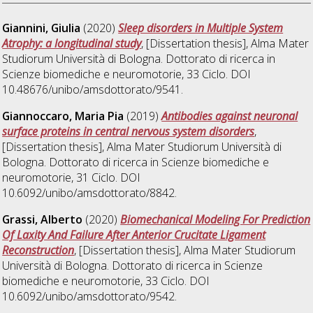
Giannini, Giulia
(2020)
Sleep disorders in Multiple System
Atrophy: a longitudinal study
, [Dissertation thesis], Alma Mater
Studiorum Università di Bologna. Dottorato di ricerca in
Scienze biomediche e neuromotorie
, 33 Ciclo. DOI
10.48676/unibo/amsdottorato/9541.
Giannoccaro, Maria Pia
(2019)
Antibodies against neuronal
surface proteins in central nervous system disorders
,
[Dissertation thesis], Alma Mater Studiorum Università di
Bologna. Dottorato di ricerca in
Scienze biomediche e
neuromotorie
, 31 Ciclo. DOI
10.6092/unibo/amsdottorato/8842.
Grassi, Alberto
(2020)
Biomechanical Modeling For Prediction
Of Laxity And Failure After Anterior Crucitate Ligament
Reconstruction
, [Dissertation thesis], Alma Mater Studiorum
Università di Bologna. Dottorato di ricerca in
Scienze
biomediche e neuromotorie
, 33 Ciclo. DOI
10.6092/unibo/amsdottorato/9542.