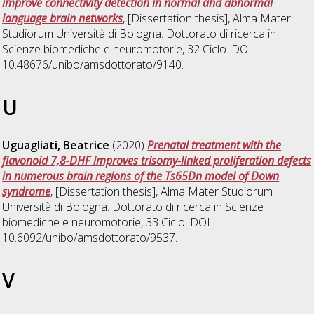
improve connectivity detection in normal and abnormal
language brain networks
, [Dissertation thesis], Alma Mater
Studiorum Università di Bologna. Dottorato di ricerca in
Scienze biomediche e neuromotorie
, 32 Ciclo. DOI
10.48676/unibo/amsdottorato/9140.
U
Uguagliati, Beatrice
(2020)
Prenatal treatment with the
flavonoid 7,8-DHF improves trisomy-linked proliferation defects
in numerous brain regions of the Ts65Dn model of Down
syndrome
, [Dissertation thesis], Alma Mater Studiorum
Università di Bologna. Dottorato di ricerca in
Scienze
biomediche e neuromotorie
, 33 Ciclo. DOI
10.6092/unibo/amsdottorato/9537.
V