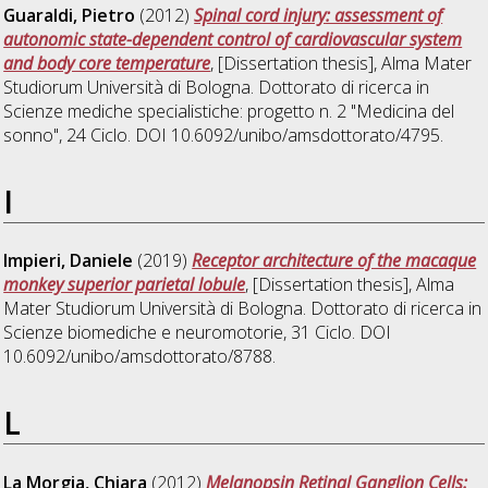
Guaraldi, Pietro
(2012)
Spinal cord injury: assessment of
autonomic state-dependent control of cardiovascular system
and body core temperature
, [Dissertation thesis], Alma Mater
Studiorum Università di Bologna. Dottorato di ricerca in
Scienze mediche specialistiche: progetto n. 2 "Medicina del
sonno"
, 24 Ciclo. DOI 10.6092/unibo/amsdottorato/4795.
I
Impieri, Daniele
(2019)
Receptor architecture of the macaque
monkey superior parietal lobule
, [Dissertation thesis], Alma
Mater Studiorum Università di Bologna. Dottorato di ricerca in
Scienze biomediche e neuromotorie
, 31 Ciclo. DOI
10.6092/unibo/amsdottorato/8788.
L
La Morgia, Chiara
(2012)
Melanopsin Retinal Ganglion Cells: