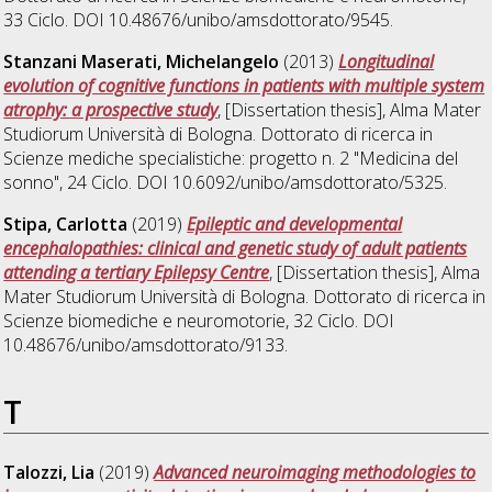
33 Ciclo. DOI 10.48676/unibo/amsdottorato/9545.
Stanzani Maserati, Michelangelo
(2013)
Longitudinal
evolution of cognitive functions in patients with multiple system
atrophy: a prospective study
, [Dissertation thesis], Alma Mater
Studiorum Università di Bologna. Dottorato di ricerca in
Scienze mediche specialistiche: progetto n. 2 "Medicina del
sonno"
, 24 Ciclo. DOI 10.6092/unibo/amsdottorato/5325.
Stipa, Carlotta
(2019)
Epileptic and developmental
encephalopathies: clinical and genetic study of adult patients
attending a tertiary Epilepsy Centre
, [Dissertation thesis], Alma
Mater Studiorum Università di Bologna. Dottorato di ricerca in
Scienze biomediche e neuromotorie
, 32 Ciclo. DOI
10.48676/unibo/amsdottorato/9133.
T
Talozzi, Lia
(2019)
Advanced neuroimaging methodologies to