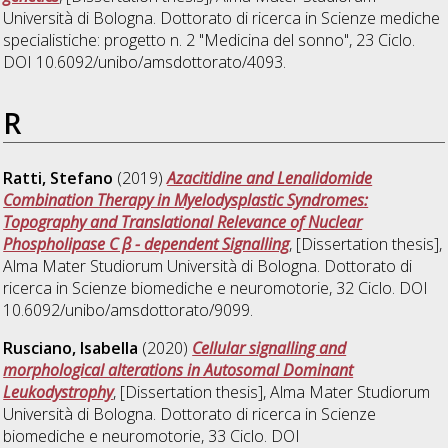
Università di Bologna. Dottorato di ricerca in
Scienze mediche
specialistiche: progetto n. 2 "Medicina del sonno"
, 23 Ciclo.
DOI 10.6092/unibo/amsdottorato/4093.
R
Ratti, Stefano
(2019)
Azacitidine and Lenalidomide
Combination Therapy in Myelodysplastic Syndromes:
Topography and Translational Relevance of Nuclear
Phospholipase C β - dependent Signalling
, [Dissertation thesis],
Alma Mater Studiorum Università di Bologna. Dottorato di
ricerca in
Scienze biomediche e neuromotorie
, 32 Ciclo. DOI
10.6092/unibo/amsdottorato/9099.
Rusciano, Isabella
(2020)
Cellular signalling and
morphological alterations in Autosomal Dominant
Leukodystrophy
, [Dissertation thesis], Alma Mater Studiorum
Università di Bologna. Dottorato di ricerca in
Scienze
biomediche e neuromotorie
, 33 Ciclo. DOI