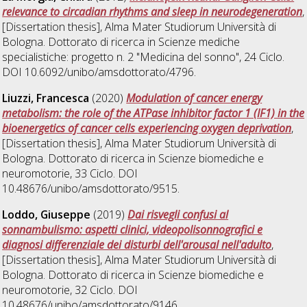
relevance to circadian rhythms and sleep in neurodegeneration
,
[Dissertation thesis], Alma Mater Studiorum Università di
Bologna. Dottorato di ricerca in
Scienze mediche
specialistiche: progetto n. 2 "Medicina del sonno"
, 24 Ciclo.
DOI 10.6092/unibo/amsdottorato/4796.
Liuzzi, Francesca
(2020)
Modulation of cancer energy
metabolism: the role of the ATPase inhibitor factor 1 (IF1) in the
bioenergetics of cancer cells experiencing oxygen deprivation
,
[Dissertation thesis], Alma Mater Studiorum Università di
Bologna. Dottorato di ricerca in
Scienze biomediche e
neuromotorie
, 33 Ciclo. DOI
10.48676/unibo/amsdottorato/9515.
Loddo, Giuseppe
(2019)
Dai risvegli confusi al
sonnambulismo: aspetti clinici, videopolisonnografici e
diagnosi differenziale dei disturbi dell'arousal nell'adulto
,
[Dissertation thesis], Alma Mater Studiorum Università di
Bologna. Dottorato di ricerca in
Scienze biomediche e
neuromotorie
, 32 Ciclo. DOI
10.48676/unibo/amsdottorato/9146.