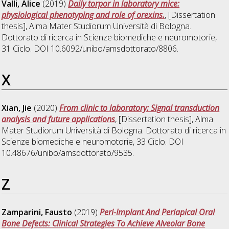
Valli, Alice
(2019)
Daily torpor in laboratory mice:
physiological phenotyping and role of orexins.
, [Dissertation
thesis], Alma Mater Studiorum Università di Bologna.
Dottorato di ricerca in
Scienze biomediche e neuromotorie
,
31 Ciclo. DOI 10.6092/unibo/amsdottorato/8806.
X
Xian, Jie
(2020)
From clinic to laboratory: Signal transduction
analysis and future applications
, [Dissertation thesis], Alma
Mater Studiorum Università di Bologna. Dottorato di ricerca in
Scienze biomediche e neuromotorie
, 33 Ciclo. DOI
10.48676/unibo/amsdottorato/9535.
Z
Zamparini, Fausto
(2019)
Peri-Implant And Periapical Oral
Bone Defects: Clinical Strategies To Achieve Alveolar Bone