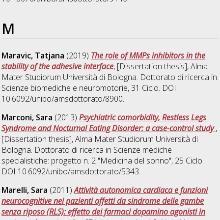
M
Maravic, Tatjana
(2019)
The role of MMPs inhibitors in the
stability of the adhesive interface
, [Dissertation thesis], Alma
Mater Studiorum Università di Bologna. Dottorato di ricerca in
Scienze biomediche e neuromotorie
, 31 Ciclo. DOI
10.6092/unibo/amsdottorato/8900.
Marconi, Sara
(2013)
Psychiatric comorbidity, Restless Legs
Syndrome and Nocturnal Eating Disorder: a case-control study
,
[Dissertation thesis], Alma Mater Studiorum Università di
Bologna. Dottorato di ricerca in
Scienze mediche
specialistiche: progetto n. 2 "Medicina del sonno"
, 25 Ciclo.
DOI 10.6092/unibo/amsdottorato/5343.
Marelli, Sara
(2011)
Attività autonomica cardiaca e funzioni
neurocognitive nei pazienti affetti da sindrome delle gambe
senza riposo (RLS): effetto dei farmaci dopamino agonisti in