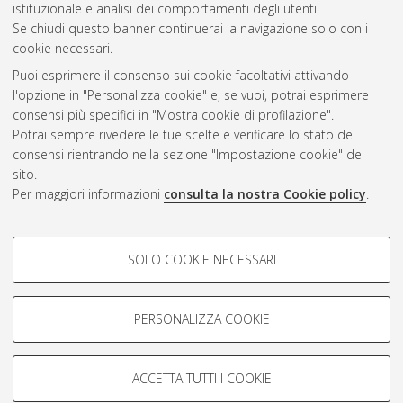
istituzionale e analisi dei comportamenti degli utenti.
Se chiudi questo banner continuerai la navigazione solo con i
cookie necessari.
Atom
Puoi esprimere il consenso sui cookie facoltativi attivando
Rss 1.0
l'opzione in "Personalizza cookie" e, se vuoi, potrai esprimere
consensi più specifici in "Mostra cookie di profilazione".
Rss 2.0
Potrai sempre rivedere le tue scelte e verificare lo stato dei
consensi rientrando nella sezione "Impostazione cookie" del
sito.
AMS Dottorato
Per maggiori informazioni
consulta la nostra Cookie policy
.
ISSN: 2038-7946
Servizio implementato e gestito da
AlmaDL
Impostazioni Cookie
COOKIE DI PROFILAZIONE -
SOLO COOKIE NECESSARI
Informativa sulla privacy
FACOLTATIVI
Condizioni d’uso del sito
Si tratta di cookie utilizzati per analizzare le caratteristiche della
navigazione degli utenti, creare profili in base al loro comportamento
PERSONALIZZA COOKIE
sul sito, per analisi di marketing.
Mostra cookie di profilazione
ACCETTA TUTTI I COOKIE
Google/Youtube Video
© ALMA MATER STUDIORUM - Università di Bologna, 2007-2026.
COOKIE TECNICI - NECESSARI