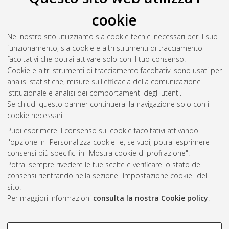
cookie
Nel nostro sito utilizziamo sia cookie tecnici necessari per il suo
funzionamento, sia cookie e altri strumenti di tracciamento
facoltativi che potrai attivare solo con il tuo consenso.
Cookie e altri strumenti di tracciamento facoltativi sono usati per
Gestione del documento:
analisi statistiche, misure sull'efficacia della comunicazione
istituzionale e analisi dei comportamenti degli utenti.
Se chiudi questo banner continuerai la navigazione solo con i
cookie necessari.
Atom
Puoi esprimere il consenso sui cookie facoltativi attivando
Rss 1.0
l'opzione in "Personalizza cookie" e, se vuoi, potrai esprimere
consensi più specifici in "Mostra cookie di profilazione".
Rss 2.0
Potrai sempre rivedere le tue scelte e verificare lo stato dei
consensi rientrando nella sezione "Impostazione cookie" del
sito.
AMS Dottorato
Per maggiori informazioni
consulta la nostra Cookie policy
.
ISSN: 2038-7946
Servizio implementato e gestito da
AlmaDL
Impostazioni Cookie
COOKIE DI PROFILAZIONE -