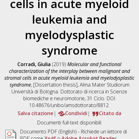
cells in acute myeloid
leukemia and
myelodysplastic
syndrome
Corradi, Giulia
(2019)
Molecular and functional
characterization of the interplay between malignant and
stromal cells in acute myeloid leukemia and myelodysplastic
syndrome
, [Dissertation thesis], Alma Mater Studiorum
Università di Bologna. Dottorato di ricerca in
Scienze
biomediche e neuromotorie
, 31 Ciclo. DOI
10.48676/unibo/amsdottorato/8812.
Salva citazione
Condividi
Citato da
Documenti full-text disponibili:
Documento PDF
(English) - Richiede un lettore di
PDF come
Xpdf
o
Adobe Acrobat Reader