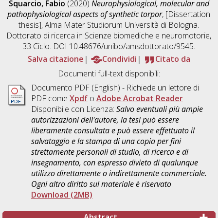
Squarcio, Fabio
(2020)
Neurophysiological, molecular and
pathophysiological aspects of synthetic torpor
, [Dissertation
thesis], Alma Mater Studiorum Università di Bologna.
Dottorato di ricerca in
Scienze biomediche e neuromotorie
,
33 Ciclo. DOI 10.48676/unibo/amsdottorato/9545.
Salva citazione
Condividi
Citato da
Documenti full-text disponibili:
Documento PDF
(English) - Richiede un lettore di
PDF come
Xpdf
o
Adobe Acrobat Reader
Disponibile con Licenza:
Salvo eventuali più ampie
autorizzazioni dell'autore, la tesi può essere
liberamente consultata e può essere effettuato il
salvataggio e la stampa di una copia per fini
strettamente personali di studio, di ricerca e di
insegnamento, con espresso divieto di qualunque
utilizzo direttamente o indirettamente commerciale.
Ogni altro diritto sul materiale è riservato
.
Download (2MB)
Abstract