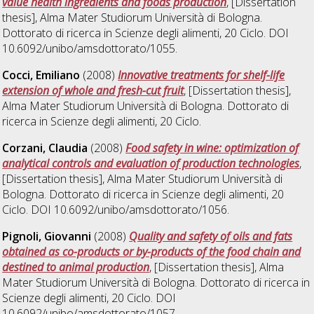
value health ingredients and foods production
, [Dissertation
thesis], Alma Mater Studiorum Università di Bologna.
Dottorato di ricerca in
Scienze degli alimenti
, 20 Ciclo. DOI
10.6092/unibo/amsdottorato/1055.
Cocci, Emiliano
(2008)
Innovative treatments for shelf-life
extension of whole and fresh-cut fruit
, [Dissertation thesis],
Alma Mater Studiorum Università di Bologna. Dottorato di
ricerca in
Scienze degli alimenti
, 20 Ciclo.
Corzani, Claudia
(2008)
Food safety in wine: optimization of
analytical controls and evaluation of production technologies
,
[Dissertation thesis], Alma Mater Studiorum Università di
Bologna. Dottorato di ricerca in
Scienze degli alimenti
, 20
Ciclo. DOI 10.6092/unibo/amsdottorato/1056.
Pignoli, Giovanni
(2008)
Quality and safety of oils and fats
obtained as co-products or by-products of the food chain and
destined to animal production
, [Dissertation thesis], Alma
Mater Studiorum Università di Bologna. Dottorato di ricerca in
Scienze degli alimenti
, 20 Ciclo. DOI
10.6092/unibo/amsdottorato/1057.