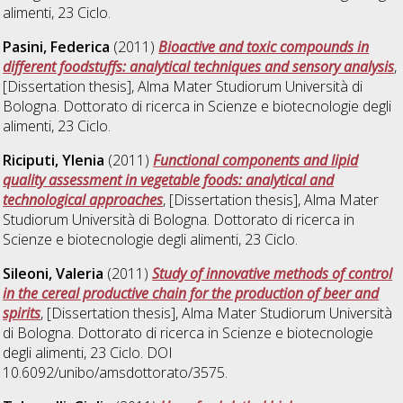
alimenti
, 23 Ciclo.
Pasini, Federica
(2011)
Bioactive and toxic compounds in
different foodstuffs: analytical techniques and sensory analysis
,
[Dissertation thesis], Alma Mater Studiorum Università di
Bologna. Dottorato di ricerca in
Scienze e biotecnologie degli
alimenti
, 23 Ciclo.
Riciputi, Ylenia
(2011)
Functional components and lipid
quality assessment in vegetable foods: analytical and
technological approaches
, [Dissertation thesis], Alma Mater
Studiorum Università di Bologna. Dottorato di ricerca in
Scienze e biotecnologie degli alimenti
, 23 Ciclo.
Sileoni, Valeria
(2011)
Study of innovative methods of control
in the cereal productive chain for the production of beer and
spirits
, [Dissertation thesis], Alma Mater Studiorum Università
di Bologna. Dottorato di ricerca in
Scienze e biotecnologie
degli alimenti
, 23 Ciclo. DOI
10.6092/unibo/amsdottorato/3575.