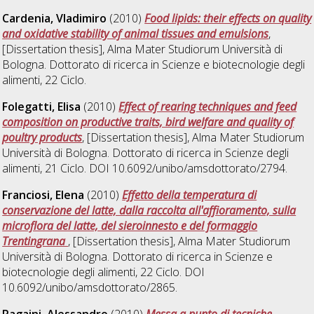
Cardenia, Vladimiro
(2010)
Food lipids: their effects on quality
and oxidative stability of animal tissues and emulsions
,
[Dissertation thesis], Alma Mater Studiorum Università di
Bologna. Dottorato di ricerca in
Scienze e biotecnologie degli
alimenti
, 22 Ciclo.
Folegatti, Elisa
(2010)
Effect of rearing techniques and feed
composition on productive traits, bird welfare and quality of
poultry products
, [Dissertation thesis], Alma Mater Studiorum
Università di Bologna. Dottorato di ricerca in
Scienze degli
alimenti
, 21 Ciclo. DOI 10.6092/unibo/amsdottorato/2794.
Franciosi, Elena
(2010)
Effetto della temperatura di
conservazione del latte, dalla raccolta all'affioramento, sulla
microflora del latte, del sieroinnesto e del formaggio
Trentingrana
, [Dissertation thesis], Alma Mater Studiorum
Università di Bologna. Dottorato di ricerca in
Scienze e
biotecnologie degli alimenti
, 22 Ciclo. DOI
10.6092/unibo/amsdottorato/2865.