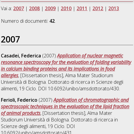
Vai a:
2007
|
2008
|
2009
|
2010
|
2011
|
2012
|
2013
Numero di documenti:
42
.
2007
Casadei, Federica
(2007)
Application of nuclear magnetic
resonance spectroscopy for the evaluation of folding variability
in calcium binding proteins and its implications in food
allergies
, [Dissertation thesis], Alma Mater Studiorum
Università di Bologna. Dottorato di ricerca in
Scienze degli
alimenti
, 19 Ciclo. DOI 10.6092/unibo/amsdottorato/430.
Ferioli, Federico
(2007)
Application of chromatographic and
spectroscopic techniques in the evaluation of the lipid fraction
of animal products
, [Dissertation thesis], Alma Mater
Studiorum Università di Bologna. Dottorato di ricerca in
Scienze degli alimenti
, 19 Ciclo. DOI
10.6092/unibo/amsdottorato/431.