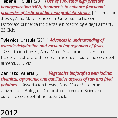
Tabanelli, Giulia
(2011)
Use of sub-lethal high pressure
homogenization (HPH) treatments to enhance functional
properties of lactic acid bacteria probiotic strains
, [Dissertation
thesis], Alma Mater Studiorum Università di Bologna.
Dottorato di ricerca in
Scienze e biotecnologie degli alimenti
,
23 Ciclo.
Tylewicz, Urszula
(2011)
Advances in understanding of
osmotic dehydration and vacuum impregnation of fruits
,
[Dissertation thesis], Alma Mater Studiorum Università di
Bologna. Dottorato di ricerca in
Scienze e biotecnologie degli
alimenti
, 23 Ciclo.
Zanirato, Valeria
(2011)
Vegetables biofortified with iodine:
chemical, agronomic and qualitative aspects of raw and fried
potatoes
, [Dissertation thesis], Alma Mater Studiorum
Università di Bologna. Dottorato di ricerca in
Scienze e
biotecnologie degli alimenti
, 23 Ciclo.
2012