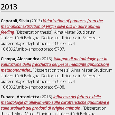
2013
Caporali, Silvia
(2013)
Valorization of pomaces from the
mechanical extraction of virgin olive oils in dairy animal
feeding
, [Dissertation thesis], Alma Mater Studiorum
Università di Bologna. Dottorato di ricerca in
Scienze e
biotecnologie degli alimenti
, 23 Ciclo. DOI
10.6092/unibo/amsdottorato/5797.
Ciampa, Alessandra
(2013)
Sviluppo di metodologie per la
valutazione della freschezza del pesce mediante applicazioni
metabonomiche.
, [Dissertation thesis], Alma Mater Studiorum
Università di Bologna. Dottorato di ricerca in
Scienze e
biotecnologie degli alimenti
, 25 Ciclo. DOI
10.6092/unibo/amsdottorato/5498.
Funaro, Antonietta
(2013)
Influenza dei fattori e delle
metodologie di allevamento sulle caratteristiche qualitative e
sulla stabilità dei prodotti di origine animale
, [Dissertation
thesis], Alma Mater Studiorum Università di Bologna.