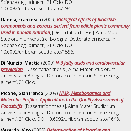
Scienze degli alimenti
, 21 Ciclo. DOI
10.6092/unibo/amsdottorato/1941.
Danesi, Francesca
(2009)
Biological effects of bioactive
components and extracts derived from edible plants commonly
used in human nutrition
, [Dissertation thesis], Alma Mater
Studiorum Università di Bologna. Dottorato di ricerca in
Scienze degli alimenti
, 21 Ciclo. DOI
10.6092/unibo/amsdottorato/1596.
Di Nunzio, Mattia
(2009)
N-3 fatty acids and cardiovascular
prevention
, [Dissertation thesis], Alma Mater Studiorum
Università di Bologna. Dottorato di ricerca in
Scienze degli
alimenti
, 21 Ciclo.
Picone, Gianfranco
(2009)
NMR, Metabonomics and
Molecular Profiles: Applications to the Quality Assessment of
Foodstuffs
, [Dissertation thesis], Alma Mater Studiorum
Università di Bologna. Dottorato di ricerca in
Scienze degli
alimenti
, 21 Ciclo. DOI 10.6092/unibo/amsdottorato/1648.
Verardo, Vito
(2009)
Determination of bioactive and