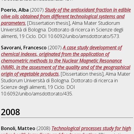
Poerio, Alba
(2007)
Study of the antioxidant fraction in edible
olive oils obtained from different technological systems and
parameters
, [Dissertation thesis], Alma Mater Studiorum
Università di Bologna. Dottorato di ricerca in
Scienze degli
alimenti
, 19 Ciclo. DOI 10.6092/unibo/amsdottorato/573.
Savorani, Francesco
(2007)
A case study development of
chemical indexes, originated from the application of
chemometric methods to the Nuclear Magnetic Resonance
(NMR), in the assesment of the quality and of the geographical
origin of vegetable products
, [Dissertation thesis], Alma Mater
Studiorum Università di Bologna. Dottorato di ricerca in
Scienze degli alimenti
, 19 Ciclo. DOI
10.6092/unibo/amsdottorato/435.
2008
Bonoli, Matteo
(2008)
Technological processes study for high