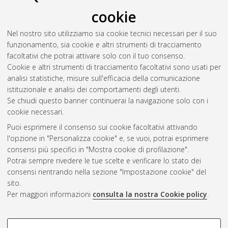
cookie
Valli, Enrico
(2013)
Analytical methods for evaluating the
quality and the genuineness of olive oils
, [Dissertation thesis],
Nel nostro sito utilizziamo sia cookie tecnici necessari per il suo
Alma Mater Studiorum Università di Bologna. Dottorato di
funzionamento, sia cookie e altri strumenti di tracciamento
ricerca in
Scienze e biotecnologie degli alimenti
, 25 Ciclo. DOI
facoltativi che potrai attivare solo con il tuo consenso.
10.6092/unibo/amsdottorato/5356.
Cookie e altri strumenti di tracciamento facoltativi sono usati per
analisi statistiche, misure sull'efficacia della comunicazione
Questa lista e' stata generata il
Fri Aug 7 20:48:51 2026 CEST
.
istituzionale e analisi dei comportamenti degli utenti.
Se chiudi questo banner continuerai la navigazione solo con i
cookie necessari.
Atom
Puoi esprimere il consenso sui cookie facoltativi attivando
Rss 1.0
l'opzione in "Personalizza cookie" e, se vuoi, potrai esprimere
consensi più specifici in "Mostra cookie di profilazione".
Rss 2.0
Potrai sempre rivedere le tue scelte e verificare lo stato dei
consensi rientrando nella sezione "Impostazione cookie" del
AMS Dottorato
sito.
Per maggiori informazioni
consulta la nostra Cookie policy
.
ISSN: 2038-7946
Servizio implementato e gestito da
AlmaDL
Impostazioni Cookie
COOKIE DI PROFILAZIONE -