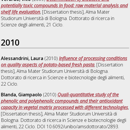
potentially toxic compounds in food: raw material analysis and
shelf life evaluation
, [Dissertation thesis], Alma Mater
Studiorum Università di Bologna. Dottorato di ricerca in
Scienze degli alimenti
, 21 Ciclo.
2010
Alessandrini, Laura
(2010)
Influence of processing conditions
on quality aspects of potato-based fresh pasta
, [Dissertation
thesis], Alma Mater Studiorum Università di Bologna.
Dottorato di ricerca in
Scienze e biotecnologie degli alimenti
,
22 Ciclo.
Blanda, Giampaolo
(2010)
Quali-quantitative study of the
phenolic and polyphenolic compounds and their antioxidant
capacity in vegetal matrix processed with different technologies
,
[Dissertation thesis], Alma Mater Studiorum Università di
Bologna. Dottorato di ricerca in
Scienze e biotecnologie degli
alimenti
, 22 Ciclo. DOI 10.6092/unibo/amsdottorato/2893.