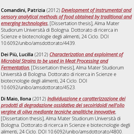
Comandini, Patrizia
(2012)
Development of instrumental and
sensory analytical methods of food obtained by traditional and
emerging technologies
, [Dissertation thesis], Alma Mater
Studiorum Università di Bologna. Dottorato di ricerca in
Scienze e biotecnologie degli alimenti
, 24 Ciclo. DOI
10.6092/unibo/amsdottorato/4439.
Dei Più, Lucilla
(2012)
Characterization and exploiment of
Microbial Strains to be used in Meat Processing and
Fermentation
, [Dissertation thesis], Alma Mater Studiorum
Università di Bologna. Dottorato di ricerca in
Scienze e
biotecnologie degli alimenti
, 24 Ciclo. DOI
10.6092/unibo/amsdottorato/4523.
Di Maio, Ilona
(2012)
Individuazione e caratterizzazione dei
prodotti di degradazione ossidativa dei secoiridoidi nell'olio
vergine di oliva mediante tecniche analitiche innovative
,
[Dissertation thesis], Alma Mater Studiorum Università di
Bologna. Dottorato di ricerca in
Scienze e biotecnologie degli
alimenti
, 24 Ciclo. DOI 10.6092/unibo/amsdottorato/4800.