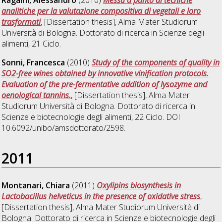
Ragaini, Alessandro
(2010)
Messa a punto di tecniche
analitiche per la valutazione compositiva di vegetali e loro
trasformati
, [Dissertation thesis], Alma Mater Studiorum
Università di Bologna. Dottorato di ricerca in
Scienze degli
alimenti
, 21 Ciclo.
Sonni, Francesca
(2010)
Study of the components of quality in
SO2-free wines obtained by innovative vinification protocols.
Evaluation of the pre-fermentative addition of lysozyme and
oenological tannins.
, [Dissertation thesis], Alma Mater
Studiorum Università di Bologna. Dottorato di ricerca in
Scienze e biotecnologie degli alimenti
, 22 Ciclo. DOI
10.6092/unibo/amsdottorato/2598.
2011
Montanari, Chiara
(2011)
Oxylipins biosynthesis in
Lactobacillus helveticus in the presence of oxidative stress
,
[Dissertation thesis], Alma Mater Studiorum Università di
Bologna. Dottorato di ricerca in
Scienze e biotecnologie degli