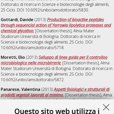
Dottorato di ricerca in
Scienze e biotecnologie degli alimenti
,
25 Ciclo. DOI 10.6092/unibo/amsdottorato/5830.
Gottardi, Davide
(2013)
Production of bioactive peptides
through sequencial action of Yarrowia lipolytica proteases and
chemical glycation
, [Dissertation thesis], Alma Mater
Studiorum Università di Bologna. Dottorato di ricerca in
Scienze e biotecnologie degli alimenti
, 25 Ciclo. DOI
10.6092/unibo/amsdottorato/5718.
Moretti, Elio
(2013)
Sviluppo di linee guida per il controlloo
microbiologico nelle microbirrerie
, [Dissertation thesis], Alma
Mater Studiorum Università di Bologna. Dottorato di ricerca in
Scienze e biotecnologie degli alimenti
, 25 Ciclo. DOI
10.6092/unibo/amsdottorato/5872.
Panarese, Valentina
(2013)
Aspetti fisiologici e strutturali di
prodotti vegetali lavorati al minimo
, [Dissertation thesis], Alma
Mater Studiorum Università di Bologna. Dottorato di ricerca in
Scienze e biotecnologie degli alimenti
, 25 Ciclo. DOI
Questo sito web utilizza i
10.6092/unibo/amsdottorato/5249.