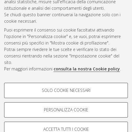
analisi statistiche, misure sull'efficacia della comunicazione
istituzionale e analisi dei comportamenti degli utenti.
Se chiudi questo banner continuerai la navigazione solo con i
cookie necessari.
Atom
Puoi esprimere il consenso sui cookie facoltativi attivando
Rss 1.0
l'opzione in "Personalizza cookie" e, se vuoi, potrai esprimere
consensi più specifici in "Mostra cookie di profilazione".
Rss 2.0
Potrai sempre rivedere le tue scelte e verificare lo stato dei
consensi rientrando nella sezione "Impostazione cookie" del
sito.
AMS Dottorato
Per maggiori informazioni
consulta la nostra Cookie policy
.
ISSN: 2038-7946
Servizio implementato e gestito da
AlmaDL
Impostazioni Cookie
COOKIE DI PROFILAZIONE -
SOLO COOKIE NECESSARI
Informativa sulla privacy
FACOLTATIVI
Condizioni d’uso del sito
Si tratta di cookie utilizzati per analizzare le caratteristiche della
navigazione degli utenti, creare profili in base al loro comportamento
PERSONALIZZA COOKIE
sul sito, per analisi di marketing.
Mostra cookie di profilazione
ACCETTA TUTTI I COOKIE