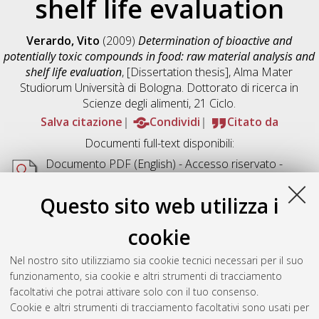
shelf life evaluation
Verardo, Vito
(2009)
Determination of bioactive and
potentially toxic compounds in food: raw material analysis and
shelf life evaluation
, [Dissertation thesis], Alma Mater
Studiorum Università di Bologna. Dottorato di ricerca in
Scienze degli alimenti
, 21 Ciclo.
Salva citazione
Condividi
Citato da
Documenti full-text disponibili:
Documento PDF
(English) - Accesso riservato -
Richiede un lettore di PDF come
Xpdf
o
Adobe
Acrobat Reader
Questo sito web utilizza i
Download (4MB)
cookie
Abstract
Nel nostro sito utilizziamo sia cookie tecnici necessari per il suo
funzionamento, sia cookie e altri strumenti di tracciamento
Altri metadati
facoltativi che potrai attivare solo con il tuo consenso.
Cookie e altri strumenti di tracciamento facoltativi sono usati per
Gestione del documento: