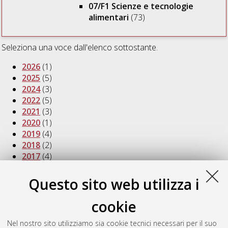
07/F1 Scienze e tecnologie
alimentari
(73)
Seleziona una voce dall'elenco sottostante.
2026
(1)
2025
(5)
2024
(3)
2022
(5)
2021
(3)
2020
(1)
2019
(4)
2018
(2)
2017
(4)
2016
(3)
2015
(2)
Questo sito web utilizza i
2014
(3)
2013
(5)
cookie
2012
(2)
2011
(5)
Nel nostro sito utilizziamo sia cookie tecnici necessari per il suo