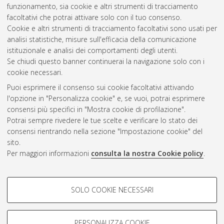
2010
(6)
funzionamento, sia cookie e altri strumenti di tracciamento
2009
(7)
facoltativi che potrai attivare solo con il tuo consenso.
2008
(5)
Cookie e altri strumenti di tracciamento facoltativi sono usati per
2007
(7)
analisi statistiche, misure sull'efficacia della comunicazione
istituzionale e analisi dei comportamenti degli utenti.
Se chiudi questo banner continuerai la navigazione solo con i
cookie necessari.
Atom
Puoi esprimere il consenso sui cookie facoltativi attivando
Rss 1.0
l'opzione in "Personalizza cookie" e, se vuoi, potrai esprimere
consensi più specifici in "Mostra cookie di profilazione".
Rss 2.0
Potrai sempre rivedere le tue scelte e verificare lo stato dei
consensi rientrando nella sezione "Impostazione cookie" del
sito.
AMS Dottorato
Per maggiori informazioni
consulta la nostra Cookie policy
.
ISSN: 2038-7946
Servizio implementato e gestito da
AlmaDL
COOKIE DI PROFILAZIONE -
Impostazioni Cookie
SOLO COOKIE NECESSARI
Informativa sulla privacy
FACOLTATIVI
Condizioni d’uso del sito
Si tratta di cookie utilizzati per analizzare le caratteristiche della
navigazione degli utenti, creare profili in base al loro comportamento
PERSONALIZZA COOKIE