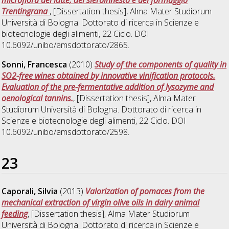
microflora del latte, del sieroinnesto e del formaggio
Trentingrana
, [Dissertation thesis], Alma Mater Studiorum
Università di Bologna. Dottorato di ricerca in
Scienze e
biotecnologie degli alimenti
, 22 Ciclo. DOI
10.6092/unibo/amsdottorato/2865.
Sonni, Francesca
(2010)
Study of the components of quality in
SO2-free wines obtained by innovative vinification protocols.
Evaluation of the pre-fermentative addition of lysozyme and
oenological tannins.
, [Dissertation thesis], Alma Mater
Studiorum Università di Bologna. Dottorato di ricerca in
Scienze e biotecnologie degli alimenti
, 22 Ciclo. DOI
10.6092/unibo/amsdottorato/2598.
23
Caporali, Silvia
(2013)
Valorization of pomaces from the
mechanical extraction of virgin olive oils in dairy animal
feeding
, [Dissertation thesis], Alma Mater Studiorum
Università di Bologna. Dottorato di ricerca in
Scienze e