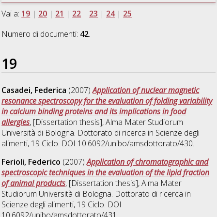
Vai a:
19
|
20
|
21
|
22
|
23
|
24
|
25
Numero di documenti:
42
.
19
Casadei, Federica
(2007)
Application of nuclear magnetic
resonance spectroscopy for the evaluation of folding variability
in calcium binding proteins and its implications in food
allergies
, [Dissertation thesis], Alma Mater Studiorum
Università di Bologna. Dottorato di ricerca in
Scienze degli
alimenti
, 19 Ciclo. DOI 10.6092/unibo/amsdottorato/430.
Ferioli, Federico
(2007)
Application of chromatographic and
spectroscopic techniques in the evaluation of the lipid fraction
of animal products
, [Dissertation thesis], Alma Mater
Studiorum Università di Bologna. Dottorato di ricerca in
Scienze degli alimenti
, 19 Ciclo. DOI
10.6092/unibo/amsdottorato/431.