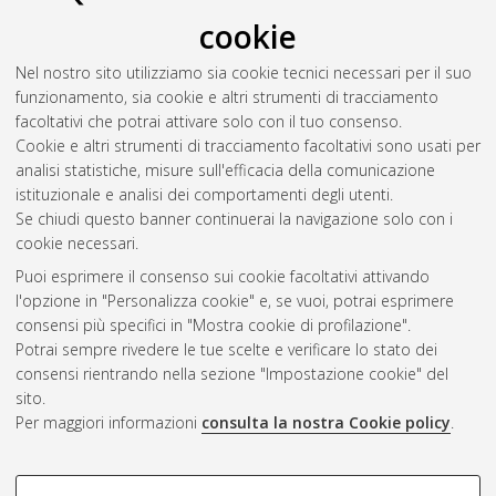
cookie
Valli, Enrico
(2013)
Analytical methods for evaluating the
quality and the genuineness of olive oils
, [Dissertation thesis],
Nel nostro sito utilizziamo sia cookie tecnici necessari per il suo
Alma Mater Studiorum Università di Bologna. Dottorato di
funzionamento, sia cookie e altri strumenti di tracciamento
ricerca in
Scienze e biotecnologie degli alimenti
, 25 Ciclo. DOI
facoltativi che potrai attivare solo con il tuo consenso.
10.6092/unibo/amsdottorato/5356.
Cookie e altri strumenti di tracciamento facoltativi sono usati per
analisi statistiche, misure sull'efficacia della comunicazione
Questa lista e' stata generata il
Fri Aug 7 20:48:51 2026 CEST
.
istituzionale e analisi dei comportamenti degli utenti.
Se chiudi questo banner continuerai la navigazione solo con i
cookie necessari.
Atom
Puoi esprimere il consenso sui cookie facoltativi attivando
Rss 1.0
l'opzione in "Personalizza cookie" e, se vuoi, potrai esprimere
consensi più specifici in "Mostra cookie di profilazione".
Rss 2.0
Potrai sempre rivedere le tue scelte e verificare lo stato dei
consensi rientrando nella sezione "Impostazione cookie" del
AMS Dottorato
sito.
Per maggiori informazioni
consulta la nostra Cookie policy
.
ISSN: 2038-7946
Servizio implementato e gestito da
AlmaDL
Impostazioni Cookie
COOKIE DI PROFILAZIONE -