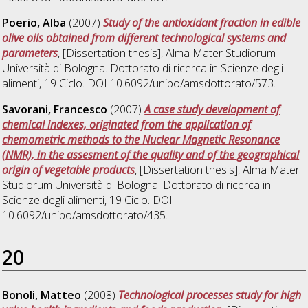
Poerio, Alba
(2007)
Study of the antioxidant fraction in edible
olive oils obtained from different technological systems and
parameters
, [Dissertation thesis], Alma Mater Studiorum
Università di Bologna. Dottorato di ricerca in
Scienze degli
alimenti
, 19 Ciclo. DOI 10.6092/unibo/amsdottorato/573.
Savorani, Francesco
(2007)
A case study development of
chemical indexes, originated from the application of
chemometric methods to the Nuclear Magnetic Resonance
(NMR), in the assesment of the quality and of the geographical
origin of vegetable products
, [Dissertation thesis], Alma Mater
Studiorum Università di Bologna. Dottorato di ricerca in
Scienze degli alimenti
, 19 Ciclo. DOI
10.6092/unibo/amsdottorato/435.
20
Bonoli, Matteo
(2008)
Technological processes study for high