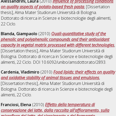
Alessandrini, Laura
(2010)
Influence of processing conditions
on quality aspects of potato-based fresh pasta
, [Dissertation
thesis], Alma Mater Studiorum Università di Bologna.
Dottorato di ricerca in
Scienze e biotecnologie degli alimenti
,
22 Ciclo.
Blanda, Giampaolo
(2010)
Quali-quantitative study of the
phenolic and polyphenolic compounds and their antioxidant
capacity in vegetal matrix processed with different technologies
,
[Dissertation thesis], Alma Mater Studiorum Università di
Bologna. Dottorato di ricerca in
Scienze e biotecnologie degli
alimenti
, 22 Ciclo. DOI 10.6092/unibo/amsdottorato/2893.
Cardenia, Vladimiro
(2010)
Food lipids: their effects on quality
and oxidative stability of animal tissues and emulsions
,
[Dissertation thesis], Alma Mater Studiorum Università di
Bologna. Dottorato di ricerca in
Scienze e biotecnologie degli
alimenti
, 22 Ciclo.
Franciosi, Elena
(2010)
Effetto della temperatura di
conservazione del latte, dalla raccolta all'affioramento, sulla