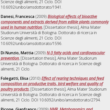
Scienze degli alimenti
, 21 Ciclo. DOI
10.6092/unibo/amsdottorato/1941.
Danesi, Francesca
(2009)
Biological effects of bioactive
components and extracts derived from edible plants commonly
used in human nutrition
, [Dissertation thesis], Alma Mater
Studiorum Università di Bologna. Dottorato di ricerca in
Scienze degli alimenti
, 21 Ciclo. DOI
10.6092/unibo/amsdottorato/1596.
Di Nunzio, Mattia
(2009)
N-3 fatty acids and cardiovascular
prevention
, [Dissertation thesis], Alma Mater Studiorum
Università di Bologna. Dottorato di ricerca in
Scienze degli
alimenti
, 21 Ciclo.
Folegatti, Elisa
(2010)
Effect of rearing techniques and feed
composition on productive traits, bird welfare and quality of
poultry products
, [Dissertation thesis], Alma Mater Studiorum
Università di Bologna. Dottorato di ricerca in
Scienze degli
alimenti
, 21 Ciclo. DOI 10.6092/unibo/amsdottorato/2794.
Picone, Gianfranco
(2009)
NMR, Metabonomics and