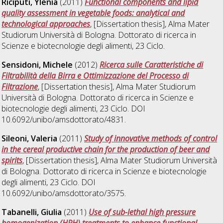
Riciputi, Ylenia
(2011)
Functional components and lipid
quality assessment in vegetable foods: analytical and
technological approaches
, [Dissertation thesis], Alma Mater
Studiorum Università di Bologna. Dottorato di ricerca in
Scienze e biotecnologie degli alimenti
, 23 Ciclo.
Sensidoni, Michele
(2012)
Ricerca sulle Caratteristiche di
Filtrabilità della Birra e Ottimizzazione del Processo di
Filtrazione
, [Dissertation thesis], Alma Mater Studiorum
Università di Bologna. Dottorato di ricerca in
Scienze e
biotecnologie degli alimenti
, 23 Ciclo. DOI
10.6092/unibo/amsdottorato/4831.
Sileoni, Valeria
(2011)
Study of innovative methods of control
in the cereal productive chain for the production of beer and
spirits
, [Dissertation thesis], Alma Mater Studiorum Università
di Bologna. Dottorato di ricerca in
Scienze e biotecnologie
degli alimenti
, 23 Ciclo. DOI
10.6092/unibo/amsdottorato/3575.
Tabanelli, Giulia
(2011)
Use of sub-lethal high pressure
homogenization (HPH) treatments to enhance functional