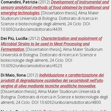
Comandini, Patrizia
(2012)
Development of instrumental and
sensory analytical methods of food obtained by traditional and
emerging technologies
, [Dissertation thesis], Alma Mater
Studiorum Università di Bologna. Dottorato di ricerca in
Scienze e biotecnologie degli alimenti
, 24 Ciclo. DOI
10.6092/unibo/amsdottorato/4439.
Dei Più, Lucilla
(2012)
Characterization and exploiment of
Microbial Strains to be used in Meat Processing and
Fermentation
, [Dissertation thesis], Alma Mater Studiorum
Università di Bologna. Dottorato di ricerca in
Scienze e
biotecnologie degli alimenti
, 24 Ciclo. DOI
10.6092/unibo/amsdottorato/4523.
Di Maio, Ilona
(2012)
Individuazione e caratterizzazione dei
prodotti di degradazione ossidativa dei secoiridoidi nell'olio
vergine di oliva mediante tecniche analitiche innovative
,
[Dissertation thesis], Alma Mater Studiorum Università di
Bologna. Dottorato di ricerca in
Scienze e biotecnologie degli
alimenti
, 24 Ciclo. DOI 10.6092/unibo/amsdottorato/4800.