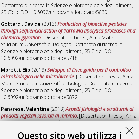
Dottorato di ricerca in
Scienze e biotecnologie degli alimenti
,
25 Ciclo. DOI 10.6092/unibo/amsdottorato/5830.
Gottardi, Davide
(2013)
Production of bioactive peptides
through sequencial action of Yarrowia lipolytica proteases and
chemical glycation
, [Dissertation thesis], Alma Mater
Studiorum Università di Bologna. Dottorato di ricerca in
Scienze e biotecnologie degli alimenti
, 25 Ciclo. DOI
10.6092/unibo/amsdottorato/5718.
Moretti, Elio
(2013)
Sviluppo di linee guida per il controlloo
microbiologico nelle microbirrerie
, [Dissertation thesis], Alma
Mater Studiorum Università di Bologna. Dottorato di ricerca in
Scienze e biotecnologie degli alimenti
, 25 Ciclo. DOI
10.6092/unibo/amsdottorato/5872.
Panarese, Valentina
(2013)
Aspetti fisiologici e strutturali di
prodotti vegetali lavorati al minimo
, [Dissertation thesis], Alma
Mater Studiorum Università di Bologna. Dottorato di ricerca in
Scienze e biotecnologie degli alimenti
, 25 Ciclo. DOI
Questo sito web utilizza i
10.6092/unibo/amsdottorato/5249.