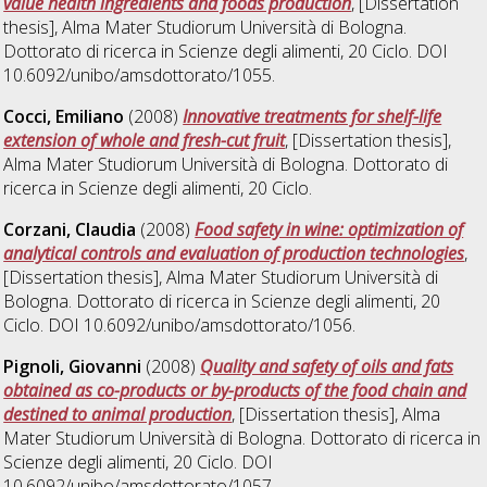
value health ingredients and foods production
, [Dissertation
thesis], Alma Mater Studiorum Università di Bologna.
Dottorato di ricerca in
Scienze degli alimenti
, 20 Ciclo. DOI
10.6092/unibo/amsdottorato/1055.
Cocci, Emiliano
(2008)
Innovative treatments for shelf-life
extension of whole and fresh-cut fruit
, [Dissertation thesis],
Alma Mater Studiorum Università di Bologna. Dottorato di
ricerca in
Scienze degli alimenti
, 20 Ciclo.
Corzani, Claudia
(2008)
Food safety in wine: optimization of
analytical controls and evaluation of production technologies
,
[Dissertation thesis], Alma Mater Studiorum Università di
Bologna. Dottorato di ricerca in
Scienze degli alimenti
, 20
Ciclo. DOI 10.6092/unibo/amsdottorato/1056.
Pignoli, Giovanni
(2008)
Quality and safety of oils and fats
obtained as co-products or by-products of the food chain and
destined to animal production
, [Dissertation thesis], Alma
Mater Studiorum Università di Bologna. Dottorato di ricerca in
Scienze degli alimenti
, 20 Ciclo. DOI
10.6092/unibo/amsdottorato/1057.