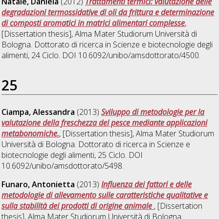
Natale, Daniela
(2012)
Trattamenti termici: valutazione delle
degradazioni termossidative di oli da frittura e determinazione
di composti aromatici in matrici alimentari complesse
,
[Dissertation thesis], Alma Mater Studiorum Università di
Bologna. Dottorato di ricerca in
Scienze e biotecnologie degli
alimenti
, 24 Ciclo. DOI 10.6092/unibo/amsdottorato/4500.
25
Ciampa, Alessandra
(2013)
Sviluppo di metodologie per la
valutazione della freschezza del pesce mediante applicazioni
metabonomiche.
, [Dissertation thesis], Alma Mater Studiorum
Università di Bologna. Dottorato di ricerca in
Scienze e
biotecnologie degli alimenti
, 25 Ciclo. DOI
10.6092/unibo/amsdottorato/5498.
Funaro, Antonietta
(2013)
Influenza dei fattori e delle
metodologie di allevamento sulle caratteristiche qualitative e
sulla stabilità dei prodotti di origine animale
, [Dissertation
thesis], Alma Mater Studiorum Università di Bologna.