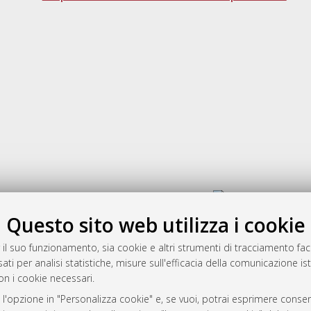
Gestione del documento:
Questo sito web utilizza i cookie
 il suo funzionamento, sia cookie e altri strumenti di tracciamento faco
rato
ati per analisi statistiche, misure sull'efficacia della comunicazione is
-7946
on i cookie necessari.
mplementato e gestito da
AlmaDL
 l'opzione in "Personalizza cookie" e, se vuoi, potrai esprimere consens
ni Cookie