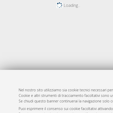
Loading...
Nel nostro sito utilizziamo sia cookie tecnici necessari per
AMS Dotto
Atom
Cookie e altri strumenti di tracciamento facoltativi sono us
ISSN: 2038
Se chiudi questo banner continuerai la navigazione solo c
Rss 1.0
Servizio i
Puoi esprimere il consenso sui cookie facoltativi attivando
Rss 2.0
Impostazio