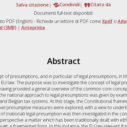
Salva citazione
Condividi
Citato da
Documenti full-text disponibili:
to PDF
(English) - Richiede un lettore di PDF come
Xpdf
o
Ado
d (3MB)
|
Anteprima
Abstract
t of presumptions, and in particular of legal presumptions, in t
 EU law. The purpose was to investigate the concept of legal p
 having provided a general overview of the common core concep
 the national approach to legal presumptions was given by exami
 and Belgian tax systems. At this stage, the Constitutional fra
level presumptive measures were explored, with a view to underl
(national) legal presumption was then investigated in the cont
perspective a matter which has been traditionally dealt with eit
hrough a fragmented form. In this instance, the EU law relevant 