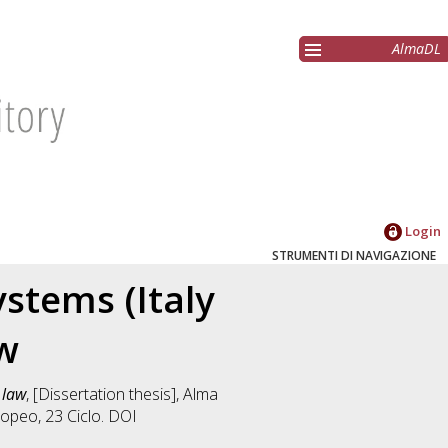
AlmaDL
Login
STRUMENTI DI NAVIGAZIONE
stems (Italy
w
 law
, [Dissertation thesis], Alma
uropeo
, 23 Ciclo. DOI