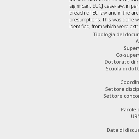
significant EUCJ case-law, in par
breach of EU law and in the are
presumptions. This was done wit
identified, from which were extr
Tipologia del doc
A
Super
Co-super
Dottorato di r
Scuola di dot
Coordi
Settore discip
Settore conco
Parole 
UR
Data di discu