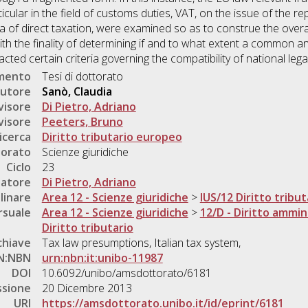
ticular in the field of customs duties, VAT, on the issue of the r
a of direct taxation, were examined so as to construe the overa
h the finality of determining if and to what extent a common a
acted certain criteria governing the compatibility of national le
umento
Tesi di dottorato
utore
Sanò, Claudia
visore
Di Pietro, Adriano
visore
Peeters, Bruno
icerca
Diritto tributario europeo
torato
Scienze giuridiche
Ciclo
23
natore
Di Pietro, Adriano
linare
Area 12 - Scienze giuridiche
>
IUS/12 Diritto tribut
rsuale
Area 12 - Scienze giuridiche
>
12/D - Diritto ammin
Diritto tributario
chiave
Tax law presumptions, Italian tax system,
N:NBN
urn:nbn:it:unibo-11987
DOI
10.6092/unibo/amsdottorato/6181
ssione
20 Dicembre 2013
URI
https://amsdottorato.unibo.it/id/eprint/6181