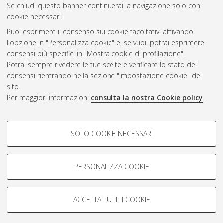
Se chiudi questo banner continuerai la navigazione solo con i
cookie necessari.
Atom
Puoi esprimere il consenso sui cookie facoltativi attivando
Rss 1.0
l'opzione in "Personalizza cookie" e, se vuoi, potrai esprimere
consensi più specifici in "Mostra cookie di profilazione".
Rss 2.0
Potrai sempre rivedere le tue scelte e verificare lo stato dei
consensi rientrando nella sezione "Impostazione cookie" del
sito.
AMS Dottorato
Per maggiori informazioni
consulta la nostra Cookie policy
.
ISSN: 2038-7946
Servizio implementato e gestito da
AlmaDL
COOKIE DI PROFILAZIONE -
Impostazioni Cookie
SOLO COOKIE NECESSARI
Informativa sulla privacy
FACOLTATIVI
Condizioni d’uso del sito
Si tratta di cookie utilizzati per analizzare le caratteristiche della
navigazione degli utenti, creare profili in base al loro comportamento
PERSONALIZZA COOKIE
sul sito, per analisi di marketing.
Mostra cookie di profilazione
ACCETTA TUTTI I COOKIE
Google/Youtube Video
© ALMA MATER STUDIORUM - Università di Bologna, 2007-2026.
COOKIE TECNICI - NECESSARI
Facebook