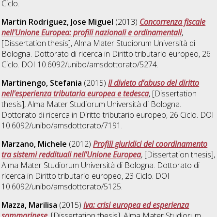
Ciclo.
Martin Rodriguez, Jose Miguel
(2013)
Concorrenza fiscale
nell'Unione Europea: profili nazionali e ordinamentali
,
[Dissertation thesis], Alma Mater Studiorum Università di
Bologna. Dottorato di ricerca in
Diritto tributario europeo
, 26
Ciclo. DOI 10.6092/unibo/amsdottorato/5274.
Martinengo, Stefania
(2015)
Il divieto d'abuso del diritto
nell'esperienza tributaria europea e tedesca
, [Dissertation
thesis], Alma Mater Studiorum Università di Bologna.
Dottorato di ricerca in
Diritto tributario europeo
, 26 Ciclo. DOI
10.6092/unibo/amsdottorato/7191.
Marzano, Michele
(2012)
Profili giuridici del coordinamento
tra sistemi reddituali nell'Unione Europea
, [Dissertation thesis],
Alma Mater Studiorum Università di Bologna. Dottorato di
ricerca in
Diritto tributario europeo
, 23 Ciclo. DOI
10.6092/unibo/amsdottorato/5125.
Mazza, Marilisa
(2015)
Iva: crisi europea ed esperienza
sammarinese
, [Dissertation thesis], Alma Mater Studiorum