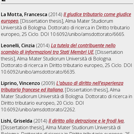
La Motta, Francesca
(2014)
Il giudice tributario come giudice
europeo
, [Dissertation thesis], Alma Mater Studiorum
Università di Bologna. Dottorato di ricerca in
Diritto tributario
europeo
, 25 Ciclo. DOI 10.6092/unibo/amsdottorato/6665.
Leonelli, Cinzia
(2014)
La tutela del contribuente nello
scambio di informazioni tra Stati Membri UE
, [Dissertation
thesis], Alma Mater Studiorum Università di Bologna.
Dottorato di ricerca in
Diritto tributario europeo
, 25 Ciclo. DOI
10.6092/unibo/amsdottorato/6635.
Liprino, Vincenzo
(2009)
L'abuso di diritto nell'esperienza
tributaria francese ed italiana
, [Dissertation thesis], Alma
Mater Studiorum Università di Bologna. Dottorato di ricerca in
Diritto tributario europeo
, 20 Ciclo. DOI
10.6092/unibo/amsdottorato/2262.
Lishi, Griselda
(2014)
Il diritto alla detrazione e le frodi Iva
,
[Dissertation thesis], Alma Mater Studiorum Università di
Bologna. Dottorato di ricerca in
Diritto tributario europeo
, 25