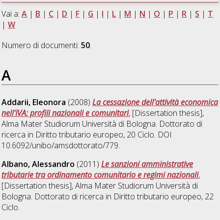
Vai a:
A
|
B
|
C
|
D
|
F
|
G
|
I
|
L
|
M
|
N
|
O
|
P
|
R
|
S
|
T
|
W
Numero di documenti:
50
.
A
Addarii, Eleonora
(2008)
La cessazione dell'attività economica
nell'IVA: profili nazionali e comunitari
, [Dissertation thesis],
Alma Mater Studiorum Università di Bologna. Dottorato di
ricerca in
Diritto tributario europeo
, 20 Ciclo. DOI
10.6092/unibo/amsdottorato/779.
Albano, Alessandro
(2011)
Le sanzioni amministrative
tributarie tra ordinamento comunitario e regimi nazionali
,
[Dissertation thesis], Alma Mater Studiorum Università di
Bologna. Dottorato di ricerca in
Diritto tributario europeo
, 22
Ciclo.