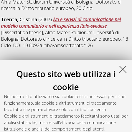
Alma Mater Studiorum Università di Bologna. Dottorato di
ricerca in
Diritto tributario europeo
, 20 Ciclo.
Trenta, Cristina
(2007)
Iva e servizi di comunicazione nel
modello comunitario e nell'esperienza italo-svedese
,
[Dissertation thesis], Alma Mater Studiorum Università di
Bologna. Dottorato di ricerca in
Diritto tributario europeo
, 18
Ciclo. DOI 10.6092/unibo/amsdottorato/126.
W
Questo sito web utilizza i
Weng, Wuyao
(2012)
L’elusione fiscale nell’IVA e l’antielusione
cookie
nell’esperienza comunitaria e nazionale in Europa
,
[Dissertation thesis], Alma Mater Studiorum Università di
Nel nostro sito utilizziamo sia cookie tecnici necessari per il suo
Bologna. Dottorato di ricerca in
Diritto tributario europeo
, 24
funzionamento, sia cookie e altri strumenti di tracciamento
Ciclo. DOI 10.6092/unibo/amsdottorato/4816.
facoltativi che potrai attivare solo con il tuo consenso.
Cookie e altri strumenti di tracciamento facoltativi sono usati per
Questa lista e' stata generata il
Sat Aug 8 20:49:48 2026
analisi statistiche, misure sull'efficacia della comunicazione
CEST
.
istituzionale e analisi dei comportamenti degli utenti.