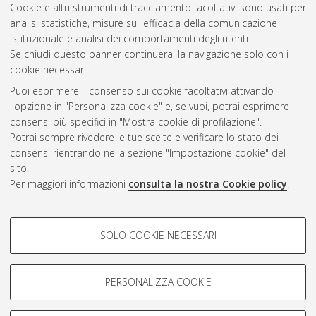
12/D2 Diritto tributario
(86)
Cookie e altri strumenti di tracciamento facoltativi sono usati per
analisi statistiche, misure sull'efficacia della comunicazione
istituzionale e analisi dei comportamenti degli utenti.
Se chiudi questo banner continuerai la navigazione solo con i
cookie necessari.
Atom
Puoi esprimere il consenso sui cookie facoltativi attivando
Rss 1.0
l'opzione in "Personalizza cookie" e, se vuoi, potrai esprimere
consensi più specifici in "Mostra cookie di profilazione".
Rss 2.0
Potrai sempre rivedere le tue scelte e verificare lo stato dei
consensi rientrando nella sezione "Impostazione cookie" del
sito.
AMS Dottorato
Per maggiori informazioni
consulta la nostra Cookie policy
.
ISSN: 2038-7946
Servizio implementato e gestito da
AlmaDL
COOKIE DI PROFILAZIONE -
Impostazioni Cookie
SOLO COOKIE NECESSARI
Informativa sulla privacy
FACOLTATIVI
Condizioni d’uso del sito
Si tratta di cookie utilizzati per analizzare le caratteristiche della
navigazione degli utenti, creare profili in base al loro comportamento
PERSONALIZZA COOKIE
sul sito, per analisi di marketing.
Mostra cookie di profilazione