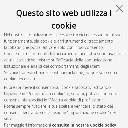
Questo sito web utilizza i
cookie
Nel nostro sito utilizziamo sia cookie tecnici necessari per il suo
funzionamento, sia cookie e altri strumenti di tracciamento
facoltativi che potrai attivare solo con il tuo consenso.
Cookie e altri strumenti di tracciamento facoltativi sono usati per
Gestione del documento:
analisi statistiche, misure sull'efficacia della comunicazione
istituzionale e analisi dei comportamenti degli utenti.
Se chiudi questo banner continuerai la navigazione solo con i
cookie necessari.
Atom
Puoi esprimere il consenso sui cookie facoltativi attivando
Rss 1.0
l'opzione in "Personalizza cookie" e, se vuoi, potrai esprimere
consensi più specifici in "Mostra cookie di profilazione".
Rss 2.0
Potrai sempre rivedere le tue scelte e verificare lo stato dei
consensi rientrando nella sezione "Impostazione cookie" del
sito.
AMS Dottorato
Per maggiori informazioni
consulta la nostra Cookie policy
.
ISSN: 2038-7946