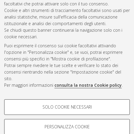
2009
(3)
facoltativi che potrai attivare solo con il tuo consenso.
2008
(3)
Cookie e altri strumenti di tracciamento facoltativi sono usati per
2007
(4)
analisi statistiche, misure sull'efficacia della comunicazione
istituzionale e analisi dei comportamenti degli utenti.
Se chiudi questo banner continuerai la navigazione solo con i
cookie necessari.
Atom
Puoi esprimere il consenso sui cookie facoltativi attivando
Rss 1.0
l'opzione in "Personalizza cookie" e, se vuoi, potrai esprimere
consensi più specifici in "Mostra cookie di profilazione".
Rss 2.0
Potrai sempre rivedere le tue scelte e verificare lo stato dei
consensi rientrando nella sezione "Impostazione cookie" del
sito.
AMS Dottorato
Per maggiori informazioni
consulta la nostra Cookie policy
.
ISSN: 2038-7946
Servizio implementato e gestito da
AlmaDL
COOKIE DI PROFILAZIONE -
Impostazioni Cookie
SOLO COOKIE NECESSARI
Informativa sulla privacy
FACOLTATIVI
Condizioni d’uso del sito
Si tratta di cookie utilizzati per analizzare le caratteristiche della
navigazione degli utenti, creare profili in base al loro comportamento
PERSONALIZZA COOKIE
sul sito, per analisi di marketing.