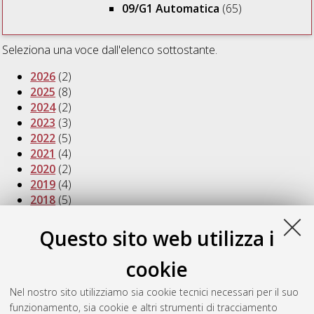
09/G1 Automatica
(65)
Seleziona una voce dall'elenco sottostante.
2026
(2)
2025
(8)
2024
(2)
2023
(3)
2022
(5)
2021
(4)
2020
(2)
2019
(4)
2018
(5)
2017
(2)
2016
(5)
Questo sito web utilizza i
2015
(4)
2013
(4)
cookie
2012
(1)
2011
(3)
Nel nostro sito utilizziamo sia cookie tecnici necessari per il suo
2010
(1)
funzionamento, sia cookie e altri strumenti di tracciamento