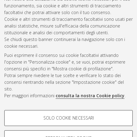
2010
(1)
funzionamento, sia cookie e altri strumenti di tracciamento
2009
(3)
facoltativi che potrai attivare solo con il tuo consenso.
2008
(3)
Cookie e altri strumenti di tracciamento facoltativi sono usati per
2007
(4)
analisi statistiche, misure sull'efficacia della comunicazione
istituzionale e analisi dei comportamenti degli utenti.
Se chiudi questo banner continuerai la navigazione solo con i
cookie necessari.
Atom
Puoi esprimere il consenso sui cookie facoltativi attivando
Rss 1.0
l'opzione in "Personalizza cookie" e, se vuoi, potrai esprimere
consensi più specifici in "Mostra cookie di profilazione".
Rss 2.0
Potrai sempre rivedere le tue scelte e verificare lo stato dei
consensi rientrando nella sezione "Impostazione cookie" del
sito.
AMS Dottorato
Per maggiori informazioni
consulta la nostra Cookie policy
.
ISSN: 2038-7946
Servizio implementato e gestito da
AlmaDL
COOKIE DI PROFILAZIONE -
Impostazioni Cookie
SOLO COOKIE NECESSARI
Informativa sulla privacy
FACOLTATIVI
Condizioni d’uso del sito
Si tratta di cookie utilizzati per analizzare le caratteristiche della