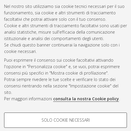
Nel nostro sito utilizziamo sia cookie tecnici necessari per il suo
funzionamento, sia cookie e altri strumenti di tracciamento
facoltativi che potrai attivare solo con il tuo consenso.
Cookie e altri strumenti di tracciamento facoltativi sono usati per
Gestione del documento:
analisi statistiche, misure sull'efficacia della comunicazione
istituzionale e analisi dei comportamenti degli utenti.
Se chiudi questo banner continuerai la navigazione solo con i
cookie necessari.
Atom
Puoi esprimere il consenso sui cookie facoltativi attivando
Rss 1.0
l'opzione in "Personalizza cookie" e, se vuoi, potrai esprimere
consensi più specifici in "Mostra cookie di profilazione".
Rss 2.0
Potrai sempre rivedere le tue scelte e verificare lo stato dei
consensi rientrando nella sezione "Impostazione cookie" del
sito.
AMS Dottorato
Per maggiori informazioni
consulta la nostra Cookie policy
.
ISSN: 2038-7946
Servizio implementato e gestito da
AlmaDL
Impostazioni Cookie
COOKIE DI PROFILAZIONE -
SOLO COOKIE NECESSARI
Informativa sulla privacy
FACOLTATIVI
Condizioni d’uso del sito