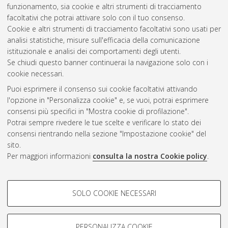
2010
(7)
funzionamento, sia cookie e altri strumenti di tracciamento
2009
(6)
facoltativi che potrai attivare solo con il tuo consenso.
2008
(6)
Cookie e altri strumenti di tracciamento facoltativi sono usati per
2007
(6)
analisi statistiche, misure sull'efficacia della comunicazione
istituzionale e analisi dei comportamenti degli utenti.
Se chiudi questo banner continuerai la navigazione solo con i
cookie necessari.
Atom
Puoi esprimere il consenso sui cookie facoltativi attivando
Rss 1.0
l'opzione in "Personalizza cookie" e, se vuoi, potrai esprimere
consensi più specifici in "Mostra cookie di profilazione".
Rss 2.0
Potrai sempre rivedere le tue scelte e verificare lo stato dei
consensi rientrando nella sezione "Impostazione cookie" del
sito.
AMS Dottorato
Per maggiori informazioni
consulta la nostra Cookie policy
.
ISSN: 2038-7946
Servizio implementato e gestito da
AlmaDL
COOKIE DI PROFILAZIONE -
Impostazioni Cookie
SOLO COOKIE NECESSARI
Informativa sulla privacy
FACOLTATIVI
Condizioni d’uso del sito
Si tratta di cookie utilizzati per analizzare le caratteristiche della
navigazione degli utenti, creare profili in base al loro comportamento
PERSONALIZZA COOKIE