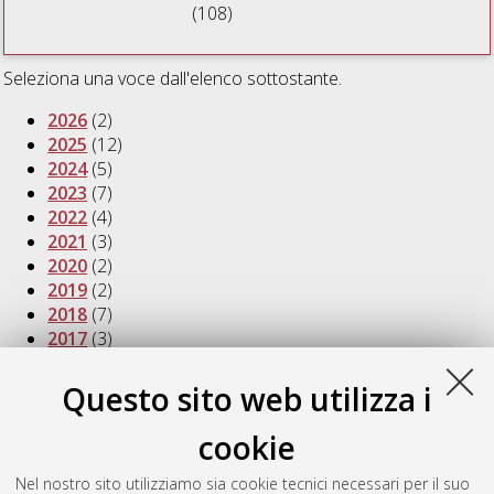
(108)
Seleziona una voce dall'elenco sottostante.
2026
(2)
2025
(12)
2024
(5)
2023
(7)
2022
(4)
2021
(3)
2020
(2)
2019
(2)
2018
(7)
2017
(3)
2016
(9)
2015
(6)
Questo sito web utilizza i
2014
(8)
2013
(3)
cookie
2012
(3)
2011
(7)
Nel nostro sito utilizziamo sia cookie tecnici necessari per il suo