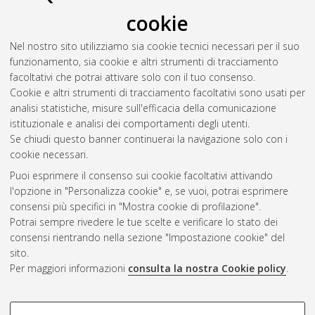
cookie
Nel nostro sito utilizziamo sia cookie tecnici necessari per il suo
funzionamento, sia cookie e altri strumenti di tracciamento
facoltativi che potrai attivare solo con il tuo consenso.
Cookie e altri strumenti di tracciamento facoltativi sono usati per
Gestione del documento:
analisi statistiche, misure sull'efficacia della comunicazione
istituzionale e analisi dei comportamenti degli utenti.
Se chiudi questo banner continuerai la navigazione solo con i
cookie necessari.
Atom
Puoi esprimere il consenso sui cookie facoltativi attivando
Rss 1.0
l'opzione in "Personalizza cookie" e, se vuoi, potrai esprimere
consensi più specifici in "Mostra cookie di profilazione".
Rss 2.0
Potrai sempre rivedere le tue scelte e verificare lo stato dei
consensi rientrando nella sezione "Impostazione cookie" del
sito.
AMS Dottorato
Per maggiori informazioni
consulta la nostra Cookie policy
.
ISSN: 2038-7946
Servizio implementato e gestito da
AlmaDL
Impostazioni Cookie
COOKIE DI PROFILAZIONE -