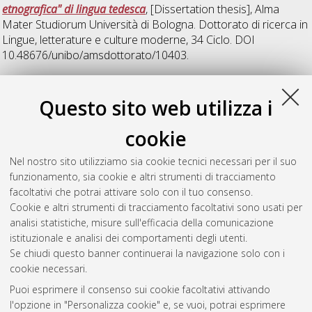
etnografica" di lingua tedesca
, [Dissertation thesis], Alma
Mater Studiorum Università di Bologna. Dottorato di ricerca in
Lingue, letterature e culture moderne
, 34 Ciclo. DOI
10.48676/unibo/amsdottorato/10403.
S
Questo sito web utilizza i
cookie
Stramaglia, Elena
(2024)
Shapeshifts of the empire. Heiner
Müller and Rome
, [Dissertation thesis], Alma Mater Studiorum
Nel nostro sito utilizziamo sia cookie tecnici necessari per il suo
Università di Bologna. Dottorato di ricerca in
Lingue,
funzionamento, sia cookie e altri strumenti di tracciamento
letterature e culture moderne
, 35 Ciclo. DOI
facoltativi che potrai attivare solo con il tuo consenso.
10.48676/unibo/amsdottorato/11159.
Cookie e altri strumenti di tracciamento facoltativi sono usati per
analisi statistiche, misure sull'efficacia della comunicazione
Questa lista e' stata generata il
Fri Aug 7 20:44:23 2026 CEST
.
istituzionale e analisi dei comportamenti degli utenti.
Se chiudi questo banner continuerai la navigazione solo con i
cookie necessari.
Atom
Puoi esprimere il consenso sui cookie facoltativi attivando
Rss 1.0
l'opzione in "Personalizza cookie" e, se vuoi, potrai esprimere