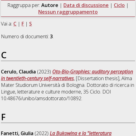
Raggruppa per:
Autore
|
Data di discussione
|
Ciclo
|
Nessun raggruppamento
Vai a:
C
|
F
|
S
Numero di documenti:
3
.
C
Cerulo, Claudia
(2023)
Oto-Bio-Graphies: auditory perception
in twentieth-century self-narratives
, [Dissertation thesis], Alma
Mater Studiorum Università di Bologna. Dottorato di ricerca in
Lingue, letterature e culture moderne
, 35 Ciclo. DOI
10.48676/unibo/amsdottorato/10892.
F
Fanetti, Giulia
(2022)
La Bukowina e la "letteratura