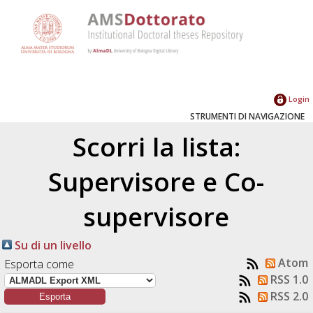
Login
STRUMENTI DI NAVIGAZIONE
Scorri la lista:
Supervisore e Co-
supervisore
Su di un livello
Atom
Esporta come
RSS 1.0
RSS 2.0