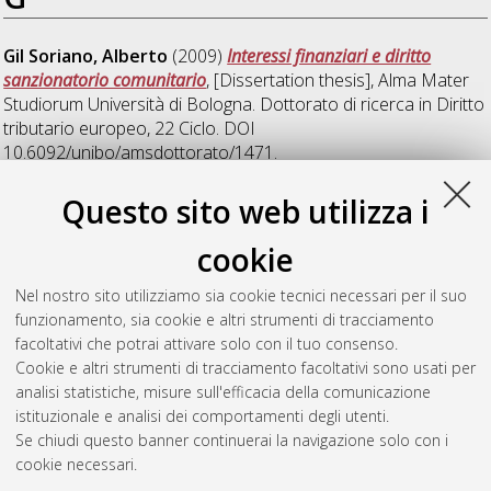
Gil Soriano, Alberto
(2009)
Interessi finanziari e diritto
sanzionatorio comunitario
, [Dissertation thesis], Alma Mater
Studiorum Università di Bologna. Dottorato di ricerca in
Diritto
tributario europeo
, 22 Ciclo. DOI
10.6092/unibo/amsdottorato/1471.
Questo sito web utilizza i
I
cookie
Iapichino, Lucrezia
(2009)
La lotta al terrorismo tra diritto
Nel nostro sito utilizziamo sia cookie tecnici necessari per il suo
internazionale e diritto dell'Unione Europea
, [Dissertation
funzionamento, sia cookie e altri strumenti di tracciamento
thesis], Alma Mater Studiorum Università di Bologna.
facoltativi che potrai attivare solo con il tuo consenso.
Dottorato di ricerca in
Diritto dell'Unione Europea
, 21 Ciclo.
Cookie e altri strumenti di tracciamento facoltativi sono usati per
analisi statistiche, misure sull'efficacia della comunicazione
Questa lista e' stata generata il
Fri Aug 7 20:30:46 2026 CEST
.
istituzionale e analisi dei comportamenti degli utenti.
Se chiudi questo banner continuerai la navigazione solo con i
cookie necessari.
Atom