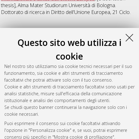
thesis], Alma Mater Studiorum Università di Bologna.
Dottorato di ricerca in
Diritto dell'Unione Europea
, 21 Ciclo.
22
Questo sito web utilizza i
Gil Soriano, Alberto
(2009)
Interessi finanziari e diritto
cookie
sanzionatorio comunitario
, [Dissertation thesis], Alma Mater
Studiorum Università di Bologna. Dottorato di ricerca in
Diritto
Nel nostro sito utilizziamo sia cookie tecnici necessari per il suo
tributario europeo
, 22 Ciclo. DOI
funzionamento, sia cookie e altri strumenti di tracciamento
10.6092/unibo/amsdottorato/1471.
facoltativi che potrai attivare solo con il tuo consenso.
Cookie e altri strumenti di tracciamento facoltativi sono usati per
Questa lista e' stata generata il
Sun Aug 9 20:30:51 2026
analisi statistiche, misure sull'efficacia della comunicazione
CEST
.
istituzionale e analisi dei comportamenti degli utenti.
Se chiudi questo banner continuerai la navigazione solo con i
cookie necessari.
Atom
Puoi esprimere il consenso sui cookie facoltativi attivando
Rss 1.0
l'opzione in "Personalizza cookie" e, se vuoi, potrai esprimere
consensi più specifici in "Mostra cookie di profilazione".
Rss 2.0