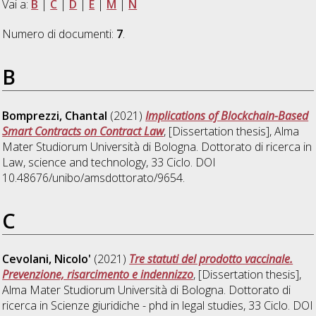
Vai a:
B
|
C
|
D
|
E
|
M
|
N
Numero di documenti:
7
.
B
Bomprezzi, Chantal
(2021)
Implications of Blockchain-Based
Smart Contracts on Contract Law
, [Dissertation thesis], Alma
Mater Studiorum Università di Bologna. Dottorato di ricerca in
Law, science and technology
, 33 Ciclo. DOI
10.48676/unibo/amsdottorato/9654.
C
Cevolani, Nicolo'
(2021)
Tre statuti del prodotto vaccinale.
Prevenzione, risarcimento e indennizzo
, [Dissertation thesis],
Alma Mater Studiorum Università di Bologna. Dottorato di
ricerca in
Scienze giuridiche - phd in legal studies
, 33 Ciclo. DOI