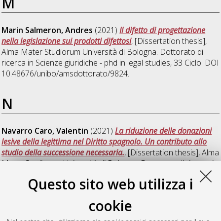
M
Marin Salmeron, Andres
(2021)
Il difetto di progettazione
nella legislazione sui prodotti difettosi
, [Dissertation thesis],
Alma Mater Studiorum Università di Bologna. Dottorato di
ricerca in
Scienze giuridiche - phd in legal studies
, 33 Ciclo. DOI
10.48676/unibo/amsdottorato/9824.
N
Navarro Caro, Valentin
(2021)
La riduzione delle donazioni
lesive della legittima nel Diritto spagnolo. Un contributo allo
studio della successione necessaria.
, [Dissertation thesis], Alma
Mater Studiorum Università di Bologna. Dottorato di ricerca in
Scienze giuridiche - phd in legal studies
, 33 Ciclo. DOI
Questo sito web utilizza i
10.48676/unibo/amsdottorato/9775.
cookie
Nitti, Marialuisa
(2021)
I danni punitivi nel sistema della
responsabilità civile
, [Dissertation thesis], Alma Mater