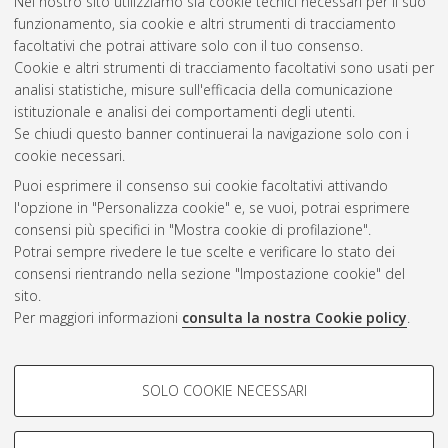
Nel nostro sito utilizziamo sia cookie tecnici necessari per il suo
Studiorum Università di Bologna. Dottorato di ricerca in
funzionamento, sia cookie e altri strumenti di tracciamento
Scienze giuridiche - phd in legal studies
, 33 Ciclo. DOI
facoltativi che potrai attivare solo con il tuo consenso.
10.48676/unibo/amsdottorato/9554.
Cookie e altri strumenti di tracciamento facoltativi sono usati per
analisi statistiche, misure sull'efficacia della comunicazione
Questa lista e' stata generata il
Fri Aug 7 20:30:59 2026 CEST
.
istituzionale e analisi dei comportamenti degli utenti.
Se chiudi questo banner continuerai la navigazione solo con i
cookie necessari.
Atom
Puoi esprimere il consenso sui cookie facoltativi attivando
Rss 1.0
l'opzione in "Personalizza cookie" e, se vuoi, potrai esprimere
consensi più specifici in "Mostra cookie di profilazione".
Rss 2.0
Potrai sempre rivedere le tue scelte e verificare lo stato dei
consensi rientrando nella sezione "Impostazione cookie" del
AMS Dottorato
sito.
Per maggiori informazioni
consulta la nostra Cookie policy
.
ISSN: 2038-7946
Servizio implementato e gestito da
AlmaDL
Impostazioni Cookie
COOKIE DI PROFILAZIONE -
SOLO COOKIE NECESSARI
Informativa sulla privacy
FACOLTATIVI
Condizioni d’uso del sito
Si tratta di cookie utilizzati per analizzare le caratteristiche della