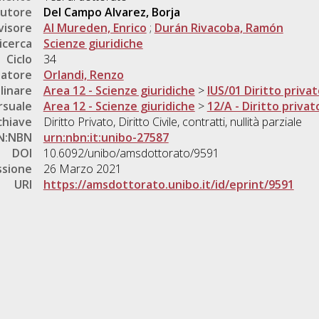
utore
Del Campo Alvarez, Borja
visore
Al Mureden, Enrico
;
Durán Rivacoba, Ramón
icerca
Scienze giuridiche
Ciclo
34
natore
Orlandi, Renzo
linare
Area 12 - Scienze giuridiche
>
IUS/01 Diritto priva
rsuale
Area 12 - Scienze giuridiche
>
12/A - Diritto privat
chiave
Diritto Privato, Diritto Civile, contratti, nullità parziale
N:NBN
urn:nbn:it:unibo-27587
DOI
10.6092/unibo/amsdottorato/9591
ssione
26 Marzo 2021
URI
https://amsdottorato.unibo.it/id/eprint/9591