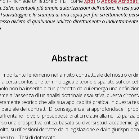
ol) - Richiede un lettore di PDF come
Xpdf
o
Adobe Acrobat
a:
Salvo eventuali più ampie autorizzazioni dell'autore, la tesi p
il salvataggio e la stampa di una copia per fini strettamente person
sso divieto di qualunque utilizzo direttamente o indirettamente 
o
.
Abstract
 un importante fenómeno nell'ambito contrattuale del nostro or
certa confusione terminologica e teorie disparate sul concetto, 
olo non ha inserito alcun precetto da cui emerga una definizione
nsieme all'assenza di un'analisi dottrinale esaustiva, questa circ
ramente teorico che alla sua applicabilità pratica. In questa tes
ità parziale dei contratti. Di conseguenza, si approfondisce il pro
affrontano i diversi presupposti pratici relativi alla nullità parzia
so una prospettiva critica, basata su diversi studi accademici ge
ta, su riflessioni derivate dalla legislazione e dalla giurispruden
umento
Tesi di dottorato