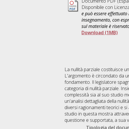
Documento PDF
(Españ
Disponibile con Licenz
e può essere effettuato 
insegnamento, con espre
sul materiale è riservat
Download (1MB)
La nullità parziale costituisce
L'argomento è circondato da una 
fondamento. Il legislatore spagn
categoria di nullità parziale. I
complessità sia al suo studio me
un'analisi dettagliata della null
diversi ragionamenti teorici e si 
studio in questa mostra attraver
questione e supportata, a sua vol
Tipologia del doc