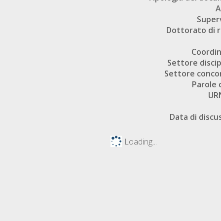
A
Super
Dottorato di r
Coordi
Settore discip
Settore conco
Parole 
UR
Data di discu
Loading...