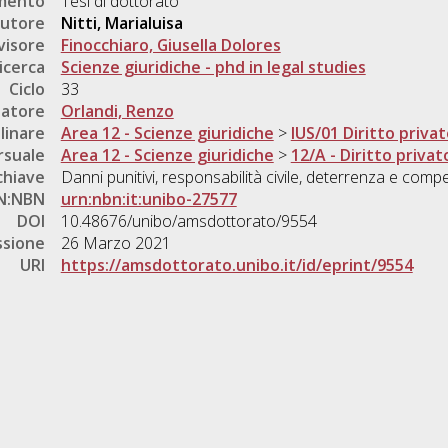
umento
Tesi di dottorato
utore
Nitti, Marialuisa
visore
Finocchiaro, Giusella Dolores
icerca
Scienze giuridiche - phd in legal studies
Ciclo
33
natore
Orlandi, Renzo
linare
Area 12 - Scienze giuridiche
>
IUS/01 Diritto priva
rsuale
Area 12 - Scienze giuridiche
>
12/A - Diritto privat
chiave
Danni punitivi, responsabilità civile, deterrenza e com
N:NBN
urn:nbn:it:unibo-27577
DOI
10.48676/unibo/amsdottorato/9554
ssione
26 Marzo 2021
URI
https://amsdottorato.unibo.it/id/eprint/9554