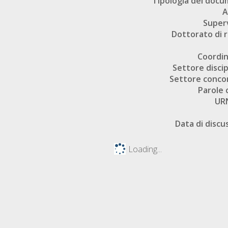
Tipologia del doc
A
Super
Dottorato di r
Coordi
Settore discip
Settore conco
Parole 
UR
Data di discu
Loading...