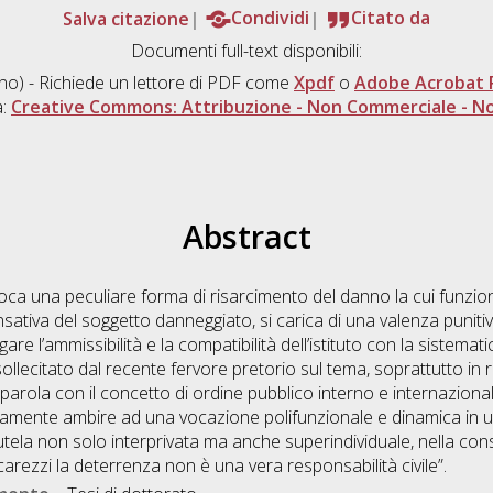
Salva citazione
Condividi
Citato da
Documenti full-text disponibili:
ano) - Richiede un lettore di PDF come
Xpdf
o
Adobe Acrobat 
a:
Creative Commons: Attribuzione - Non Commerciale - No
Abstract
oca una peculiare forma di risarcimento del danno la cui funzione,
iva del soggetto danneggiato, si carica di una valenza punitiva
re l’ammissibilità e la compatibilità dell’istituto con la sistemati
ollecitato dal recente fervore pretorio sul tema, soprattutto in re
 in parola con il concetto di ordine pubblico interno e internaziona
ttimamente ambire ad una vocazione polifunzionale e dinamica in 
tutela non solo interprivata ma anche superindividuale, nella co
carezzi la deterrenza non è una vera responsabilità civile”.